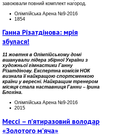
завоювали повний комплект нагород.
Олімпійська Арена №9-2016
1854
Ганна Різатдінова: мрія
збулася!
11 жовтня в Олімпійському домі
вшанували лідера збірної України з
художньої гімнастики Ганну
Різатдінову. Експертна комісія НОК
визнала її найкращою спортсменкою
країни у вересні. Найкращим тренером
місяця стала наставниця Ганни – Ірина
Блохіна.
Олімпійська Арена №9-2016
2015
Мессі – п’ятиразовий володар
«Золотого м’яча»