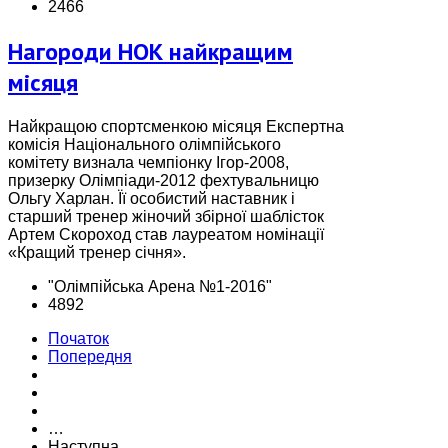
2466
Нагороди НОК найкращим
місяця
Найкращою спортсменкою місяця Експертна
комісія Національного олімпійського
комітету визнала чемпіонку Ігор-2008,
призерку Олімпіади-2012 фехтувальницю
Ольгу Харлан. Її особистий наставник і
старший тренер жіночий збірної шаблісток
Артем Скороход став лауреатом номінації
«Кращий тренер січня».
"Олімпійська Арена №1-2016"
4892
Початок
Попередня
…
Наступна