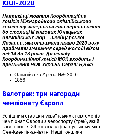
ЮОІ-2020
Наприкінці жовтня Координаційна
комісія Міжнародного олімпійського
комітету завершила свій перший візит
до столиці III зимових Юнацьких
олімпійських ігор – швейцарської
Лозанни, яка отримала право 2020 року
приймати змагання серед молоді віком
від 14 до 18 років. До складу
Координаційної комісії МОК входить і
президент НОК України Сергій Бубка.
Олімпійська Арена №9-2016
1856
Велотрек: три нагороди
чемпіонату Європи
Успішним став для українських спортсменів
чемпіонат Європи з велоспорту (трек), який
завершився 24 жовтня у французькому місті
Сен-Квентін-ан-Івлін. Наші гонщики