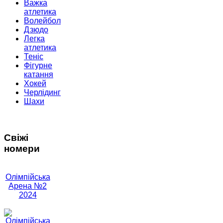
Важка
атлетика
Волейбол
Дзюдо
Легка
атлетика
Теніс
Фігурне
катання
Хокей
Черлідинг
Шахи
Свіжі
номери
Олімпійська
Арена №2
2024