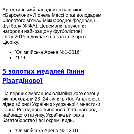
Аргентинський нападник іспанської
«Барселони» Ліонель Мессі став володарем
«Золотого м’яча» Міжнародної федерації
футболу (ФІФА). Церемонія вручення
нагороди найкращому футболістові
світу-2015 відбулася на гала-вечорі в
Цюріху.
"Олімпійська Арена №1-2016"
2179
5 золотих медалей Ганни
Різатдінової
На перших змаганнях олімпійського сезону,
які проходили 23–24 січня в Лос-Анджелесі,
лідер збірної України з художньої гімнастики
Ганна Різатдінова виборола п’ять нагород
найвищого гатунку. Українка виграла
багатоборство і всі окремі види.
"Олімпійська Арена №1-2016"