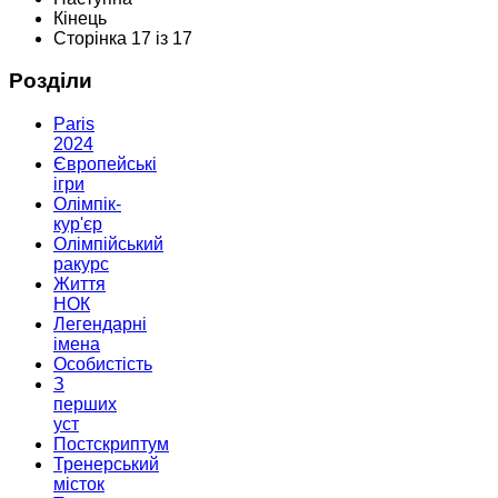
Кінець
Сторінка 17 із 17
Розділи
Paris
2024
Європейські
ігри
Олімпік-
кур'єр
Олімпійський
ракурс
Життя
НОК
Легендарні
імена
Особистість
З
перших
уст
Постскриптум
Тренерський
місток