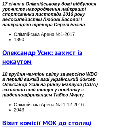
17 січня в Олімпійському домі відбулося
урочисте нагородження найкращої
спортсменки листопада 2016 року
велосипедистки Любові Басової і
найкращого тренера Сергія Базіна.
Олімпійська Арена №1-2017
1890
Олександр Усик: захист із
нокаутом
18 грудня чемпіон світу за версією WBO
в першій важкій вазі український боксер
Олександр Усик на рингу Інглвуда (США)
захистив свій титул у поєдинку з
південноафриканцем Табісо Мчуну.
Олімпійська Арена №11-12-2016
2043
Візит комісії МОК до столиці