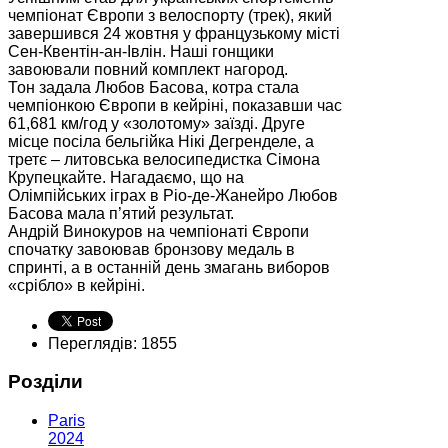
чемпіонат Європи з велоспорту (трек), який
завершився 24 жовтня у французькому місті
Сен-Квентін-ан-Івлін. Наші гонщики
завоювали повний комплект нагород.
Тон задала Любов Басова, котра стала
чемпіонкою Європи в кейріні, показавши час
61,681 км/год у «золотому» заїзді. Друге
місце посіла бельгійка Нікі Дегренделе, а
третє – литовська велосипедистка Сімона
Крупецкайте. Нагадаємо, що на
Олімпійських іграх в Ріо-де-Жанейро Любов
Басова мала п’ятий результат.
Андрій Винокуров на чемпіонаті Європи
спочатку завоював бронзову медаль в
спринті, а в останній день змагань виборов
«срібло» в кейріні.
Переглядів: 1855
Розділи
Paris
2024