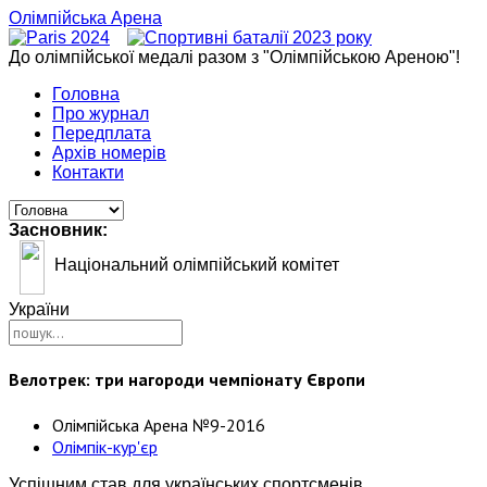
Олімпійська Арена
До олімпійської медалі разом з "Олімпійською Ареною"!
Головна
Про журнал
Передплата
Архів номерів
Контакти
Засновник:
Національний олімпійський комітет
України
Велотрек: три нагороди чемпіонату Європи
Олімпійська Арена №9-2016
Олімпік-кур'єр
Успішним став для українських спортсменів