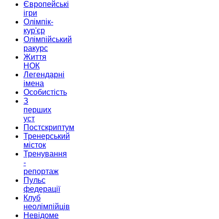
Європейські
ігри
Олімпік-
кур'єр
Олімпійський
ракурс
Життя
НОК
Легендарні
імена
Особистість
З
перших
уст
Постскриптум
Тренерський
місток
Тренування
-
репортаж
Пульс
федерації
Клуб
неолімпійців
Невідоме