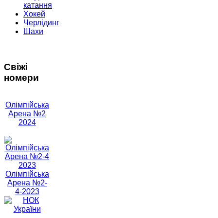
катання
Хокей
Черлідинг
Шахи
Свіжі
номери
Олімпійська
Арена №2
2024
Олімпійська
Арена №2-
4-2023