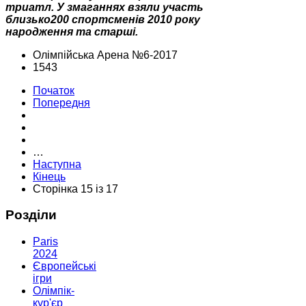
триатл. У змаганнях взяли участь
близько200 спортсменів 2010 року
народження та старші.
Олімпійська Арена №6-2017
1543
Початок
Попередня
…
Наступна
Кінець
Сторінка 15 із 17
Розділи
Paris
2024
Європейські
ігри
Олімпік-
кур'єр