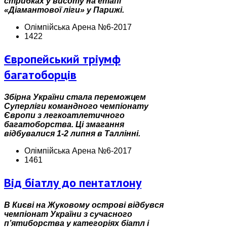
стрибках у висоту на етапі
«Діамантової ліги» у Парижі.
Олімпійська Арена №6-2017
1422
Європейський тріумф
багатоборців
Збірна України стала переможцем
Суперліги командного чемпіонату
Європи з легкоатлетичного
багатоборства. Ці змагання
відбувалися 1-2 липня в Таллінні.
Олімпійська Арена №6-2017
1461
Від біатлу до пентатлону
В Києві на Жуковому острові відбувся
чемпіонат України з сучасного
п’ятиборства у категоріях біатл і