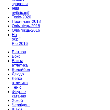
здоров’я
Інші
публікації
Токіо-2020
Пйонгчанг-2018
Олімпієць-2018
Олімпієць-2016
На
обрії
Ріо-2016
Біатлон
Бокс
Важка
атлетика
Волейбол
Дзюдо
Легка
атлетика
Теніс
Фігурне
катання
Хокей
Черлідинг
Шахи