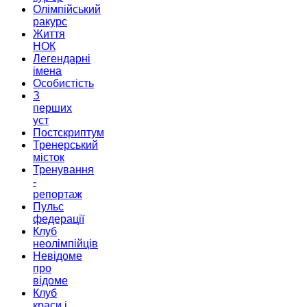
Олімпійський
ракурс
Життя
НОК
Легендарні
імена
Особистість
З
перших
уст
Постскриптум
Тренерський
місток
Тренування
-
репортаж
Пульс
федерації
Клуб
неолімпійців
Невідоме
про
відоме
Клуб
краси і