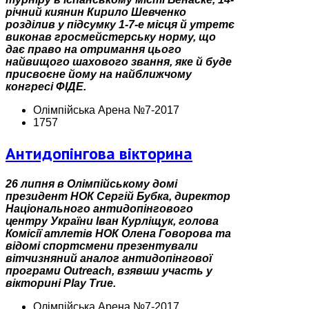
річний киянин Кирило Шевченко
розділив у підсумку 1-7-е місця й утретє
виконав гросмейстерську норму, що
дає право на отримання цього
найвищого шахового звання, яке й буде
присвоєне йому на найближчому
конгресі ФІДЕ.
Олімпійська Арена №7-2017
1757
Антидопінгова вікторина
26 липня в Олімпійському домі
президент НОК Сергій Бубка, директор
Національного антидопінгового
центру України Іван Курліщук, голова
Комісії атлетів НОК Олена Говорова та
відомі спортсмени презентували
вітчизняний аналог антидопінгової
програми Outreach, взявши участь у
вікторині Play True.
Олімпійська Арена №7-2017