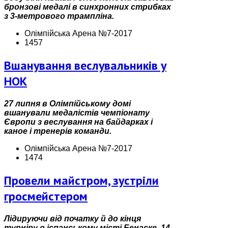
бронзові медалі в синхронних стрибках
з 3-метрового трампліна.
Олімпійська Арена №7-2017
1457
Вшанування веслувальників у
НОК
27 липня в Олімпійському домі
вшанували медалістів чемпіонату
Європи з веслування на байдарках і
каное і тренерів команди.
Олімпійська Арена №7-2017
1474
Провели майстром, зустріли
гросмейстером
Лідируючи від початку й до кінця
турніру в іспанському місті Бенаске, 14-