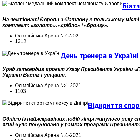
Біат
На чемпіонаті Європи з біатлону в польському міс
комплект: «золото», «срібло» і «бронзу».
Олімпійська Арена №1-2021
1312
День тренера в Україні
Уряд затвердив проєкт Указу Президента України «П
України Вадим Гутцайт.
Олімпійська Арена №1-2021
1103
Відкриття спор
Однією із найяскравіших подій кінця минулого року с
який було побудовано у рамках програми Президент
Олімпійська Арена №1-2021