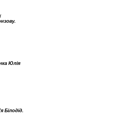
х
нзову.
янка Юлія
я Білодід.