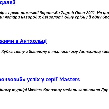
едалей
нір з греко-римської боротьби Zagreb Open-2021. На ци
 чотири нагороди: дві золоті, одну срібну й одну бро
Джими в Антхольці
у Кубка світу з біатлону в італійському Антхольці ки
онзовий» успіх у серії Masters
ному турнірі Masters бронзову медаль завоювала Дар’