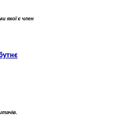
и якої є член
бутнє
итачів.