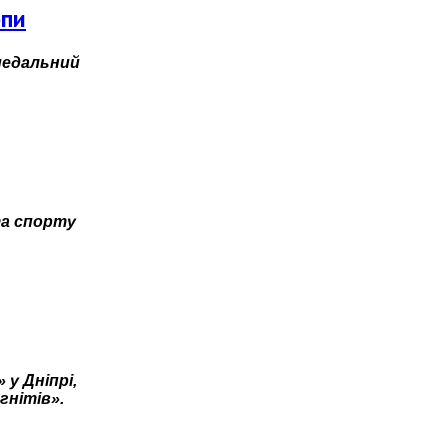
опи
медальний
та спорту
у Дніпрі,
гнітів».