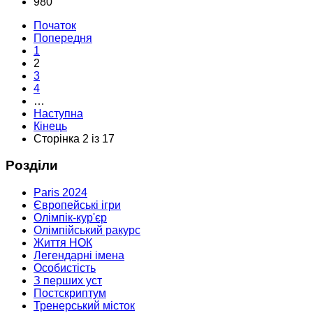
980
Початок
Попередня
1
2
3
4
…
Наступна
Кінець
Сторінка 2 із 17
Розділи
Paris 2024
Європейські ігри
Олімпік-кур'єр
Олімпійський ракурс
Життя НОК
Легендарні імена
Особистість
З перших уст
Постскриптум
Тренерський місток