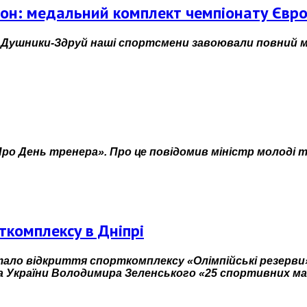
лон: медальний комплект чемпіонату Євр
ті Душники-Здруй наші спортсмени завоювали повний 
ро День тренера». Про це повідомив міністр молоді 
ткомплексу в Дніпрі
тало відкриття спорткомплексу «Олімпійські резерви» 
а України Володимира Зеленського «25 спортивних ма