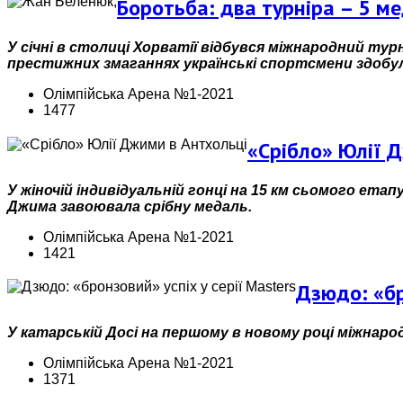
Боротьба: два турніра – 5 м
У січні в столиці Хорватії відбувся міжнародний тур
престижних змаганнях українські спортсмени здобули
Олімпійська Арена №1-2021
1477
«Срібло» Юлії 
У жіночій індивідуальній гонці на 15 км сьомого етап
Джима завоювала срібну медаль.
Олімпійська Арена №1-2021
1421
Дзюдо: «бр
У катарській Досі на першому в новому році міжнарод
Олімпійська Арена №1-2021
1371