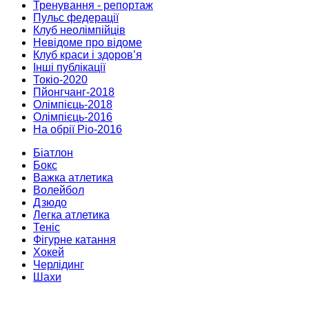
Тренування - репортаж
Пульс федерації
Клуб неолімпійців
Невідоме про відоме
Клуб краси і здоров’я
Інші публікації
Токіо-2020
Пйонгчанг-2018
Олімпієць-2018
Олімпієць-2016
На обрії Ріо-2016
Біатлон
Бокс
Важка атлетика
Волейбол
Дзюдо
Легка атлетика
Теніс
Фігурне катання
Хокей
Черлідинг
Шахи