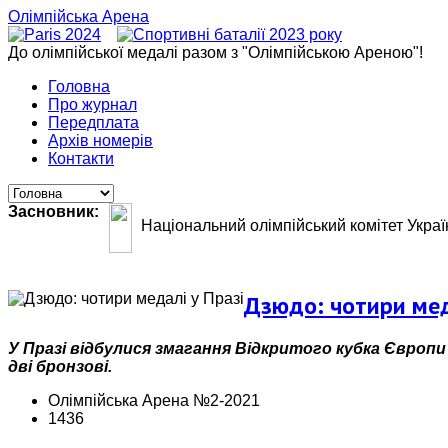
Олімпійська Арена
До олімпійської медалі разом з "Олімпійською Ареною"!
Головна
Про журнал
Передплата
Архів номерів
Контакти
Засновник:
Національний олімпійський комітет Украї
Дзюдо: чотири мед
У Празі відбулися змагання Відкритого кубка Європи 
дві бронзові.
Олімпійська Арена №2-2021
1436