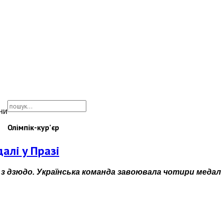
ни
Олімпік-кур'єр
алі у Празі
з дзюдо. Українська команда завоювала чотири медалі: 