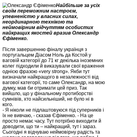
Найбільше за усіх
своїм переможним настроєм,
упевненістю у власних силах,
неординарною технікою та
неймовірним відчуттям особистих
найкращих якостей вразив Олександр
Єфіменко.
Після завершенню фіналу українця з
португальцем Діасом Ноль да Костой у
ваговій категорії до 71 кг декілька іноземних
колег підходили й виказували свої враження
однією фразою «very strong». Якби тут
визначали найкращого в незалежності від
вагової категорії, то саме Олександр, на мою
думку, мав би отримати цей приз. Так
вийшло, що у фінальному протиборстві
сумнівів, хто найсильніший, не було ні в
кого.
- Я ніколи не підлаштовуюся під суперників і
їх не вивчаю, - сказав Єфіменко. - На це
просто немає часу. Тут потрібно виходити й
доводити, що ти – найкращий, тут і зараз.
Сьогодні я відчуваю неймовірну радість та