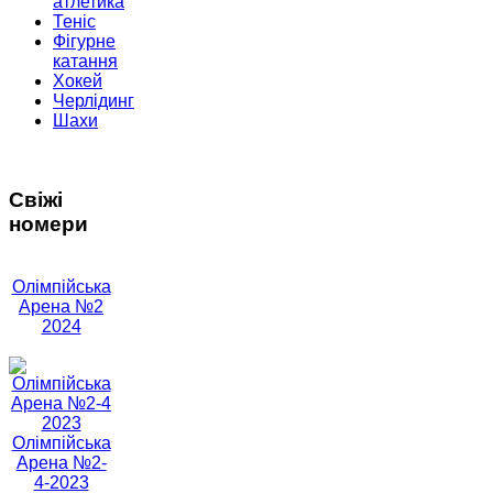
атлетика
Теніс
Фігурне
катання
Хокей
Черлідинг
Шахи
Свіжі
номери
Олімпійська
Арена №2
2024
Олімпійська
Арена №2-
4-2023