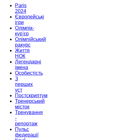
Paris
2024
Європейські
ігри
Олімпік-
кур'єр
Олімпійський
ракурс
Життя
НОК
Легендарні
імена
Особистість
З
перших
уст
Постскриптум
Тренерський
місток
Тренування
-
репортаж
Пульс
федерації