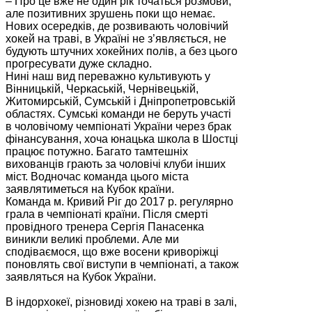
– Про це вже не один рік точаться розмови,
але позитивних зрушень поки що немає.
Нових осередків, де розвивають чоловічий
хокей на траві, в Україні не з’являється, не
будують штучних хокейних полів, а без цього
прогресувати дуже складно.
Нині наш вид переважно культивують у
Вінницькій, Черкаській, Чернівецькій,
Житомирській, Сумській і Дніпропетровській
областях. Сумські команди не беруть участі
в чоловічому чемпіонаті України через брак
фінансування, хоча юнацька школа в Шостці
працює потужно. Багато тамтешніх
вихованців грають за чоловічі клуби інших
міст. Водночас команда цього міста
заявлятиметься на Кубок країни.
Команда м. Кривий Ріг до 2017 р. регулярно
грала в чемпіонаті країни. Після смерті
провідного тренера Сергія Панасенка
виникли великі проблеми. Але ми
сподіваємося, що вже восени криворіжці
поновлять свої виступи в чемпіонаті, а також
заявляться на Кубок України.
В індорхокеї, різновиді хокею на траві в залі,