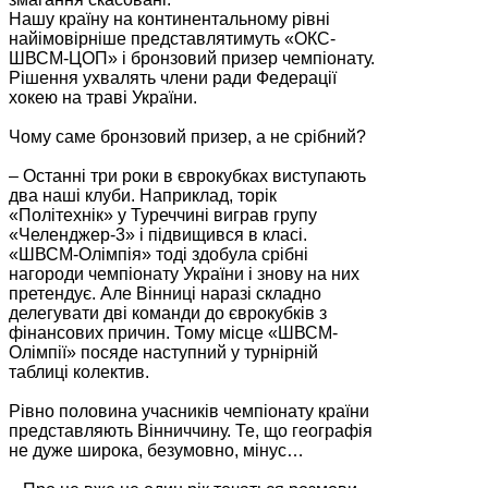
Нашу країну на континентальному рівні
найімовірніше представлятимуть «ОКС-
ШВСМ-ЦОП» і бронзовий призер чемпіонату.
Рішення ухвалять члени ради Федерації
хокею на траві України.
Чому саме бронзовий призер, а не срібний?
– Останні три роки в єврокубках виступають
два наші клуби. Наприклад, торік
«Політехнік» у Туреччині виграв групу
«Челенджер-3» і підвищився в класі.
«ШВСМ-Олімпія» тоді здобула срібні
нагороди чемпіонату України і знову на них
претендує. Але Вінниці наразі складно
делегувати дві команди до єврокубків з
фінансових причин. Тому місце «ШВСМ-
Олімпії» посяде наступний у турнірній
таблиці колектив.
Рівно половина учасників чемпіонату країни
представляють Вінниччину. Те, що географія
не дуже широка, безумовно, мінус…