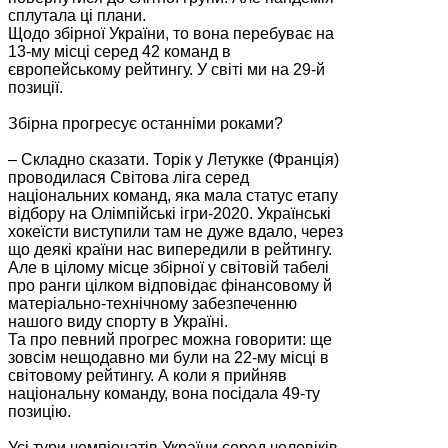
сплутала ці плани.
Щодо збірної України, то вона перебуває на
13-му місці серед 42 команд в
європейському рейтингу. У світі ми на 29-й
позиції.
Збірна прогресує останніми роками?
– Складно сказати. Торік у Летукке (Франція)
проводилася Світова ліга серед
національних команд, яка мала статус етапу
відбору на Олімпійські ігри-2020. Українські
хокеїсти виступили там не дуже вдало, через
що деякі країни нас випередили в рейтингу.
Але в цілому місце збірної у світовій табелі
про ранги цілком відповідає фінансовому й
матеріально-технічному забезпеченню
нашого виду спорту в Україні.
Та про певний прогрес можна говорити: ще
зовсім нещодавно ми були на 22-му місці в
світовому рейтингу. А коли я прийняв
національну команду, вона посідала 49-ту
позицію.
Усі тури чемпіонатів України серед чоловіків