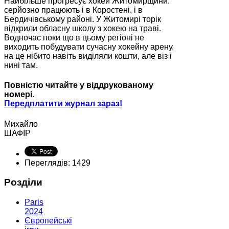
Найбільше прогресує хокей Житомирщини:
серйозно працюють і в Коростені, і в
Бердичівському районі. У Житомирі торік
відкрили обласну школу з хокею на траві.
Водночас поки що в цьому регіоні не
виходить побудувати сучасну хокейну арену,
на це нібито навіть виділяли кошти, але віз і
нині там.
Повністю читайте у віддрукованому
номері.
Передплатити журнал зараз!
Михайло
ШАФІР
Переглядів: 1429
Розділи
Paris
2024
Європейські