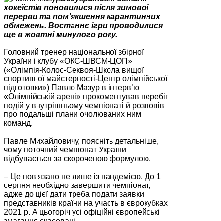
хокеїстів поновилися після зимової
перерви та пом’якшення карантинних
обмежень. Востаннє ігри проводилися
ще в жовтні минулого року.
Головний тренер національної збірної
України і клубу «ОКС-ШВСМ-ЦОП»
(«Олімпія-Колос-Секвоя-Школа вищої
спортивної майстерності-Центр олімпійської
підготовки») Павло Мазур в інтерв’ю
«Олімпійській арені» прокоментував перебіг
подій у внутрішньому чемпіонаті й розповів
про подальші плани очолюваних ним
команд.
Павле Михайловичу, поясніть детальніше,
чому поточний чемпіонат України
відбувається за скороченою формулою.
– Це пов’язано не лише із пандемією. До 1
серпня необхідно завершити чемпіонат,
адже до цієї дати треба подати заявки
представників країни на участь в єврокубках
2021 р. А цьогоріч усі офіційні європейські
змагання скасовані.