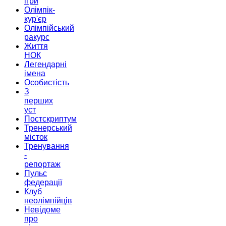
ігри
Олімпік-
кур'єр
Олімпійський
ракурс
Життя
НОК
Легендарні
імена
Особистість
З
перших
уст
Постскриптум
Тренерський
місток
Тренування
-
репортаж
Пульс
федерації
Клуб
неолімпійців
Невідоме
про