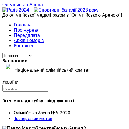
Олімпійська Арена
До олімпійської медалі разом з "Олімпійською Ареною"!
Головна
Про журнал
Передплата
Архів номерів
Контакти
Засновник:
Національний олімпійський комітет
України
Готуємось до кубку співдружності
Олімпійська Арена №6-2020
Тренерський місток
Всеукраїнські баталії