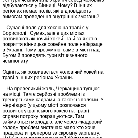
відбуваються у Вінниці. Чому? В інших
регіонах немає полів, які відповідають
вимогам проведення внутрішніх змагань?
– Сучасні поля для хокею на траві є у
Борисполі і Сумах, але в цих містах
розвивають жіночий хокей. Та й за якістю
покриття вінницьке хокейне поле найкраще
в Україні. Тому, зрозуміло, саме в місті над
Бугом й проводять тури вітчизняного
чемпіонату.
Оцініть, як розвивається чоловічий хокей на
траві в інших регіонах України.
– На превеликий жаль, Черкащина тупцює
на місці. Там є серйозні проблеми із
тренерськими кадрами, а також із полями. У
Чернівцях (у цьому місті розпочався
розвиток українського хокею на траві)
справи потроху покращуються. Там
займаються молоддю, але через «кадровий
голод» проблем вистачає: мало хто хоче
працювати тренером за скромну зарплату.