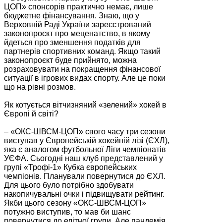
ЦОП» спонсорів практично немає, лише
бюджетне фінансування. Знаю, що у
Верховній Раді України зареєстрований
законопроєкт про меценатство, в якому
йдеться про зменшення податків для
партнерів спортивних команд. Якщо такий
законопроєкт буде прийнято, можна
розраховувати на покращення фінансової
ситуації в ігрових видах спорту. Але це поки
що на рівні розмов.
Як котується вітчизняний «зелений» хокей в
Європі й світі?
– «ОКС-ШВСМ-ЦОП» свого часу три сезони
виступав у Європейській хокейній лізі (ЄХЛ),
яка є аналогом футбольної Ліги чемпіонатів
УЄФА. Сьогодні наш клуб представлений у
групі «Трофі-1» Кубка європейських
чемпіонів. Планували повернутися до ЄХЛ.
Для цього було потрібно здобувати
накопичувальні очки і підвищувати рейтинг.
Якби цього сезону «ОКС-ШВСМ-ЦОП»
потужно виступив, то мав би шанс
повернутися до елітної групи. Але пандемія