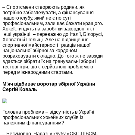
– Спортсмени створюють родини, які
потрібно забезпечувати, а фінансування
нашого клубу, який не є по суті
професіональним, залишає бажати кращого.
Хокеїсти їдуть на заробітки закордон, як і
інші українці, – переважно до Італії, Білорусі,
Хорватії й Польщі. Але на підвищення
спортивної майстерності гравців нашої
національної збірної за кордоном
розраховувати складно. До того ж не завжди
вдається зібрати їх на тренувальні збори і
тестові ігри, що є серйозною проблемою
перед міжнародними стартами.
М’яч відбиває воротар збірної України
Сергій Коваль
Головна проблема – відсутність в Україні
професіональних хокейних клубів із
належним фінансуванням?
– Безумовно. Наразі у клубу «ОКС-ШВСМ-