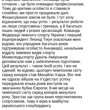
готовою – це було очевидно професіоналам.
Тому до критики особисто я ставився
спокійно, ми просто працювали далі.
Фінансування зовсім не було. І тут хочу
відзначити, що наш успіх – результат роботи
не лише спортсмена і тренера, а й багатьох
інших людей з різних організацій. Команда
Федерації лижного спорту України і перший
віцепрезидент Леонід Тікун (наскільки мені
відомо, він упродовж багатьох років
підтримував особисто Аннамарі), начальник
відділу зимових видів спорту
Мінмолодьспорту Даніль Амірханов
допомагали нам у забезпеченні підготовки.
Цей результат – також їхній успіх. І він не
єдиний: як відомо, цьогоріч чемпіоном світу
серед юніорів став Михайло Харук. Він теж
не одразу зійшов на п’єдестал: успіху
передували кілька років виступів на
змаганнях Кубка Європи, 8-ме місце на
чемпіонаті світу серед юніорів минулого
року. Зростає ще група юних перспективних
спортсменів, тому я вірю в майбутнє
українського сноубордингу.