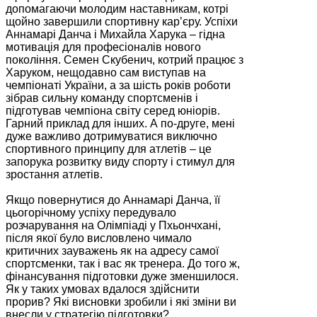
допомагаючи молодим наставникам, котрі
щойно завершили спортивну кар’єру. Успіхи
Аннамарі Данча і Михайла Харука – гідна
мотивація для професіоналів нового
покоління. Семен Скубенич, котрий працює з
Харуком, нещодавно сам виступав на
чемпіонаті України, а за шість років роботи
зібрав сильну команду спортсменів і
підготував чемпіона світу серед юніорів.
Гарний приклад для інших. А по-друге, мені
дуже важливо дотримуватися виключно
спортивного принципу для атлетів – це
запорука розвитку виду спорту і стимул для
зростання атлетів.
Якщо повернутися до Аннамарі Данча, її
цьогорічному успіху передувало
розчарування на Олімпіаді у Пхьончхані,
після якої було висловлено чимало
критичних зауважень як на адресу самої
спортсменки, так і вас як тренера. До того ж,
фінансування підготовки дуже зменшилося.
Як у таких умовах вдалося здійснити
прорив? Які висновки зробили і які зміни ви
внесли у стратегію підготовки?