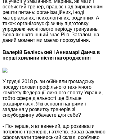
та участі у змаганнях. Марина, як мати і
особистий тренер, працює над вирішенням
решти питань: організаційних, іноді
матеріальних, психологічних, родинних. А
також організовує фізичну підготовку
упродовж неснігового періоду тренувань.
Вона як ніхто інший знає Рію. Загалом, на
даний момент ми маємо порозуміння.
Валерій Белінський і Аннамарі Данча в
перші хвилини після нагородження
У грудні 2018 р. ви обійняли громадську
посаду голови профільного технічного
комітету Федерації лижного спорту України,
тобто сфера діяльності ще більше
розширилася. Які основні напрями і
завдання у розвитку тренерів зі
сноубордингу вбачаєте для себе?
- По-перше, я впевнений, що розвивати
потрібно і тренерів, і атлетів. Зараз важливо
сформувати тренерський склад, особливо