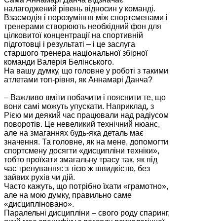
налагоджений рівень відносин у команді.
Взаємодія і порозуміння між спортсменами і
тренерами створюють необхідний фон для
цілковитої концентрації на спортивній
підготовці і результаті – і це заслуга
старшого тренера національної збірної
команди Валерія Белінського.
На вашу думку, що головне у роботі з такими
атлетами топ-рівня, як Аннамарі Данча?
– Важливо вміти побачити і пояснити те, що
вони самі можуть упускати. Наприклад, з
Рією ми деякий час працювали над радіусом
поворотів. Це невеликий технічний нюанс,
але на змаганнях будь-яка деталь має
значення. Та головне, як на мене, допомогти
спортсмену досягти «дисципліни техніки»,
тобто проїхати змагальну трасу так, як під
час тренування: з тією ж швидкістю, без
зайвих рухів чи дій.
Часто кажуть, що потрібно їхати «грамотно»,
але на мою думку, правильно саме
«дисципліновано».
Паралельні дисципліни – свого роду спаринг,