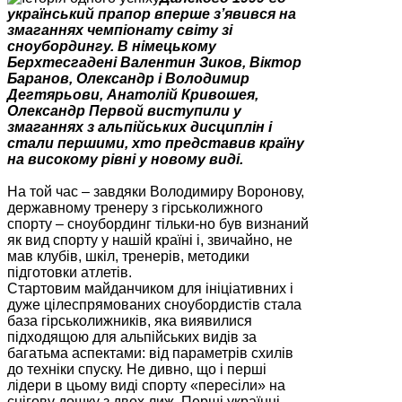
український прапор вперше з’явився на
змаганнях чемпіонату світу зі
сноубордингу. В німецькому
Берхтесгадені Валентин Зиков, Віктор
Баранов, Олександр і Володимир
Дегтярьови, Анатолій Кривошея,
Олександр Первой виступили у
змаганнях з альпійських дисциплін і
стали першими, хто представив країну
на високому рівні у новому виді.
На той час – завдяки Володимиру Воронову,
державному тренеру з гірськолижного
спорту – сноубординг тільки-но був визнаний
як вид спорту у нашій країні і, звичайно, не
мав клубів, шкіл, тренерів, методики
підготовки атлетів.
Стартовим майданчиком для ініціативних і
дуже цілеспрямованих сноубордистів стала
база гірськолижників, яка виявилися
підходящою для альпійських видів за
багатьма аспектами: від параметрів схилів
до техніки спуску. Не дивно, що і перші
лідери в цьому виді спорту «пересіли» на
снігову дошку з двох лиж. Перші українці,