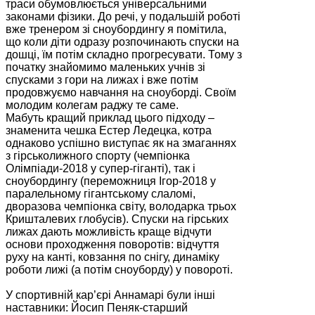
траси обумовлюється універсальними
законами фізики. До речі, у подальшій роботі
вже тренером зі сноубордингу я помітила,
що коли діти одразу розпочинають спуски на
дошці, їм потім складно прогресувати. Тому з
початку знайомимо маленьких учнів зі
спусками з гори на лижах і вже потім
продовжуємо навчання на сноуборді. Своїм
молодим колегам раджу те саме.
Мабуть кращий приклад цього підходу –
знаменита чешка Естер Ледецка, котра
однаково успішно виступає як на змаганнях
з гірськолижного спорту (чемпіонка
Олімпіади-2018 у супер-гіганті), так і
сноубордингу (переможниця Ігор-2018 у
паралельному гігантському слаломі,
дворазова чемпіонка світу, володарка трьох
Кришталевих глобусів). Спуски на гірських
лижах дають можливість краще відчути
основи проходження поворотів: відчуття
руху на канті, ковзання по снігу, динаміку
роботи лижі (а потім сноуборду) у повороті.
У спортивній кар’єрі Аннамарі були інші
наставники: Йосип Пеняк-старший