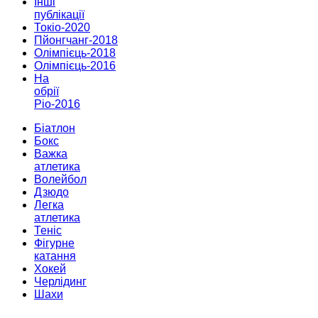
Інші
публікації
Токіо-2020
Пйонгчанг-2018
Олімпієць-2018
Олімпієць-2016
На
обрії
Ріо-2016
Біатлон
Бокс
Важка
атлетика
Волейбол
Дзюдо
Легка
атлетика
Теніс
Фігурне
катання
Хокей
Черлідинг
Шахи