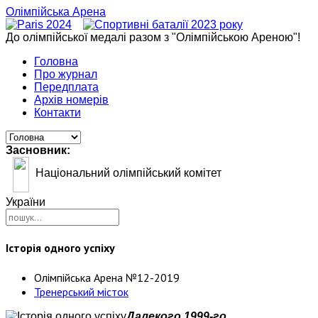
Олімпійська Арена
До олімпійської медалі разом з "Олімпійською Ареною"!
Головна
Про журнал
Передплата
Архів номерів
Контакти
Засновник:
Національний олімпійський комітет
України
Історія одного успіху
Олімпійська Арена №12-2019
Тренерський місток
Далекого 1999-го