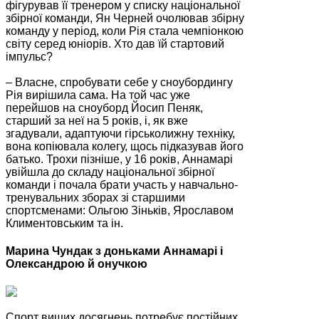
фігурував її тренером у списку національної
збірної команди, Ян Черней очолював збірну
команду у період, коли Рія стала чемпіонкою
світу серед юніорів. Хто дав їй стартовий
імпульс?
– Власне, спробувати себе у сноубордингу
Рія вирішила сама. На той час уже
перейшов на сноуборд Йосип Пеняк,
старший за неї на 5 років, і, як вже
згадували, адаптуючи гірськолижну техніку,
вона копіювала колегу, щось підказував його
батько. Трохи пізніше, у 16 років, Аннамарі
увійшла до складу національної збірної
команди і почала брати участь у навчально-
тренувальних зборах зі старшими
спортсменами: Ольгою Зіньків, Ярославом
Климентовським та ін.
Марина Чундак з доньками Аннамарі і
Олександрою й онучкою
Спорт вищих досягнень потребує постійних