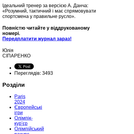
Ідеальний тренер за версією А. Данча:
«Розумний, тактичний і має спрямовувати
спортсмена у правильне русло».
Повністю читайте у віддрукованому
номері.
Передплатити журнал зараз!
Юлія
СІПАРЕНКО
Переглядів: 3493
Розділи
Paris
2024
Європейські
ігри
Олімпік-
кур'єр
Олімпійський