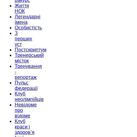
ракурс
Життя
НОК
Легендарні
імена
Особистість
З
перших
уст
Постскриптум
Тренерський
місток
Тренування
-
репортаж
Пульс
федерації
Клуб
неолімпійців
Невідоме
про
відоме
Клуб
краси і
здоров’я