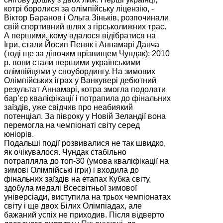
котрі боролися за олімпійську ліцензію, -
Віктор Баранов і Ольга Зіньків, розпочинали
свій спортивний шлях з гірськолижних трас.
А першими, кому вдалося відібратися на
Ігри, стали Йосип Пеняк і Аннамарі Данча
(тоді ще за дівочим прізвищем Чундак): 2010
р. вони стали першими українськими
олімпійцями у сноубордингу. На зимових
Олімпійських іграх у Ванкувері дебютний
результат Аннамарі, котра змогла подолати
бар’єр кваліфікації і потрапила до фінальних
заїздів, уже свідчив про неабиякий
потенціал. За півроку у Новій Зеландії вона
перемогла на чемпіонаті світу серед
юніорів.
Подальші події розвивалися не так швидко,
як очікувалося. Чундак стабільно
потрапляла до топ-30 (умова кваліфікації на
зимові Олімпійські ігри) і входила до
фінальних заїздів на етапах Кубка світу,
здобула медалі Всесвітньої зимової
універсіади, виступила на трьох чемпіонатах
світу і ще двох Білих Олімпіадах, але
бажаний успіх не приходив. Після відверто