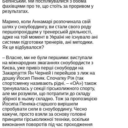
Белінський. Ми поспілкувалися з обома
фахівцями про те, що стоїть за проривом у
результатах.
Марино, коли Аннамарі розпочинала свій
шлях у сноубордингу, ви стали свого роду
першопрохідцем у тренерській діяльності,
адже на той момент в Україні не існувало ані
системи підготовки тренерів, ані методики.
Як це відбувалося?
– Власне, ми не були першими: виступали
на міжнародних змаганнях сноубордисти з
Києва, уже привіз перші сноуборди на
Закарпаття Ян Черней і перейшов з лиж на
дошку Йосип Пеняк. Спочатку Рія (так
спортсменку називають рідні. – «ОА») також
тренувалась у секції гірськолижного спорту,
але ми розуміли, що потрапити до складу
збірної в ньому складно. Тож за пропозицією
Йосипа Пеняка-старшого вирішили
спробувати сили в сноубордингу. Чесно
кажучи, просто взяли за основу головні
принципи гірськолижної техніки, оскільки
виконання поворотів під час проходження