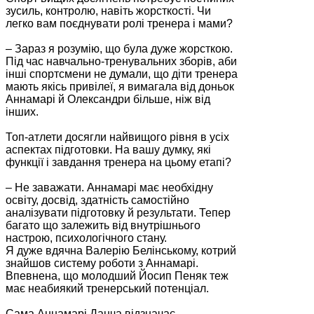
зусиль, контролю, навіть жорсткості. Чи
легко вам поєднувати ролі тренера і мами?
– Зараз я розумію, що була дуже жорсткою.
Під час навчально-тренувальних зборів, аби
інші спортсмени не думали, що діти тренера
мають якісь привілеї, я вимагала від доньок
Аннамарі й Олександри більше, ніж від
інших.
Топ-атлети досягли найвищого рівня в усіх
аспектах підготовки. На вашу думку, які
функції і завдання тренера на цьому етапі?
– Не заважати. Аннамарі має необхідну
освіту, досвід, здатність самостійно
аналізувати підготовку й результати. Тепер
багато що залежить від внутрішнього
настрою, психологічного стану.
Я дуже вдячна Валерію Белінському, котрий
знайшов систему роботи з Аннамарі.
Впевнена, що молодший Йосип Пеняк теж
має неабиякий тренерський потенціал.
Сама Аннамарі Данча відзначає