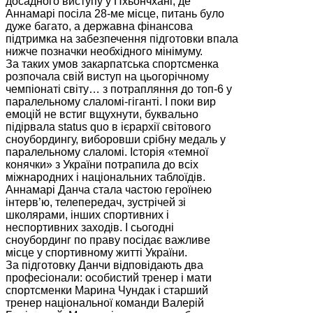
досадного виступу у Пхьончхані, де
Аннамарі посіла 28-ме місце, питань було
дуже багато, а державна фінансова
підтримка на забезпечення підготовки впала
нижче позначки необхідного мінімуму.
За таких умов закарпатська спортсменка
розпочала свій виступ на цьогорічному
чемпіонаті світу… з потрапляння до топ-6 у
паралельному слаломі-гіганті. І поки вир
емоцій не встиг вщухнути, буквально
підірвала status quo в ієрархії світового
сноубордингу, виборовши срібну медаль у
паралельному слаломі. Історія «темної
конячки» з України потрапила до всіх
міжнародних і національних таблоїдів.
Аннамарі Данча стала частою героїнею
інтерв’ю, телепередач, зустрічей зі
школярами, інших спортивних і
неспортивних заходів. І сьогодні
сноубординг по праву посідає важливе
місце у спортивному житті України.
За підготовку Данчи відповідають два
професіонали: особистий тренер і мати
спортсменки Марина Чундак і старший
тренер національної команди Валерій