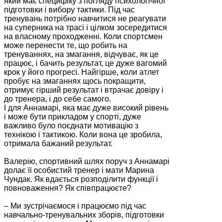
який має специфіку з погляду психологічної
підготовки і вибору тактики. Під час
тренувань потрібно навчитися не реагувати
на суперника на трасі і цілком зосередитися
на власному проходженні. Коли спортсмен
може перенести те, що робить на
тренуваннях, на змагання, відчуває, як це
працює, і бачить результат, це дуже вагомий
крок у його прогресі. Найгірше, коли атлет
пробує на змаганнях щось покращити,
отримує гірший результат і втрачає довіру і
до тренера, і до себе самого.
І для Аннамарі, яка має дуже високий рівень
і може бути прикладом у спорті, дуже
важливо було поєднати мотивацію з
технікою і тактикою. Коли вона це зробила,
отримала бажаний результат.
Валерію, спортивний шлях поруч з Аннамарі
долає її особистий тренер і мати Марина
Чундак. Як вдається розподілити функції і
повноваження? Як співпрацюєте?
– Ми зустрічаємося і працюємо під час
навчально-тренувальних зборів, підготовки