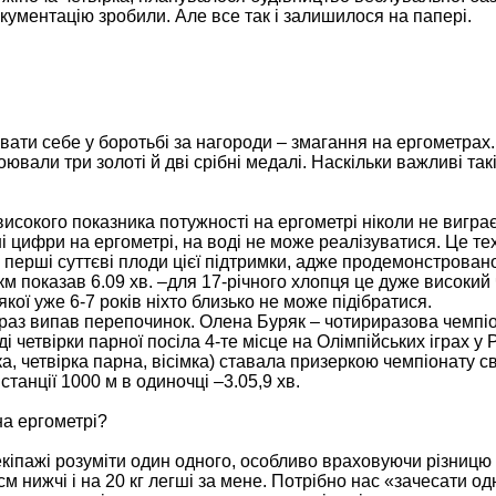
документацію зробили. Але все так і залишилося на папері.
увати себе у боротьбі за нагороди – змагання на ергометра
ювали три золоті й дві срібні медалі. Наскільки важливі так
високого показника потужності на ергометрі ніколи не виграє
 цифри на ергометрі, на воді не може реалізуватися. Це тех
перші суттєві плоди цієї підтримки, адже продемонстрован
км показав 6.09 хв. –для 17-річного хлопця це дуже високий 
кої уже 6-7 років ніхто близько не може підібратися.
краз випав перепочинок. Олена Буряк – чотириразова чемпіо
ді четвірки парної посіла 4-те місце на Олімпійських іграх у Р
а, четвірка парна, вісімка) ставала призеркою чемпіонату св
станції 1000 м в одиночці –3.05,9 хв.
на ергометрі?
екіпажі розуміти один одного, особливо враховуючи різницю
м нижчі і на 20 кг легші за мене. Потрібно нас «зачесати о