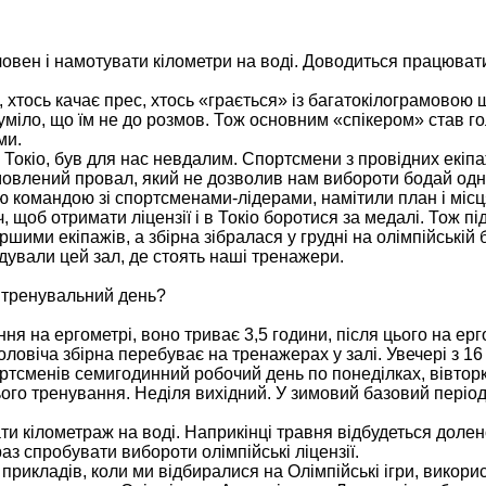
в човен і намотувати кілометри на воді. Доводиться працюват
, хтось качає прес, хтось «грається» із багатокілограмовою
зуміло, що їм не до розмов. Тож основним «спікером» став г
ми.
 в Токіо, був для нас невдалим. Спортсмени з провідних екіп
умовлений провал, який не дозволив нам вибороти бодай одн
ою командою зі спортсменами-лідерами, намітили план і місц
 щоб отримати ліцензії і в Токіо боротися за медалі. Тож пі
шими екіпажів, а збірна зібралася у грудні на олімпійській б
дували цей зал, де стоять наші тренажери.
й тренувальний день?
ня на ергометрі, воно триває 3,5 години, після цього на ер
ловіча збірна перебуває на тренажерах у залі. Увечері з 16
ортсменів семигодинний робочий день по понеділках, вівторк
рнього тренування. Неділя вихідний. У зимовий базовий періо
рати кілометраж на воді. Наприкінці травня відбудеться доле
аз спробувати вибороти олімпійські ліцензії.
 прикладів, коли ми відбиралися на Олімпійські ігри, викор