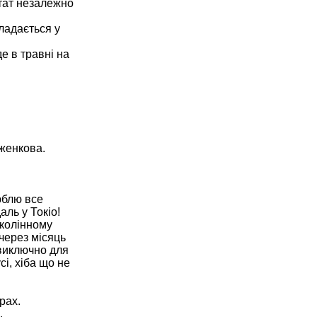
ьтат незалежно
кладається у
де в травні на
оженкова.
юблю все
аль у Токіо!
 колінному
 через місяць
 виключно для
і, хіба що не
рах.
.