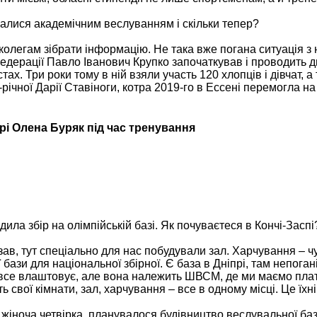
малися академічним веслуванням і скільки тепер?
колегам зібрати інформацію. Не така вже погана ситуація 
едерації Павло Іванович Крупко започаткував і проводить д
тах. Три роки тому в ній взяли участь 120 хлопців і дівчат, а 
-річної Дарії Ставіноги, котра 2019-го в Ессені перемогла на
рі Олена Буряк під час тренування
ла збір на олімпійській базі. Як почуваєтеся в Кончі-Заспі
зав, тут спеціально для нас побудували зал. Харчування – чу
бази для національної збірної. Є база в Дніпрі, там непоган
 все влаштовує, але вона належить ШВСМ, де ми маємо плат
ь свої кімнати, зал, харчування – все в одному місці. Це їхні
 жіноча четвірка, планувалося будівництво веслувальної ба