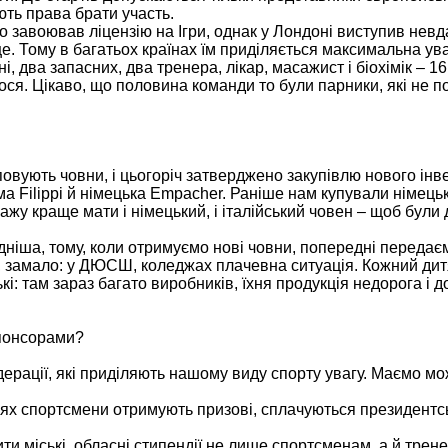
ють права брати участь.
о завоював ліцензію на Ігри, однак у Лондоні виступив невда
е. Тому в багатьох країнах їм приділяється максимальна уваг
, два запасних, два тренера, лікар, масажист і біохімік – 16
лося. Цікаво, що половина команди то були парники, які не п
повують човни, і цьогоріч затверджено закупівлю нового інв
ма Filippi й німецька Еmpacher. Раніше нам купували німецьк
пажу краще мати і німецький, і італійський човен – щоб були 
ніша, тому, коли отримуємо нові човни, попередні передає
ль, замало: у ДЮСШ, коледжах плачевна ситуація. Кожний дит
і: там зараз багато виробників, їхня продукція недорога і д
спонсорами?
ерації, які приділяють нашому виду спорту увагу. Маємо мо
х спортсмени отримують призові, сплачуються президентськ
ти міські, обласні стипендії не лише спортсменам, а й трен