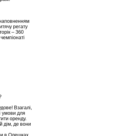
з наповненням
итячу регату
торік – 360
 чемпіонаті
?
дове! Взагалі,
і умови для
ити оренду.
й дім, де вони
зи в Олешках