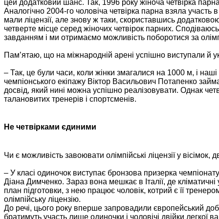
цей додатковий шанс. Так, 1996 року жіноча четвірка парна
Аналогічно 2004-го чоловіча четвірка парна взяла участь в
мали ліцензії, але знову ж таки, скориставшись додатков
четверте місце серед жіночих четвірок парних. Сподіваюсь,
завданням і ми отримаємо можливість поборотися за олімп
Пам’ятаю, що на міжнародній арені успішно виступали й укра
– Так, це були часи, коли жінки змагалися на 1000 м, і на
чемпіонського екіпажу Віктор Васильович Потапенко займа
досвід, який нині можна успішно реалізовувати. Однак че
талановитих тренерів і спортсменів.
Не четвірками єдиними
Чи є можливість завоювати олімпійські ліцензії у вісімок, 
– У класі одиночок виступає бронзова призерка чемпіонат
Діана Димченко. Зараз вона мешкає в Італії, де кліматичні
план підготовки, з нею працює чоловік, котрий є її трене
олімпійську ліцензію.
До речі, цього року вперше запровадили європейський добір
братимуть участь лише одиночки і чоловічі двійки легкої в