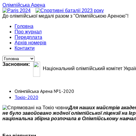
Олімпійська Арена
До олімпійської медалі разом з "Олімпійською Ареною"!
Головна
Про журнал
Передплата
Архів номерів
Контакти
Засновник:
Національний олімпійський комітет Украї
Олімпійська Арена №1-2020
Токіо-2020
Для наших майстрів академ
не було завойовано жодної олімпійської ліцензії на І
національна збірна розпочала в Олімпійському навч
Без відпустки