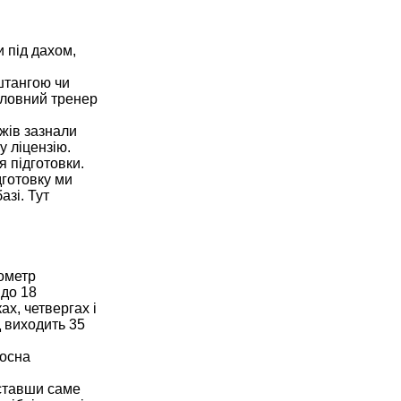
и під дахом,
 штангою чи
оловний тренер
ажів зазнали
у ліцензію.
я підготовки.
дготовку ми
азі. Тут
гометр
 до 18
ах, четвергах і
д виходить 35
носна
иставши саме