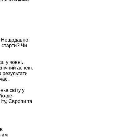
х. Нещодавно
і старти? Чи
ш у човні.
нічний аспект.
о результати
час.
нка світу у
іо-де-
іту, Європи та
 в
дним