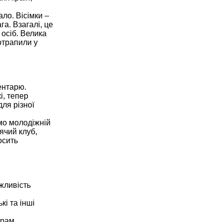
ло. Вісімки –
а. Взагалі, це
 осіб. Велика
отрапили у
ентарю.
і, тепер
для різної
мо молодіжній
ячий клуб,
осить
жливість
і та інші
ерам.