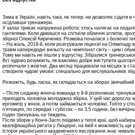
Зима в Україні, навіть така, як тепер, не дозволяє сідати 
осідлавши тренажери.
У залах триває напружена робота: хтось налягає на педалі
гантелями. Коли дивишся на спітніли обличчя атлетів, зро
збірної Олексій Кириченко. Розмова почалася з болючої те
– На жаль, 2019-й, коли розігрували ліцензії на Олімпіаду
травм напередодні вильоту на чемпіонат світу – цим і об
Тому ми навіть не пішли у відпустку. Зібралися тренерськ
Всі чудово розуміють, як важливо добре виступити цьогоріч,
розпочали з жовтня. Два місяці працювали на місцях зі стар
створили чудові умови: спеціально для веслувальників збу
Розкажіть, будь ласка, як складається на зборах звичайни
– Після сніданку жіноча команда о 9-й розпочинає тренуван
приходить чоловіча молодіжна збірна. У цей час доросла чо
ергометр у жінок, а потім займаються чоловіки. Тобто у сп
п'ятницях, по середах і суботах – по 3,5 години, без вечі
годин тренувань на тиждень.
Після зборів у Кончі-Заспі поїдемо у теплі краї, щоб наби
кваліфікаційна регата у Люцерні, на якій є можливість ще р
Історія українського академічного веслування знає чимало