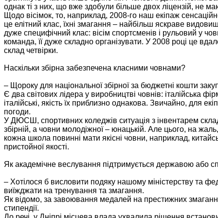
однак ті з них, що вже здобули більше двох ліцензій, не ма
Щодо вісімок, то, наприклад, 2008-го наш екіпаж сенсаційн
це елітний клас, їхні змагання – найбільш яскраве видовищ
дуже специфічний клас: вісім спортсменів і рульовий у човні
команда, її дуже складно організувати. У 2008 році це вда
склад четвірки.
Наскільки збірна забезпечена класними човнами?
– Щороку для національної збірної за бюджетні кошти заку
Є два світових лідера у виробництві човнів: італійська фір
італійські, якість їх приблизно однакова. Звичайно, для екі
погоди.
У ДЮСШ, спортивних коледжів ситуація з інвентарем склад
збірній, а човни молодіжної – юнацькій. Але цього, на жа
кожна школа повинні мати якісні човни, наприклад, китайськ
пристойної якості.
Як академічне веслування підтримується державою або 
– Хотілося б висловити подяку нашому міністерству та фед
виїжджати на тренування та змагання.
Як відомо, за завоювання медалей на престижних змагання
стипендії.
До речі, у Дніпрі місцева влада ухвалила рішення встанови