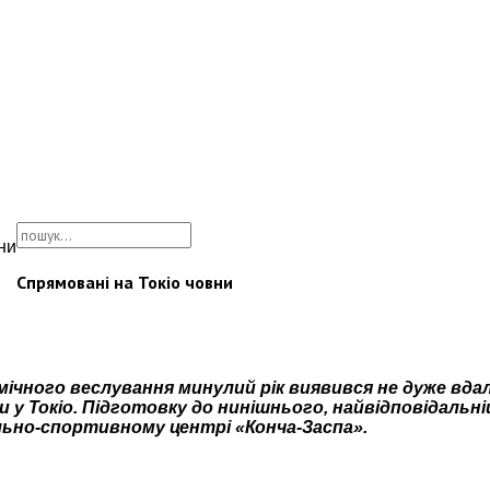
ни
Спрямовані на Токіо човни
ічного веслування минулий рік виявився не дуже вдал
гри у Токіо. Підготовку до нинішнього, найвідповідальн
ально-спортивному центрі «Конча-Заспа».