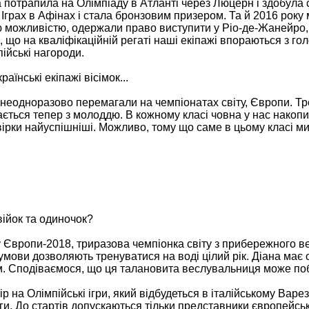
 потрапила на Олімпіаду в Атланті через Люцерн і здобула с
 Іграх в Афінах і стала бронзовим призером. Та й 2016 року 
ою можливістю, одержали право виступити у Ріо-де-Жанейро,
 що на кваліфікаційній регаті наші екіпажі впораються з го
ійські нагороди.
їнські екіпажі вісімок...
ші неодноразово перемагали на чемпіонатах світу, Європи. Т
ється тепер з молоддю. В кожному класі човна у нас накоп
твірки найуспішніші. Можливо, тому що саме в цьому класі м
двійок та одиночок?
у Європи-2018, триразова чемпіонка світу з прибережного 
 умови дозволяють тренуватися на воді цілий рік. Діана має
ром. Сподіваємося, що ця талановита веслувальниця може по
 на Олімпійські ігри, який відбудеться в італійському Варез
аги. До стартів допускаються тільки представники європейськ