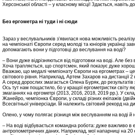
Херсонської області – у класному місці! Здається, навіть 
Без ергометра ні туди і ні сюди
Зараз у веслувальників з'явилася нова можливість реаліз
на чемпіонаті Європи серед молоді та юніорів українці заво
допомагають вони у підготовці до веслування на воді?
– Вони дуже відрізняються від підготовки на воді. Але без 
Хоча трапляється, що спортсмен, який показує дуже хороші
Вважаю, що медалі чемпіонату Європи на ергометрах – це 
світового рівня. Наприклад, Артем Захаров на дистанції 2 
А серед дорослих змагається Олена Буряк, до результатів я
Ось тут нам пощастило, бо у кращої ергометристки світу я
змаганнях на ергометрі (2013, 2016, 2018, 2019 рр.). У скла
Жанейро, чемпіонка Європи, у складі різних екіпажів (двійк
Всесвітньої універсіади. Їй належить світовий рекорд на ди
Олено, у чому полягає різниця між веслуванням на воді й 
– На воді відбувається командна робота: дуже важливо в 
антропометричних даних. Наприклад, мої напарниці на 20 с