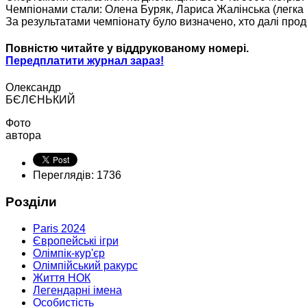
Чемпіонами стали: Олена Буряк, Лариса Жалінська (легка ва
За результатами чемпіонату було визначено, хто далі продо
Повністю читайте у віддрукованому номері.
Передплатити журнал зараз!
Олександр
БЄЛЄНЬКИЙ
Фото
автора
Переглядів: 1736
Розділи
Paris 2024
Європейські ігри
Олімпік-кур'єр
Олімпійський ракурс
Життя НОК
Легендарні імена
Особистість