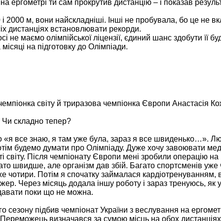
я на ергометрі ти сам прокрутив дистанцію – і показав резул
 і 2000 м, вони найскладніші. Інші не пробувала, бо це не в
всіх дистанціях встановлювати рекорди.
і не маємо олімпійської ліцензії, єдиний шанс здобути її бу
 місяці на підготовку до Олімпіади.
, чемпіонка світу й триразова чемпіонка Європи Анастасія К
. Чи складно тепер?
що «я все знаю, я там уже була, зараз я все швиденько…». Л
потім будемо думати про Олімпіаду. Дуже хочу завоювати мед
аті світу. Після чемпіонату Європи мені зробили операцію на
гато швидше, але організм дав збій. Багато спортсменів уже
е чотири. Потім я спочатку займалася кардіотренуванням,
ер. Через місяць додала іншу роботу і зараз тренуюсь, як ус
 давати поки що не можна.
го сезону підбив чемпіонат України з веслування на ергомет
 Переможець визначався за сумою місць на обох дистанціях