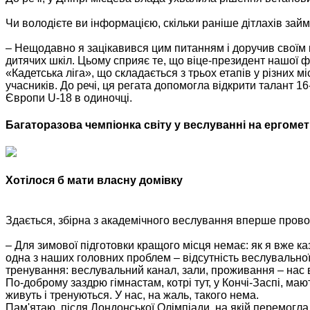
Чи володієте ви інформацією, скільки раніше дітлахів зай
– Нещодавно я зацікавився цим питанням і доручив своїм 
дитячих шкіл. Цьому сприяє те, що віце-президент нашої ф
«Кадетська ліга», що складається з трьох етапів у різних міс
учасників. До речі, ця регата допомогла відкрити талант 16
Європи U-18 в одиночці.
Багаторазова чемпіонка світу у веслуванні на ергомет
Хотілося б мати власну домівку
Здається, збірна з академічного веслування вперше проводи
– Для зимової підготовки кращого місця немає: як я вже ка
одна з наших головних проблем – відсутність веслувальної 
тренування: веслувальний канал, зали, проживання – нас
По-доброму заздрю гімнастам, котрі тут, у Кончі-Заспі, мают
живуть і тренуються. У нас, на жаль, такого нема.
Пам'ятаю, після Лондонської Олімпіади, на якій перемогла