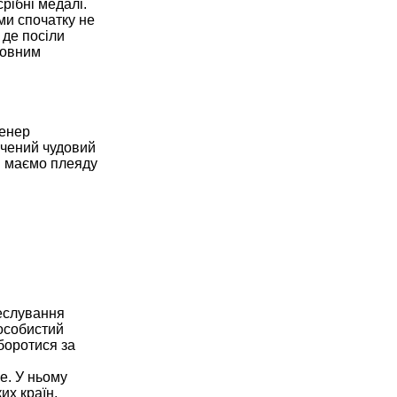
рібні медалі.
ми спочатку не
 де посіли
ловним
ренер
ичений чудовий
и маємо плеяду
веслування
 особистий
боротися за
е. У ньому
их країн,