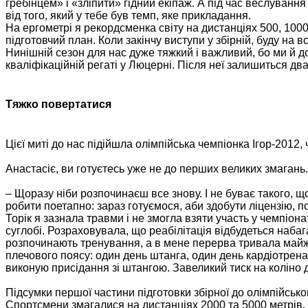
гребінцем» і «зліпити» гідний екіпаж. А під час веслуванн
від того, який у тебе був темп, яке прикладання.
На ергометрі я рекордсменка світу на дистанціях 500, 1000
підготовчий план. Коли закінчу виступи у збірній, буду на 
Нинішній сезон для нас дуже тяжкий і важливий, бо ми й дос
кваліфікаційній регаті у Люцерні. Після неї залишиться два
Тяжко повертатися
Цієї миті до нас підійшла олімпійська чемпіонка Ігор-2012
Анастасіє, ви готуєтесь уже не до перших великих змагань
– Щоразу ніби розпочинаєш все знову. І не буває такого, 
робити поетапно: зараз готуємося, аби здобути ліцензію, 
Торік я зазнала травми і не змогла взяти участь у чемпіон
суглобі. Розраховувала, що реабілітація відбудеться наба
розпочинають тренування, а в мене перерва тривала майж
плечового поясу: один день штанга, один день кардіотренаж
виконую присідання зі штангою. Завеликий тиск на коліно
Підсумки першої частини підготовки збірної до олімпійсько
Спортсмени змагалися на дистанціях 2000 та 5000 метрів.