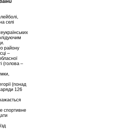
раїни
олейболі,
на селі
сеукраїнських
солідуючим
и.
го району
сці –
обласної
і (голова –
мки,
горії (понад
наряди 126
вважається
ще спортивне
дати
їзд