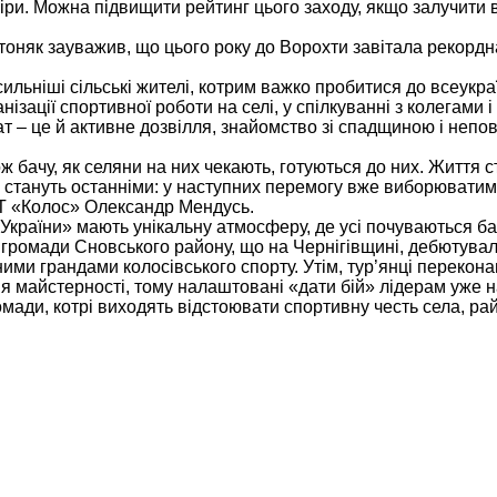
іри. Можна підвищити рейтинг цього заходу, якщо залучити в
няк зауважив, що цього року до Ворохти завітала рекордна
йсильніші сільські жителі, котрим важко пробитися до всеукра
нізації спортивної роботи на селі, у спілкуванні з колегами 
пат – це й активне дозвілля, знайомство зі спадщиною і неп
ож бачу, як селяни на них чекають, готуються до них. Життя с
аті стануть останніми: у наступних перемогу вже виборювати
СТ «Колос» Олександр Мендусь.
 України» мають унікальну атмосферу, де усі почуваються 
ї громади Сновського району, що на Чернігівщині, дебютува
ними грандами колосівського спорту. Утім, тур’янці перекона
я майстерності, тому налаштовані «дати бій» лідерам уже 
ромади, котрі виходять відстоювати спортивну честь села, рай