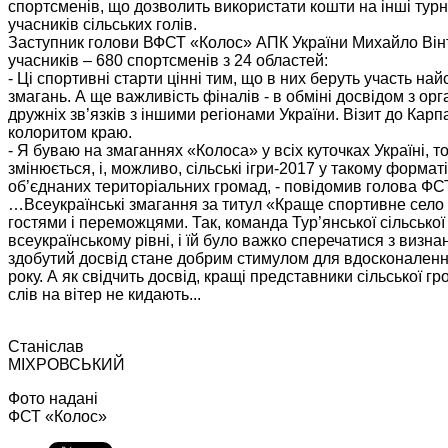
спортсменів, що дозволить використати кошти на інші турн
учасників сільських голів.
Заступник голови ВФСТ «Колос» АПК України Михайло Вінто
учасників – 680 спортсменів з 24 областей:
- Ці спортивні старти цінні тим, що в них беруть участь на
змагань. А ще важливість фіналів - в обміні досвідом з орга
дружніх зв’язків з іншими регіонами України. Візит до Кар
колоритом краю.
- Я буваю на змаганнях «Колоса» у всіх куточках Україні, т
змінюється, і, можливо, сільські ігри-2017 у такому форм
об’єднаних територіальних громад, - повідомив голова Ф
…Всеукраїнські змагання за титул «Краще спортивне село
гостями і переможцями. Так, команда Тур’янської сільсько
всеукраїнському рівні, і їй було важко сперечатися з визна
здобутий досвід стане добрим стимулом для вдосконаленн
року. А як свідчить досвід, кращі представники сільської г
слів на вітер не кидають...
Станіслав
МІХРОВСЬКИЙ
Фото надані
ФСТ «Колос»