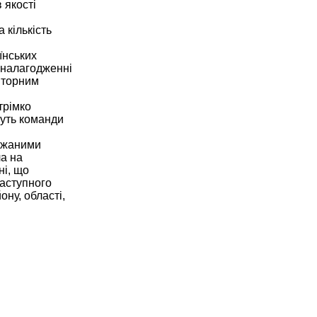
 якості
 кількість
їнських
і налагодженні
овторним
трімко
муть команди
бажаними
ла на
ні, що
наступного
ону, області,