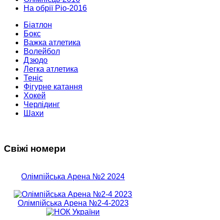
На обрії Ріо-2016
Біатлон
Бокс
Важка атлетика
Волейбол
Дзюдо
Легка атлетика
Теніс
Фігурне катання
Хокей
Черлідинг
Шахи
Свіжі номери
Олімпійська Арена №2 2024
Олімпійська Арена №2-4-2023