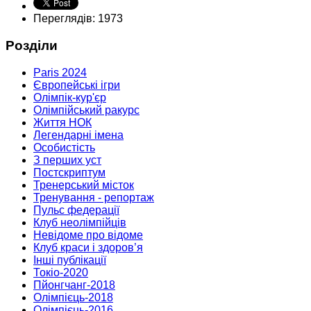
Переглядів: 1973
Розділи
Paris 2024
Європейські ігри
Олімпік-кур'єр
Олімпійський ракурс
Життя НОК
Легендарні імена
Особистість
З перших уст
Постскриптум
Тренерський місток
Тренування - репортаж
Пульс федерації
Клуб неолімпійців
Невідоме про відоме
Клуб краси і здоров’я
Інші публікації
Токіо-2020
Пйонгчанг-2018
Олімпієць-2018
Олімпієць-2016