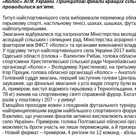
«Колос» АПК України. Принципові фінали кращих сіл
проводилися вп’яте.
Титул найспортивнішого села виборювали переможці обласни
гирьовому спорті, настільному тенісі, шахах, шашках, футза
найпопулярнішими.
Змагання відбувалися під патронатом Міністерства молоді 
асоціацій сільських і селищних рад, Міністерства аграрно
фактором між ВФСТ «Колос» та органами виконавчої влади
У підсумку титул найспортивнішого села України-2017 виб
Одеської області (голова – Валентин Рибак, голова обласно
спортсмени Хрестителівської сільської ради Чорнобаївськог
організації «Колос» – Володимир Христенков), на третьому
Ігор Процик, голова обласної організації «Колос» – Анатолі
Головний суддя змагань, перший заступник голови Централ
зауважив, що фінальні змагання з усіх видів спорту були 
А, приміром, виступ відомого гирьовика з Тернопільщини, 
78 кг) зчинив на спортивному святі справжній фурор. Бога
разів у поштовху і 207 – у ривку!
Емоційно проходив кожен з поєдинків футзального турніру
найпринциповішим видом найбільшого спортивного форум
Важливо, що учасники фіналів активно висловлюють власн
село України». Приміром, голова Полтавської обласної ор
можливість брати участь не лише переможцям, а й призер
- Новий формат – приміром, 4 регіони по 12 команд - збіль