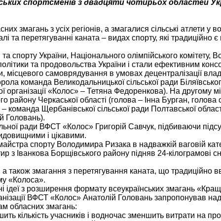
ьських спортсменів з двадцяти чотирьох областей Ук
х змагань з усіх регіонів, а змагалися сільські атлети у в
лі та перетягуванні каната – видах спорту, які традиційно є 
та спорту України, Національного олімпійського комітету, В
ї політики та продовольства України і стали ефективним кон
, місцевого самоврядування в умовах децентралізації влад
орола команда Великодальницької сільської ради Біляївсько
ї організації «Колос» – Тетяна Федоренкова). На другому мі
о району Черкаської області (голова – Інна Бурган, голова 
 – команда Щербанівської сільської ради Полтавської област
й Головань).
ьної ради ВФСТ «Колос» Григорій Савчук, підбиваючи підсу
видовищними і цікавими.
майстра спорту Володимира Ризака в надважкій ваговій кате
тир з Іванкова Борщівського району підняв 24-кілограмові с
, а також змагання з перетягування каната, що традиційно 
у «Колоса».
і ідеї з розширення формату всеукраїнських змагань «Кра
ганізації ВФСТ «Колос» Анатолій Головань запропонував на
ам обласних змагань:
шить кількість учасників і водночас зменшить витрати на про