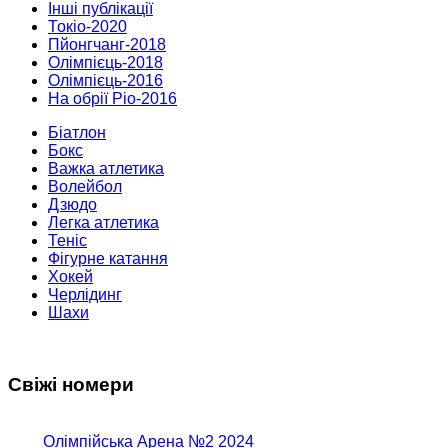
Інші публікації
Токіо-2020
Пйонгчанг-2018
Олімпієць-2018
Олімпієць-2016
На обрії Ріо-2016
Біатлон
Бокс
Важка атлетика
Волейбол
Дзюдо
Легка атлетика
Теніс
Фігурне катання
Хокей
Черлідинг
Шахи
Свіжі номери
Олімпійська Арена №2 2024