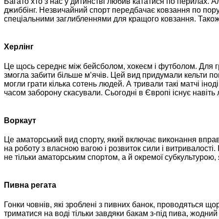
Багато хто з нас у дитинстві любив кататися по перилах. А
джиббінг. Незвичайний спорт передбачає ковзання по пору
спеціальними заглибленнями для кращого ковзання. Також
Херлінг
Це щось середнє між бейсболом, хокеєм і футболом. Для гр
змогла забити більше м’ячів. Цей вид придумали кельти пона
могли грати кілька сотень людей. А тривали такі матчі іноді 
часом заборону скасували. Сьогодні в Європі існує навіть лі
Воркаут
Це аматорський вид спорту, який включає виконання вправ
на роботу з власною вагою і розвиток сили і витривалості.
не тільки аматорським спортом, а й окремої субкультурою,
Пивна регата
Гонки човнів, які зроблені з пивних банок, проводяться щор
триматися на воді тільки завдяки бакам з-під пива, жодний