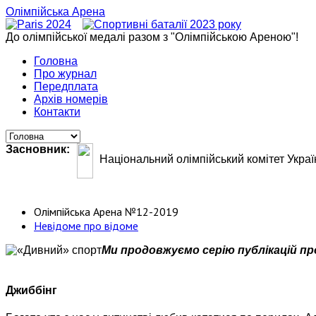
Олімпійська Арена
До олімпійської медалі разом з "Олімпійською Ареною"!
Головна
Про журнал
Передплата
Архів номерів
Контакти
Засновник:
Національний олімпійський комітет Украї
Олімпійська Арена №12-2019
Невідоме про відоме
Ми продовжуємо серію публікацій пр
Джиббінг