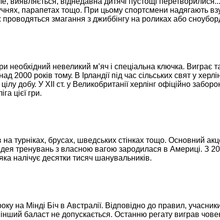
ле, виявляється, віднедавна дитячі пустощі перетворилися..
чнях, парапетах тощо. При цьому спортсмени надягають взу
 проводяться змагання з джиббінгу на роликах або сноубор
и необхідний невеликий м’яч і спеціальна ключка. Виграє т
д 2000 років тому. В Ірландії під час сільських свят у херл
цілу добу. У XII ст. у Великобританії херлінг офіційно заборо
га цієї гри.
 на турніках, брусах, шведських стінках тощо. Основний ак
 Ідея тренувань з власною вагою зародилася в Америці. З 20
 яка налічує десятки тисяч шанувальників.
оку на Мінді Біч в Австралії. Відповідно до правил, учасник
 інший баласт не допускається. Останню регату виграв човен