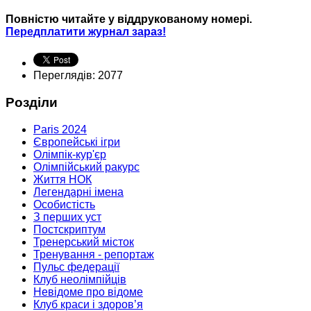
Повністю читайте у віддрукованому номері.
Передплатити журнал зараз!
Переглядів: 2077
Розділи
Paris 2024
Європейські ігри
Олімпік-кур'єр
Олімпійський ракурс
Життя НОК
Легендарні імена
Особистість
З перших уст
Постскриптум
Тренерський місток
Тренування - репортаж
Пульс федерації
Клуб неолімпійців
Невідоме про відоме
Клуб краси і здоров’я