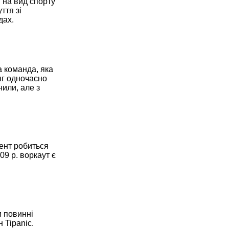
. на вид спорту
ття зі
дах.
а команда, яка
інг одночасно
нили, але з
цент робиться
09 р. воркаут є
и повинні
 Tipanic.