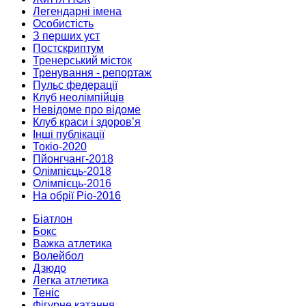
Легендарні імена
Особистість
З перших уст
Постскриптум
Тренерський місток
Тренування - репортаж
Пульс федерації
Клуб неолімпійців
Невідоме про відоме
Клуб краси і здоров’я
Інші публікації
Токіо-2020
Пйонгчанг-2018
Олімпієць-2018
Олімпієць-2016
На обрії Ріо-2016
Біатлон
Бокс
Важка атлетика
Волейбол
Дзюдо
Легка атлетика
Теніс
Фігурне катання