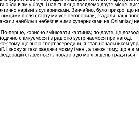
обличчям у бруд. І навіть якщо посядемо друге місце, висту
актично нарівні з суперниками. Звичайно, було прикро, що 
імцями після старту ми усе обговорили, згадали наші попер
важали найбільш небезпечними суперниками на Олімпіаді не
. По-перше, корисно змінювати картинку, по-друге, це дозво
одично спілкуємося і з радістю зустрічаємося при нагоді.
також тому, що знаю спорт зсередини, я став начальником уп
ї. І знову ж таки завдяки моєму імені, а також тому, що я в
федерацій ставляться з повагою до моїх рішень і радяться.