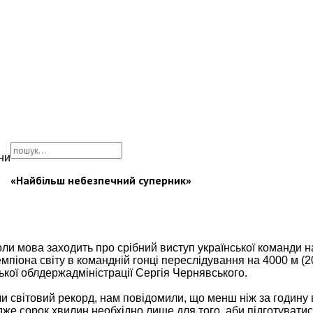
ни
«Найбільш небезпечний суперник»
ли мова заходить про срібний виступ української команди н
емпіона світу в командній гонці переслідування на 4000 м (20
ької облдержадміністрації Сергія Чернявського.
или світовий рекорд, нам повідомили, що менш ніж за годину 
же сорок хвилин необхідно лише для того, аби підготуватися