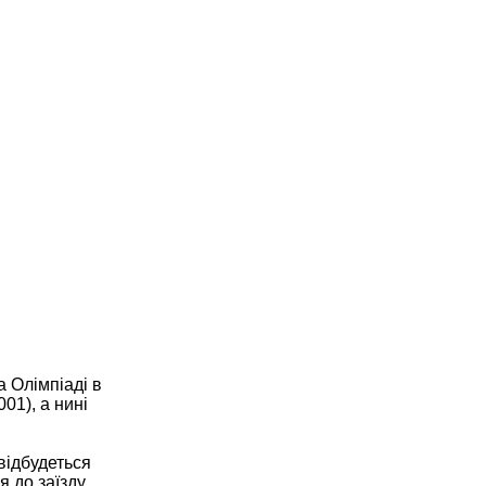
а Олімпіаді в
01), а нині
відбудеться
 до заїзду.