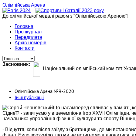
Олімпійська Арена
До олімпійської медалі разом з "Олімпійською Ареною"!
Головна
Про журнал
Передплата
Архів номерів
Контакти
Засновник:
Національний олімпійський комітет Украї
Олімпійська Арена №9-2020
Інші публікації
Що насамперед спливає у пам’яті, ко
Сіднеї? - запитуємо у віцечемпіона Ігор ХХVІІ Олімпіади, ч
начальника управління фізичної культури та спорту Вінниц
- Відчуття, коли після заїзду з британцями, де ми встанов
фінал. Було зрозуміло, що ми не встигнемо відновитися, ад