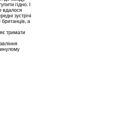
пити гідно. І
не вдалося
едні зустрічі
 британців, а
ляє тримати
равління
 минулому