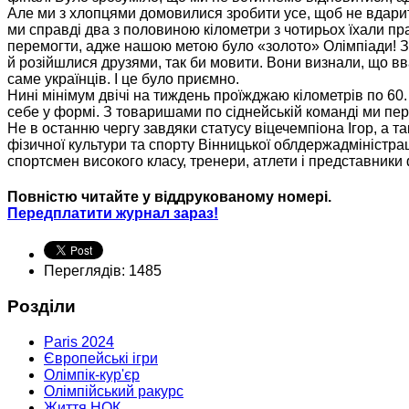
Але ми з хлопцями домовилися зробити усе, щоб не вдарити 
ми справді два з половиною кілометри з чотирьох їхали пр
перемогти, адже нашою метою було «золото» Олімпіади! З н
й розійшлися друзями, так би мовити. Вони визнали, що в
саме українців. І це було приємно.
Нині мінімум двічі на тиждень проїжджаю кілометрів по 60
себе у формі. З товаришами по сіднейській команді ми пері
Не в останню чергу завдяки статусу віцечемпіона Ігор, а 
фізичної культури та спорту Вінницької облдержадміністраці
спортсмен високого класу, тренери, атлети і представники 
Повністю читайте у віддрукованому номері.
Передплатити журнал зараз!
Переглядів: 1485
Розділи
Paris 2024
Європейські ігри
Олімпік-кур'єр
Олімпійський ракурс
Життя НОК