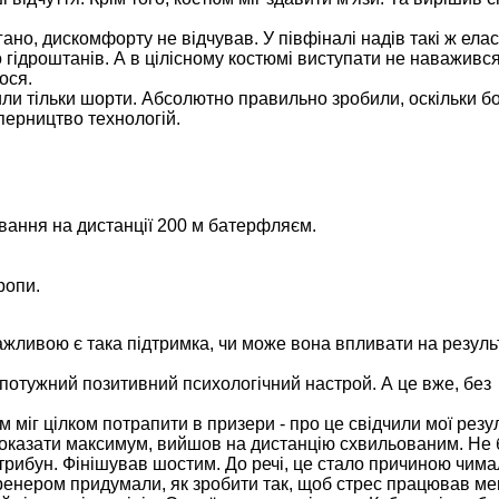
но, дискомфорту не відчував. У півфіналі надів такі ж елас
 гідроштанів. А в цілісному костюмі виступати не наваживс
ося.
ли тільки шорти. Абсолютно правильно зробили, оскільки б
перництво технологій.
авання на дистанції 200 м батерфляєм.
ропи.
жливою є така підтримка, чи може вона впливати на резуль
 потужний позитивний психологічний настрой. А це вже, без
м міг цілком потрапити в призери - про це свідчили мої резу
оказати максимум, вийшов на дистанцію схвильованим. Не б
 трибун. Фінішував шостим. До речі, це стало причиною чима
тренером придумали, як зробити так, щоб стрес працював мен