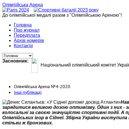
Олімпійська Арена
До олімпійської медалі разом з "Олімпійською Ареною"!
Головна
Про журнал
Передплата
Архів номерів
Контакти
Засновник:
Національний олімпійський комітет Украї
Олімпійська Арена №4-2020
Інші публікації
Нав
зарядитися великою дозою оптимізму. Один з них - з
колосальні за своєю значущістю спортивні події. А пр
Олімпійських ігор в Сіднеї. Збірна України виступила
стільки ж бронзових.