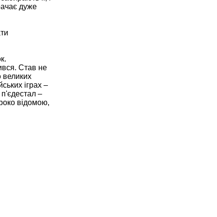
рачає дуже
ати
к.
ився. Став не
о великих
йських іграх –
 п'єдестал –
роко відомою,