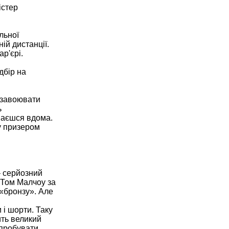
істер
льної
ій дистанції.
ар'єрі.
дбір на
и завоювати
ь
шаєшся вдома.
ну призером
– серйозний
 Том Малчоу за
 «бронзу». Але
 і шорти. Таку
ить великий
 спробувати