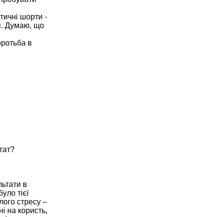
тичні шорти -
я. Думаю, що
оротьба в
тат?
льтати в
уло тієї
лого стресу –
і на користь,