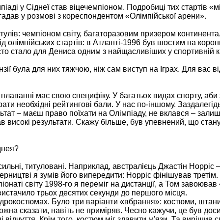
аді у Сіднеї став віцечемпіоном. Подробиці тих стартів «м
згадав у розмові з кореспондентом «Олімпійської арени».
тулів: чемпіоном світу, багаторазовим призером континента
д олімпійських стартів: в Атланті-1996 був шостим на коронн
 місто стало для Дениса одним з найщасливіших у спортивній к
зії була для них тяжчою, ніж сам виступ на Іграх. Для вас ві
в плаванні має свою специфіку. У багатьох видах спорту, аб
рати необхідні рейтингові бали. У нас по-іншому. Заздалегід
тат – маєш право поїхати на Олімпіаду, не вклався – зали
ував високі результати. Скажу більше, був упевнений, що ста
днея?
ильні, титуловані. Наприклад, австралієць Джастін Норріс 
ерництві я зумів його випередити: Норріс фінішував третім.
іонаті світу 1998-го я переміг на дистанції, а Том завоював
вистачило трьох десятих секунди до першого місця.
ідрокостюмах. Було три варіанти «вбрання»: костюми, штани
ожна сказати, навіть не приміряв. Чесно кажучи, це був дос
ші відчуття. Крім того, костюм міг здавити м'язи. Та вирішив