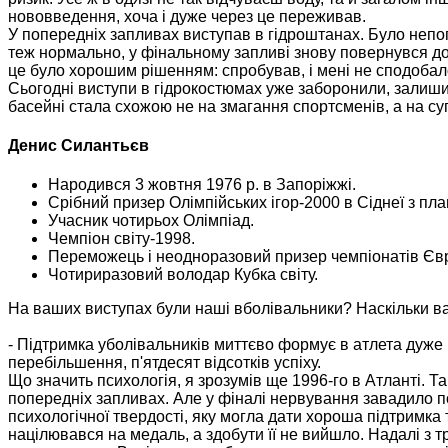
нововведення, хоча і дуже через це переживав.
У попередніх запливах виступав в гідроштанах. Було непога
теж нормально, у фінальному запливі знову повернувся до
це було хорошим рішенням: спробував, і мені не сподобал
Сьогодні виступи в гідрокостюмах уже заборонили, залиши
басейні стала схожою не на змагання спортсменів, а на су
Денис Силантьєв
Народився 3 жовтня 1976 р. в Запоріжжі.
Срібний призер Олімпійських ігор-2000 в Сіднеї з пл
Учасник чотирьох Олімпіад.
Чемпіон світу-1998.
Переможець і неодноразовий призер чемпіонатів Єв
Чотириразовий володар Кубка світу.
На ваших виступах були наші вболівальники? Наскільки ва
- Підтримка уболівальників миттєво формує в атлета дуже
перебільшення, п'ятдесят відсотків успіху.
Що значить психологія, я зрозумів ще 1996-го в Атланті. Та
попередніх запливах. Але у фіналі нервування завадило п
психологічної твердості, яку могла дати хороша підтримка
націлювався на медаль, а здобути її не вийшло. Надалі з 