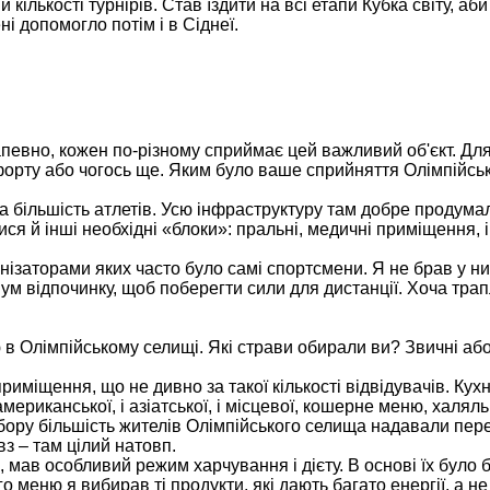
ількості турнірів. Став їздити на всі етапи Кубка світу, аби
і допомогло потім і в Сіднеї.
апевно, кожен по-різному сприймає цей важливий об'єкт. Для
форту або чогось ще. Яким було ваше сприйняття Олімпійсь
 більшість атлетів. Усю інфраструктуру там добре продумал
ся й інші необхідні «блоки»: пральні, медичні приміщення, і
ізаторами яких часто було самі спортсмени. Я не брав у них
мум відпочинку, щоб поберегти сили для дистанції. Хоча тра
ю в Олімпійському селищі. Які страви обирали ви? Звичні або
 приміщення, що не дивно за такої кількості відвідувачів. Ку
американської, і азіатської, і місцевої, кошерне меню, халяльн
ибору більшість жителів Олімпійського селища надавали пер
з – там цілий натовп.
 мав особливий режим харчування і дієту. В основі їх було
 меню я вибирав ті продукти, які дають багато енергії, а не 