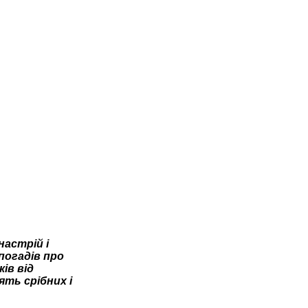
настрій і
погадів про
ів від
ять срібних і