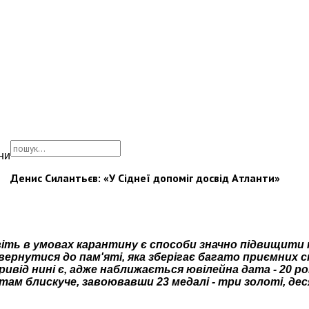
ни
Денис Силантьєв: «У Сіднеї допоміг досвід Атланти»
іть в умовах карантину є способи значно підвищити 
вернутися до пам'яті, яка зберігає багато приємних с
ивід нині є, адже наближається ювілейна дата - 20 рок
 там блискуче, завоювавши 23 медалі - три золоті, дес