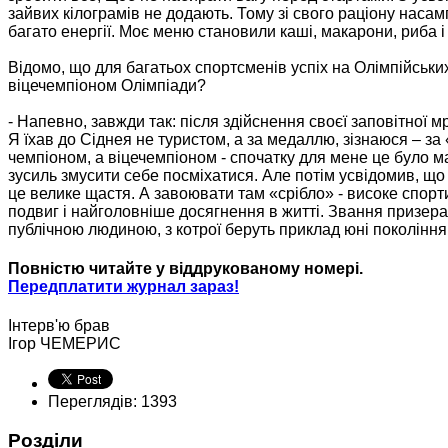
зайвих кілограмів не додають. Тому зі свого раціону наса
багато енергії. Моє меню становили каші, макарони, риба і
Відомо, що для багатьох спортсменів успіх на Олімпійських
віцечемпіоном Олімпіади?
- Напевно, завжди так: після здійснення своєї заповітної м
Я їхав до Сіднея не туристом, а за медаллю, зізнаюся – за
чемпіоном, а віцечемпіоном - спочатку для мене це було м
зусиль змусити себе посміхатися. Але потім усвідомив, що н
це велике щастя. А завоювати там «срібло» - високе спорти
подвиг і найголовніше досягнення в житті. Звання призера
публічною людиною, з котрої беруть приклад юні покоління
Повністю читайте у віддрукованому номері.
Передплатити журнал зараз!
Інтерв'ю брав
Ігор ЧЕМЕРИС
Переглядів: 1393
Розділи