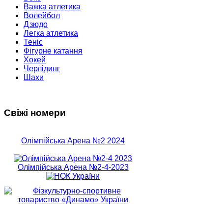
Важка атлетика
Волейбол
Дзюдо
Легка атлетика
Теніс
Фігурне катання
Хокей
Черлідинг
Шахи
Свіжі номери
Олімпійська Арена №2 2024
Олімпійська Арена №2-4-2023