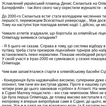
Уславлений український плавець Денис Силантьєв на Олімпі
Батерфляй» - так його свого часу охрестили журналісти - 
До 2000-го Силантьєв встиг стати володарем численних ти
першості, переможцем Всесвітньої універсіади... Мав досві
Тому на наступні Ігри покладав великі надії. І, дійсно, це
Чимало атлетів згадували, що боротьба за олімпійські ліцен
Олімпіаду виявився складним?
- Я б цього не сказав. Справа в тому, що система відбору 
путівку, треба стати призером ліцензійних турнірів або наб
встановлюють певні нормативи. Показав необхідний резуль
У своїй участі в Іграх-2000 не сумнівався: у сезоні показ
Олімпіади.
Чим вам запам'яталися старти в олімпійському басейні Сі
- Конкуренція була надзвичайно високою, суперники дуже с
опонент, тим паче він виступав удома. Проте в нашому суп
чотири роки до цього завоював «срібло» в Атланті. На чемп
в Сіднеї Малчоу пощастило – він став чемпіоном. Мені не 
Це була перша Олімпіада, де плавці масово виступали в г
екіпіровку я вперше випробував саме в Сіднеї, до цього, м
ризик. Усе ж в одязі не так відчуваєш воду, та й загалом ін