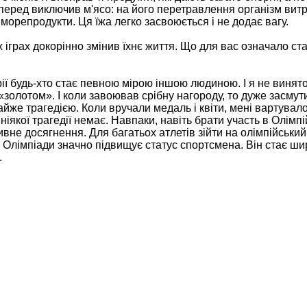
мперед виключив м'ясо: на його перетравлення організм вит
 морепродукти. Ця їжа легко засвоюється і не додає вагу.
 іграх докорінно змінив їхнє життя. Що для вас означало ст
рії будь-хто стає певною мірою іншою людиною. І я не винято
 «золотом». І коли завоював срібну нагороду, то дуже засмут
айже трагедією. Коли вручали медаль і квіти, мені вартувал
іякої трагедії немає. Навпаки, навіть брати участь в Олімпі
вне досягнення. Для багатьох атлетів зійти на олімпійський
 Олімпіади значно підвищує статус спортсмена. Він стає ши
.