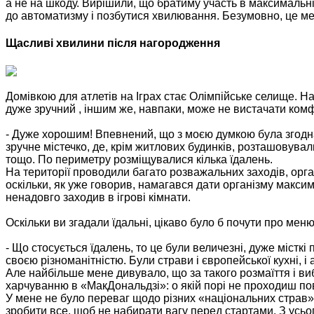
а не на шкоду. Вирішили, що братиму участь в максимальній к
до автоматизму і позбутися хвилювання. Безумовно, це мен
Щасливі хвилини після нагородження
Домівкою для атлетів на Іграх стає Олімпійське селище. Н
дуже зручний , іншим же, навпаки, може не вистачати ком
- Дуже хорошим! Впевнений, що з моєю думкою була згодна
зручне містечко, де, крім житлових будинків, розташовували
тощо. По периметру розміщувалися кілька їдалень.
На території проводили багато розважальних заходів, орган
оскільки, як уже говорив, намагався дати організму макси
ненадовго заходив в ігрові кімнати.
Оскільки ви згадали їдальні, цікаво було б почути про мен
- Що стосується їдалень, то це були величезні, дуже місткі
своєю різноманітністю. Були страви і європейської кухні, і 
Але найбільше мене дивувало, що за такого розмаїття і в
харчуванню в «МакДональдзі»: о якій порі не проходиш пов
У мене не було переваг щодо різних «національних страв»,
зробити все, щоб не набирати вагу перед стартами. З усього