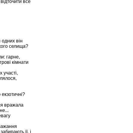
 відточити все
 одних він
кого селища?
и: гарне,
грові кімнати
 участі,
плялося,
 екзотичні?
хня вражала
е...
евагу
 бажання
забирають її, і