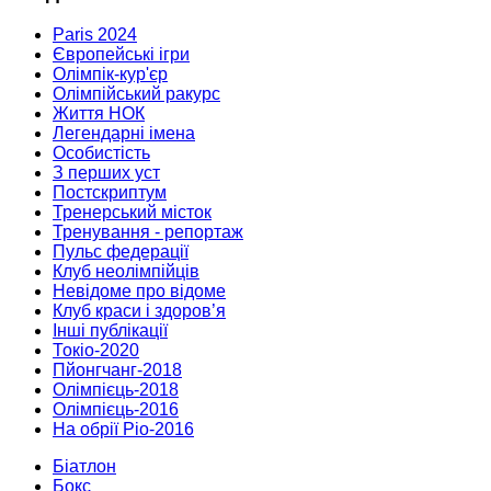
Paris 2024
Європейські ігри
Олімпік-кур'єр
Олімпійський ракурс
Життя НОК
Легендарні імена
Особистість
З перших уст
Постскриптум
Тренерський місток
Тренування - репортаж
Пульс федерації
Клуб неолімпійців
Невідоме про відоме
Клуб краси і здоров’я
Інші публікації
Токіо-2020
Пйонгчанг-2018
Олімпієць-2018
Олімпієць-2016
На обрії Ріо-2016
Біатлон
Бокс