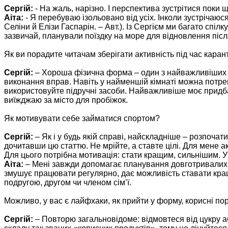
Сергій:
- На жаль, нарізно. І перспектива зустрітися поки 
Аіта:
- Я перебуваю ізольовано від усіх. Інколи зустрічаюся
Селіни й Елізи Гаспарін. – Авт.). Із Сергієм ми багато спі
зазвичай, планували поїздку на море для відновлення піс
Як ви порадите читачам зберігати активність під час каран
Сергій:
– Хороша фізична форма – один з найважливіших к
виконання вправ. Навіть у найменшій кімнаті можна потре
використовуйте підручні засоби. Найважливіше моє придбан
виїжджаю за місто для пробіжок.
Як мотивувати себе займатися спортом?
Сергій:
– Як і у будь якій справі, найскладніше – розпочат
дочитавши цю статтю. Не мрійте, а ставте цілі. Для мене а
Для цього потрібна мотивація: стати кращим, сильнішим. У
Аіта:
– Мені завжди допомагає планування довготривалих ц
змушує працювати регулярно, дає можливість ставати кра
подругою, другом чи членом сім’ї.
Можливо, у вас є лайфхаки, як прийти у форму, корисні п
Сергій:
– Повторю загальновідоме: відмовтеся від цукру а