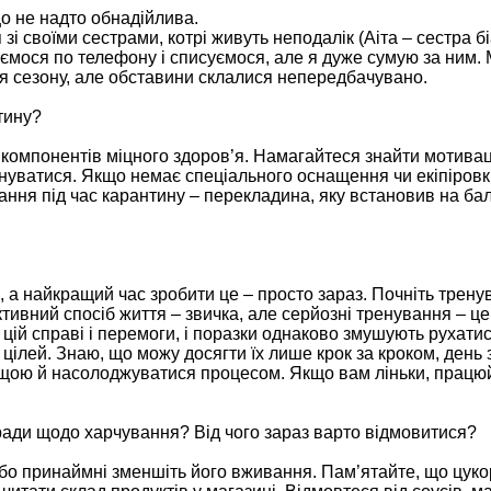
що не надто обнадійлива.
 зі своїми сестрами, котрі живуть неподалік (Аіта – сестра б
лкуємося по телефону і списуємося, але я дуже сумую за ним. 
ля сезону, але обставини склалися непередбачувано.
тину?
омпонентів міцного здоров’я. Намагайтеся знайти мотиваці
нуватися. Якщо немає спеціального оснащення чи екіпіровк
ня під час карантину – перекладина, яку встановив на балк
и, а найкращий час зробити це – просто зараз. Почніть трену
ктивний спосіб життя – звичка, але серйозні тренування – це
 цій справі і перемоги, і поразки однаково змушують рухати
ілей. Знаю, що можу досягти їх лише крок за кроком, день 
щою й насолоджуватися процесом. Якщо вам ліньки, працюй
оради щодо харчування? Від чого зараз варто відмовитися?
бо принаймні зменшіть його вживання. Пам’ятайте, що цуко