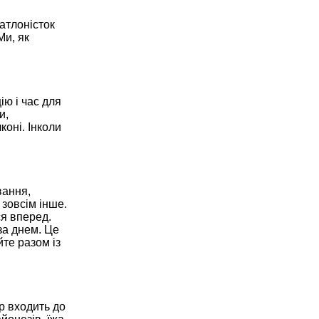
іатлоністок
Ми, як
ю і час для
и,
оні. Інколи
вання,
 зовсім інше.
ся вперед.
за днем. Це
те разом із
р входить до