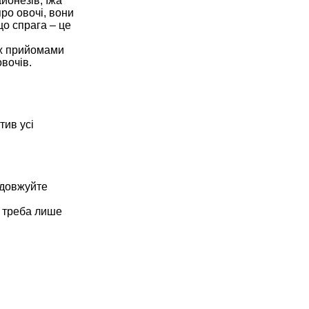
йонезів, їжа
ро овочі, вони
що спрага – це
іж прийомами
овочів.
тив усі
одовжуйте
, треба лише