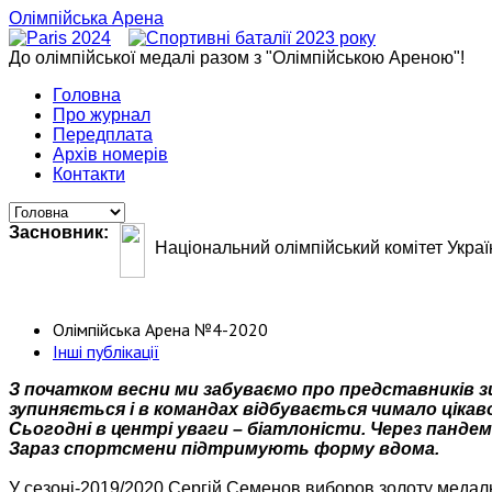
Олімпійська Арена
До олімпійської медалі разом з "Олімпійською Ареною"!
Головна
Про журнал
Передплата
Архів номерів
Контакти
Засновник:
Національний олімпійський комітет Украї
Олімпійська Арена №4-2020
Інші публікації
З початком весни ми забуваємо про представників зи
зупиняється і в командах відбувається чимало цікав
Сьогодні в центрі уваги – біатлоністи. Через панде
Зараз спортсмени підтримують форму вдома.
У сезоні-2019/2020 Сергій Семенов виборов золоту медаль е