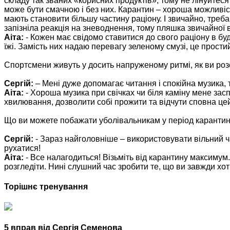
складу так званих «корисних продуктів», тому не лінуйтеся 
може бути смачною і без них. Карантин – хороша можливіс
мають становити більшу частину раціону. І звичайно, треба
запізніла реакція на зневоднення, тому пляшка звичайної 
Аіта:
- Кожен має свідомо ставитися до свого раціону в бу
їжі. Замість них надаю перевагу зеленому смузі, це прости
Спортсмени живуть у досить напруженому ритмі, як ви ро
Сергій:
– Мені дуже допомагає читання і спокійна музика,
Аіта:
- Хороша музика при свічках чи біля каміну мене зас
хвилювання, дозволити собі прожити та відчути сповна це
Що ви можете побажати уболівальникам у період каранти
Сергій:
- Зараз найголовніше – використовувати вільний ч
рухатися!
Аіта:
- Все налагодиться! Візьміть від карантину максимум.
розгледіти. Нині слушний час зробити те, що ви завжди хоті
Торішнє тренування
5 вправ від Сергія Семенова