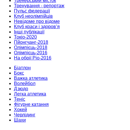
Тренерський місток
Тренування - репортаж
Пульс федерації
Клуб неолімпійців
Невідоме про відоме
Клуб краси і здоров’я
Інші публікації
Токіо-2020
Пйонгчанг-2018
Олімпієць-2018
Олімпієць-2016
На обрії Ріо-2016
Біатлон
Бокс
Важка атлетика
Волейбол
Дзюдо
Легка атлетика
Теніс
Фігурне катання
Хокей
Черлідинг
Шахи