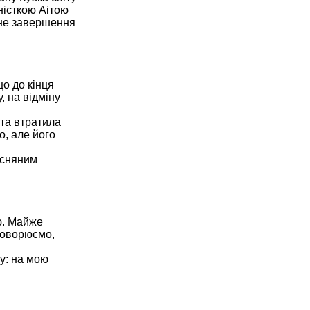
ністкою Аітою
ане завершення
що до кінця
, на відміну
 та втратила
о, але його
есняним
єю. Майже
бговорюємо,
у: на мою