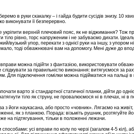
еремо в руки скакалку – і гайда будити сусідів знизу. 10 хви
ко виконувати її безперервно.
укріпити верхній плечовий пояс, як не віджимання? Тож 
 тіло рівно, торс напруженим і не забуваємо дихати. Ідеал
ий/вузький упор, перекати з однієї руки на іншу, з упором ніг 
мало, тоді обважнювачі вам на допомогу. Мені дуже до впод
єї вправи можна підійти з фантазією, використовувати обваж
те слідкувати за правильністю виконання: витягуємося за рах
им. Для підключення гомілки можна підійматися на пальці в
очати варто зі стандартної статичної планки, дійти до одніє
тягнути тіло як струну, не провалюємося ні в плечах, ні в п
 з йоги наукасана, або просто «човник». Лягаємо на живіт,
енні, як з планкою. Порада: візьміть рушник, розтягуйте йог
оже на підтягування, тільки в положенні лежачи.
пособами: усі вправи по колу по черзі (загалом 4-5 кіл), а