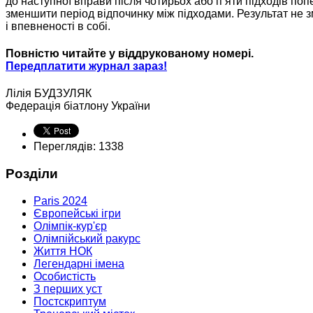
до наступної вправи після чотирьох або п’яти підходів по
зменшити період відпочинку між підходами. Результат не з
і впевненості в собі.
Повністю читайте у віддрукованому номері.
Передплатити журнал зараз!
Лілія БУДЗУЛЯК
Федерація біатлону України
Переглядів: 1338
Розділи
Paris 2024
Європейські ігри
Олімпік-кур'єр
Олімпійський ракурс
Життя НОК
Легендарні імена
Особистість
З перших уст
Постскриптум