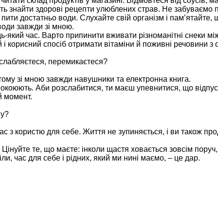
читати склад продуктів у магазині. Відмовтеся від соусів, ма
ть знайти здорові рецепти улюблених страв. Не забуваємо п
 пити достатньо води. Слухайте свій організм і пам’ятайте, 
води завжди зі мною.
дь-який час. Варто припинити вживати різноманітні снеки м
й і корисний спосіб отримати вітаміни й поживні речовини з 
зслабляєтеся, перемикаєтеся?
 тому зі мною завжди навушники та електронна книга.
покоюють. Аби розслабитися, ти маєш упевнитися, що відпус
й момент.
ну?
ас з користю для себе. Життя не зупиняється, і ви також пр
 Цінуйте те, що маєте: інколи щастя ховається зовсім поруч
ли, час для себе і рідних, який ми нині маємо, – це дар.