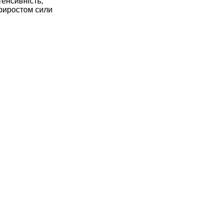
тенсивність,
приростом сили