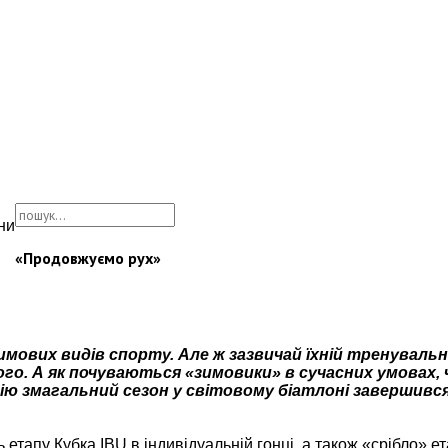
ни
«Продовжуємо рух»
мових видів спорту. Але ж зазвичай їхній тренувальн
ого. А як почуваються «зимовики» в сучасних умовах,
мію змагальний сезон у світовому біатлоні завершивс
тапу Кубка IBU в індивідуальній гонці, а також «срібло» ет