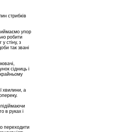
лин стрибків
приймаємо упор
ьно робити
у стіну, з
оби так звані
нювачі,
унок сідниць і
 крайньому
ї хвилини, а
опереку.
 підіймаючи
о в руках і
бо переходити