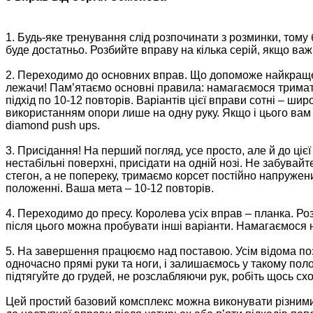
1. Будь-яке тренування слід розпочинати з розминки, тому б
буде достатньо. Розбийте вправу на кілька серій, якщо важ
2. Переходимо до основних вправ. Що допоможе найкраще 
лежачи! Пам’ятаємо основні правила: намагаємося тримати
підхід по 10-12 повторів. Варіантів цієї вправи сотні – широк
використанням опори лише на одну руку. Якщо і цього вам 
diamond push ups.
3. Присідання! На перший погляд, усе просто, але й до ці
нестабільні поверхні, присідати на одній нозі. Не забувай
стегон, а не попереку, тримаємо корсет постійно напружен
положенні. Ваша мета – 10-12 повторів.
4. Переходимо до пресу. Королева усіх вправ – планка. Розп
після цього можна пробувати інші варіанти. Намагаємося на
5. На завершення працюємо над поставою. Усім відома поза
одночасно прямі руки та ноги, і залишаємось у такому полож
підтягуйте до грудей, не розслабляючи рук, робіть щось сх
Цей простий базовий комcплекс можна виконувати різними с