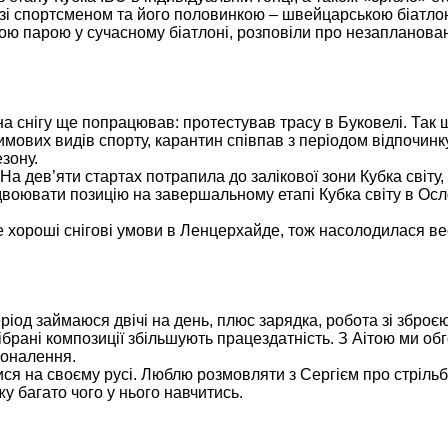
я зі спортсменом та його половинкою – швейцарською біатло
ішою парою у сучасному біатлоні, розповіли про незапланов
на снігу ще попрацював: протестував трасу в Буковелі. Так 
имових видів спорту, карантин співпав з періодом відпочинку
езону.
а дев’яти стартах потрапила до залікової зони Кубка світу,
ідвоювати позицію на завершальному етапі Кубка світу в Осл
е хороші снігові умови в Ленцерхайде, тож насолодилася в
еріод займаюся двічі на день, плюс зарядка, робота зі збро
ібрані композиції збільшують працездатність. З Аітою ми о
коналення.
ся на своєму русі. Люблю розмовляти з Сергієм про стрільб
жу багато чого у нього навчитись.