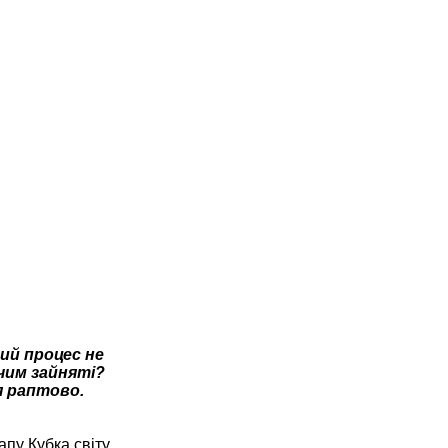
ий процес не
 чим зайняті?
я раптово.
апу Кубка світу