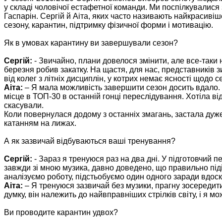
у складі чоловічої естафетної команди. Ми поспілкувалис
Гаспарін. Сергій й Аіта, яких часто називають найкрасив
сезону, карантин, підтримку фізичної форми і мотивацію.
Як в умовах карантину ви завершували сезон?
Сергій:
- Звичайно, плани довелося змінити, але все-таки 
березня робив закатку. На щастя, для нас, представників з
від колег з літніх дисциплін, у котрих немає ясності щодо с
Аіта:
– Я мала можливість завершити сезон досить вдало. Н
місце в ТОП-30 в останній гонці переслідування. Хотіла в
скасували.
Коли повернулася додому з останніх змагань, застала дуж
катанням на лижах.
А як зазвичай відбуваються ваші тренування?
Сергій:
- Зараз я тренуюся раз на два дні. У підготовчий п
завжди зі мною музика, давно доведено, що правильно під
аналізуємо роботу, підстьобуємо один одного заради вдос
Аіта:
– Я тренуюся зазвичай без музики, прагну зосередити
думку, він належить до найвправніших стрілків світу, і я мо
Ви проводите карантин удвох?