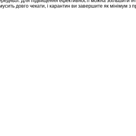
передньої. Для підвищення ефективності можна збільшити ін
мусить довго чекати, і карантин ви завершите як мінімум з 