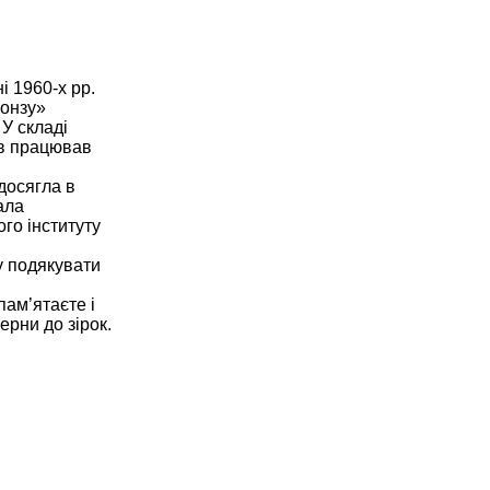
і 1960-х рр.
ронзу»
 У складі
ів працював
досягла в
ала
ого інституту
у подякувати
пам’ятаєте і
ерни до зірок.