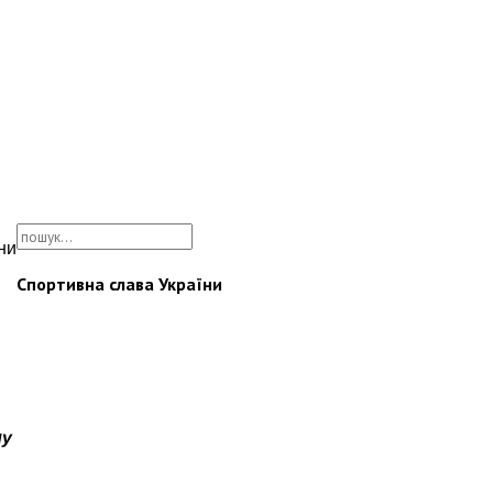
ни
Спортивна слава України
лу