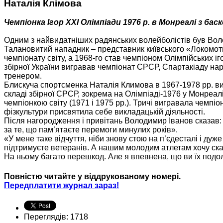
Наталія Клімова
Чемпіонка Ігор ХХІ Олімпіади 1976 р. в Монреалі з ба
Одним з найвидатніших радянських волейболістів був Волод
Талановитий нападник – представник київського «Локомоти
чемпіонату світу, а 1968-го став чемпіоном Олімпійських іго
збірної України вигравав чемпіонат СРСР, Спартакіаду нар
тренером.
Блискуча спортсменка Наталія Климова в 1967-1978 рр. вис
складі збірної СРСР, зокрема на Олімпіаді-1976 у Монреал
чемпіонкою світу (1971 і 1975 рр.). Тричі вигравала чемпіо
фізкультури присвятила себе викладацькій діяльності.
Після нагородження і привітань Володимир Іванов сказав: «
за те, що пам’ятаєте перемоги минулих років».
«У мене таке відчуття, ніби знову стою на п’єдесталі і ду
підтримуєте ветеранів. А нашим молодим атлетам хочу сказ
На ньому багато перешкод. Але я впевнена, що ви їх подо
Повністю читайте у віддрукованому номері.
Передплатити журнал зараз!
Переглядів: 1718