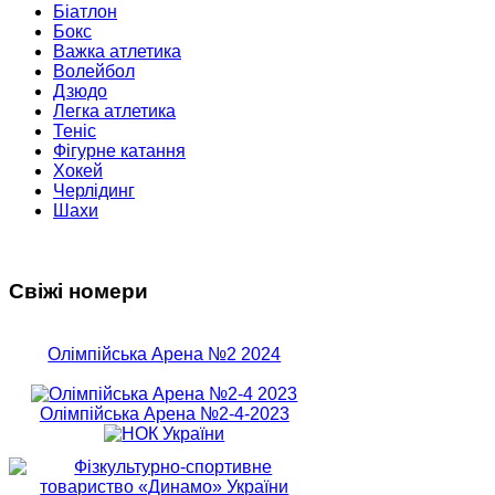
Біатлон
Бокс
Важка атлетика
Волейбол
Дзюдо
Легка атлетика
Теніс
Фігурне катання
Хокей
Черлідинг
Шахи
Свіжі номери
Олімпійська Арена №2 2024
Олімпійська Арена №2-4-2023