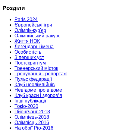
Розділи
Paris 2024
Європейські ігри
Олімпік-кур'єр
Олімпійський ракурс
Життя НОК
Легендарні імена
Особистість
З перших уст
Постскриптум
Тренерський місток
Тренування - репортаж
Пульс федерації
Клуб неолімпійців
Невідоме про відоме
Клуб краси і здоров’я
Інші публікації
Токіо-2020
Пйонгчанг-2018
Олімпієць-2018
Олімпієць-2016
На обрії Ріо-2016