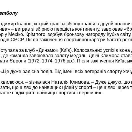
скетболу
имир Іванов, котрий грав за збірну країни в другій половин
ва» – виграв зі збірною першість континенту, завоював «б
р у Мехіко. Крім того, здобув бронзову нагороду Кубка світу.
одів СРСР. Після закінчення спортивної кар’єри багато рок
тупала за клуб «Динамо» (Київ). Колосальних успіхів вона 
і, де команда завоювала золоту медаль. Двічі Климова став
нати Європи (1972, 1974, 1976 рр.). Після закінчення Київськ
Це дуже радісна подія. Від імені всіх ветеранів спорту хоч
же хвилююся, – зізналася Наталія Климова. – Дуже дякую, що 
ати, що шлях до найвищих цілей у спорті – це шлях через т
лаєте і підкорите найвищі спортивні вершини».