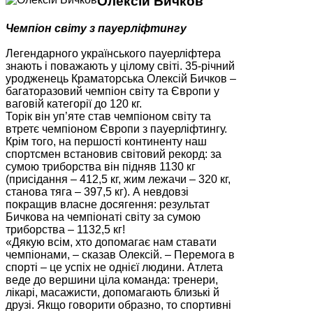
Олексій Бичков
Чемпіон світу з пауерліфтингу
Легендарного українського пауерліфтера
знають і поважають у цілому світі. 35-річний
уродженець Краматорська Олексій Бичков –
багаторазовий чемпіон світу та Європи у
ваговій категорії до 120 кг.
Торік він уп’яте став чемпіоном світу та
втретє чемпіоном Європи з пауерліфтингу.
Крім того, на першості континенту наш
спортсмен встановив світовий рекорд: за
сумою триборства він підняв 1130 кг
(присідання – 412,5 кг, жим лежачи – 320 кг,
станова тяга – 397,5 кг). А невдовзі
покращив власне досягення: результат
Бичкова на чемпіонаті світу за сумою
триборства – 1132,5 кг!
«Дякую всім, хто допомагає нам ставати
чемпіонами, – сказав Олексій. – Перемога в
спорті – це успіх не однієї людини. Атлета
веде до вершини ціла команда: тренери,
лікарі, масажисти, допомагають близькі й
друзі. Якщо говорити образно, то спортивні