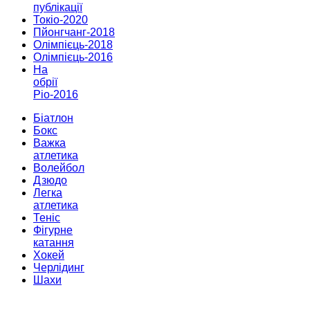
публікації
Токіо-2020
Пйонгчанг-2018
Олімпієць-2018
Олімпієць-2016
На
обрії
Ріо-2016
Біатлон
Бокс
Важка
атлетика
Волейбол
Дзюдо
Легка
атлетика
Теніс
Фігурне
катання
Хокей
Черлідинг
Шахи