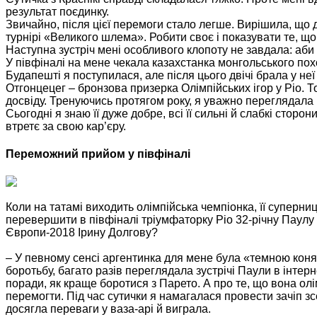
результат поєдинку.
Звичайно, після цієї перемоги стало легше. Вирішила, що 
турнірі «Великого шлема». Робити своє і показувати те, що 
Наступна зустріч мені особливого клопоту не завдала: аби
У півфіналі на мене чекала казахстанка монгольського пох
Будапешті я поступилася, але після цього двічі брала у не
Отгонцецег – бронзова призерка Олімпійських ігор у Ріо. 
досвіду. Тренуючись протягом року, я уважно переглядала в
Сьогодні я знаю її дуже добре, всі її сильні й слабкі сторо
втретє за свою кар’єру.
Переможний прийом у півфіналі
Коли на татамі виходить олімпійська чемпіонка, її суперн
перевершити в півфіналі тріумфаторку Ріо 32-річну Паулу
Європи-2018 Ірину Долгову?
– У певному сенсі аргентинка для мене була «темною коняч
боротьбу, багато разів переглядала зустрічі Паули в інтерн
поради, як краще боротися з Парето. А про те, що вона олі
перемогти. Під час сутички я намагалася провести зачіп з
досягла переваги у ваза-арі й виграла.