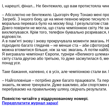
І, нарешті, фінал... Не бентежило, що вам протистояла чин
– Абсолютно не бентежило. Цьогоріч Фуну Тонако мені прог
Загребі. З іншого боку, це на мене певною мірою тиснуло п
моральна перевага було на моєму боці. І результатом став
Довго повірити не могла, що стала чемпіонкою світу. Не за
вихлюпувався. Крім того, телефон буквально розривався, ба
відповісти.
А в пам’яті знову і знову прокручувала моменти змагань. 
підходило багато глядачів – не менше ста – аби сфотограф
можна втомитися більше, ніж за час змагань. А потім найбі
Я вигравала чемпіонат Європи, турніри «Великого шлема». 
світу стала другою або третьою, то дуже засмутилася б, ме
понад усе.
Таке бажання, напевно, є в усіх, але чемпіонкою стали ви
– Найголовніше – потрібно дуже багато працювати. Та пере
знають, як мене тренувати. Дуже важливо, аби спортсмен ц
перебуваємо на правильному шляху, свідчать результати.
Повністю читайте у віддрукованому номері.
Передплатити журнал зараз!