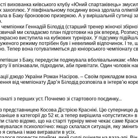
сті вихованка київського клубу «Юний спартаківець» змуси
ух захоплює. У півфінальному поєдинку вона здолала олімпі
ла в Баку бронзовою призеркою. А у вирішальній сутичці з
.
чемпіонки Геннадій Білодід (старший тренер жіночої збірної
звичай ми складаємо план підготовки на рік вперед. Розпису
рекрасно виступила на кубкових турнірах. У підсумку підійшл
руженого режиму потрібен був і невеликий відпочинок. І те,
. Тепер вона готуватиметься до юніорського чемпіонату сві
летівши з Баку, передусім подякувала вболівальникам: «Ме
у її впізнавали, підходили, аби привітати. Один чоловік на
рації дзюдо України Роман Насіров. – Своїм прикладом вона
ження від чемпіонату Дар’я Білодід розповіла в інтерв’ю ко
наті з перших уст. Почнемо зі стартового поєдинку...
з представницею Косова Дістрією Краснікі. Цю суперницю д
іше в категорії до 52 кг, а тепер вирішила «опуститися» в
и стало відомо, що на старті турніру мене чекає саме Красні
овувалася психологічно: якщо склалася ситуація, яку зміни
 я сильна і маю вигравати в усіх.
далося провести прийом, який судді оцінили на ваза-арі. Він