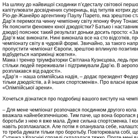
На шляху до найвищої сходинки п’єдесталу світової першо
капітулювати досвідчених суперниць, від титулів котрих д
Ріо-де-Жанейро аргентинку Паулу Парето, яка зрештою ста
Дар’я перемогла чинну чемпіонку світу японку Фуну Тонако
Як пояснити феномен юної дзюдоїстки? Батько і наставник 
дзюдо) пояснює такий результат доньки досить просто: «За
Дар’я має виконати. Нині виконала все на сто відсотків, п
чемпіонату світу в чудовій формі. Звичайно, за такого нап
пропустити чемпіонат Європи, зрештою вплинуло позитивно
відбудеться наприкінці жовтня».
Мама і тренер тріумфаторки Світлана Кузнєцова, ледь при
стільки людей переживали і підтримували Дар’ю. В аеропорт
розплакався від радості».
«Дар’я – наша олімпійська надія, – додає президент Феде
тільки дзюдоїстів, а й інших спортсменів». Про власні вра
«Олімпійської арени».
Хочеться дізнатися про подробиці вашого виступу на чемпіо
– Для мене чемпіонат розпочався поєдинком другого кола 
вважала найнебезпечнішою. Тим паче, що вона боролася ран
боротьби з нею я вже мала. Дуже сильна спортсменка. І кол
навіть розплакалася. Але потім я опанувала себе, налашт
то треба думати тільки про боротьбу. Повторювала собі, що
Сутичка з Краснікі справді складалася тяжко. Проте мені в