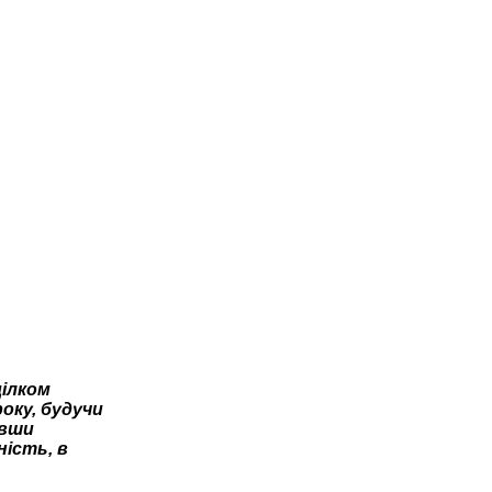
цілком
року, будучи
авши
ність, в