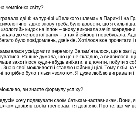
на чемпіонка світу?
равала двічі: на турнірі «Великого шлема» в Парижі і на Гр
сихологічно, адже знову треба було довести, що я сильніша.
 «золотий» кидок на іппон – знову виконала зачіп зсередини
синала до четвертої ранку – в такій ейфорії перебувала. Ад
гато було повідомлень, дзвінків. Хотілося все прочитати і 
Намагалася усвідомити перемогу. Запам’яталося, що в залі 
уватися. Раніше думала, що це не складно, а виявилося, що
льше захотілося куди-небудь виїхати, відпочити, побути з с
Знаю свої можливості і ставлю найвищі цілі. Тому якби на 
ні потрібно було тільки «золото». Я дуже люблю вигравати і
. Можливо, ви знаєте формулу успіху?
дусім хочу подякувати своїм батькам-наставникам. Вони, як
ілком довіряв своїм тренерам, і я довіряю. Про те, що ми в