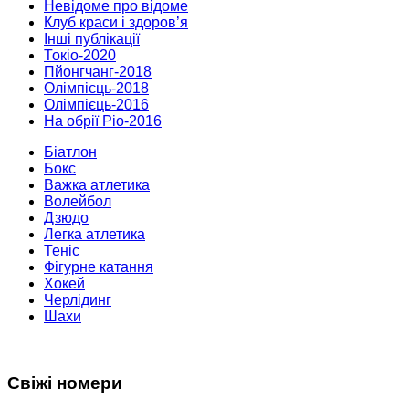
Невідоме про відоме
Клуб краси і здоров’я
Інші публікації
Токіо-2020
Пйонгчанг-2018
Олімпієць-2018
Олімпієць-2016
На обрії Ріо-2016
Біатлон
Бокс
Важка атлетика
Волейбол
Дзюдо
Легка атлетика
Теніс
Фігурне катання
Хокей
Черлідинг
Шахи
Свіжі номери