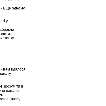
ю на ще одному
сті у
забракло
равити.
захстанку
Як вам вдалося
іонату
 зрозуміти її
вони давали
ета –
краще: знову