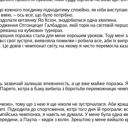
до кожного поєдинку підходитиму спокійно, як ніби виступа
вмію, – ось все, що було потрібно.
 здолати китаянку Яо Ксіон, знадобилася одна хвилина.
одження Отгонцецег Галбадрах, якій торік на світовій першо
ї реванш на кубкових турнірах.
Торішня поразка стала для мене хорошим уроком. Тоді мені 
сі свої зустрічі, виявляла помилки і робила все, аби їх вип
ни. Це довів і чемпіонат світу, на якому я чисто перемогла ка
иць зазвичай залишає впевненість, а це вже майже поразка. 
 Парето, котра в Баку вибила з боротьби переможницю чемп
кою», тому що з нею я ще ніколи не зустрічалася. Аби краще
еті. Підходила до спортсменок, котрі того дня їй програли: 
мпійська чемпіонка, я навіть не думала. У мене була одна м
середини, а Паула – кидок з колін. Зрештою у мене вийшло 