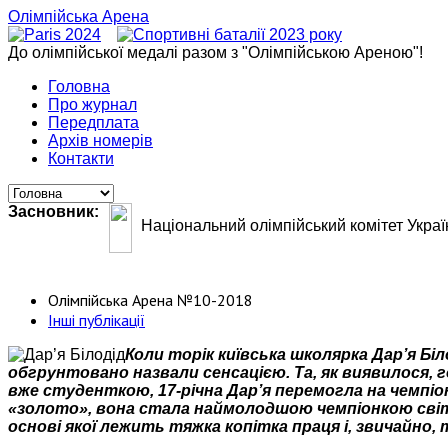
Олімпійська Арена
До олімпійської медалі разом з "Олімпійською Ареною"!
Головна
Про журнал
Передплата
Архів номерів
Контакти
Засновник:
Національний олімпійський комітет Украї
Олімпійська Арена №10-2018
Інші публікації
Коли торік київська школярка Дар’я Бі
обгрунтовано назвали сенсацією. Та, як виявилося, г
вже студенткою, 17-річна Дар’я перемогла на чемпіон
«золото», вона стала наймолодшою чемпіонкою світу в
основі якої лежить тяжка копітка праця і, звичайно,