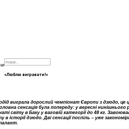
ни
«Люблю вигравати!»
лодід виграла дорослий чемпіонат Європи з дзюдо, це 
оловна сенсація була попереду: у вересні нинішнього 
аті світу в Баку у ваговій категорії до 48 кг. Завоюв
 історії дзюдо. Дві сенсації поспіль – уже закономір
 талант.