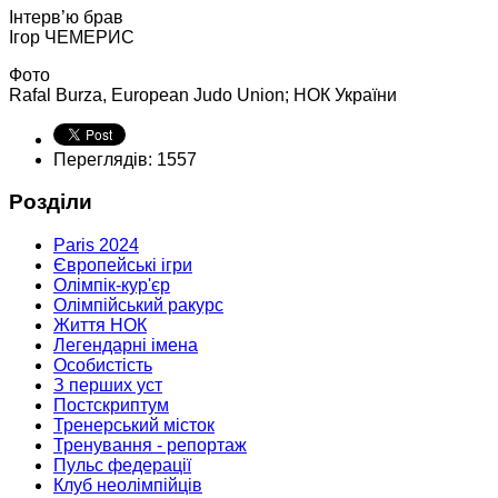
Інтерв’ю брав
Ігор ЧЕМЕРИС
Фото
Rafal Burza, European Judo Union; НОК України
Переглядів: 1557
Розділи
Paris 2024
Європейські ігри
Олімпік-кур'єр
Олімпійський ракурс
Життя НОК
Легендарні імена
Особистість
З перших уст
Постскриптум
Тренерський місток
Тренування - репортаж
Пульс федерації
Клуб неолімпійців