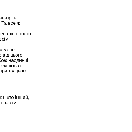
ан-прі в
 Та все ж
.
реналін просто
всім
до мене
 від цього
обою наодинці.
чемпіонаті
 прагну цього
 ніхто інший,
сі разом