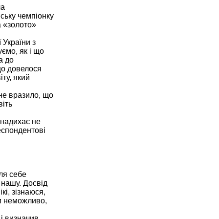
ла
йську чемпіонку
а «золото»
 України з
ємо, як і що
а до
 що довелося
ту, який
не вразило, що
віть
 надихає не
респондентові
ля себе
 нашу. Досвід
кі, зізнаюся,
ти неможливо,
 і визначив