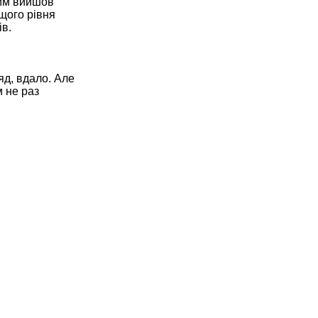
шим вийшов
щого рівня
ів.
яд, вдало. Але
м не раз