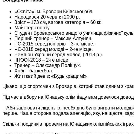
«Освіта», м. Бровари Київської обл.
Народився 20 червня 2000 р.
Зріст – 173 см, вагова категорія – 60 кг.
Майстер спорту.
Студент Броварського вищого училища фізичної культу
Перший тренер – Максим Алтунян.
ЧС-2015 серед юніорів – 3-тє місце.
ЧЄ-2018 серед молоді – 2-ге місце.
Чемпіон України серед молоді (2018 р.).
III ЮОI-2018 – 2-ге місце
Тренер – Олександр Поліщук.
Хобі – баскетбол.
Життєвий девіз: «Будь кращим!»
Цікаво, що спортсмен з Броварів, котрий став одним з кращи
Під час відбору на Юнацьку олімпіаду вам довелося доводи
– Аби завоювати ліцензію, необхідно було виграти молодіж
перше. Наша сторона подала апеляцію, яку, на щастя, зад
Скільки поєдинків провели на Юнацьких олімпійських ігра