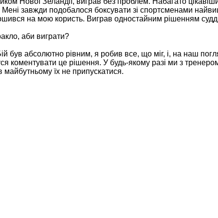
ником Нової Зеландії, виграв без проблем. Набагато цікаві
к. Мені завжди подобалося боксувати зі спортсменами найви
вершився на мою користь. Виграв одностайним рішенням судд
ракло, аби виграти?
й був абсолютно рівним, я робив все, що міг, і, на наш погл
ся коментувати це рішення. У будь-якому разі ми з тренеро
 майбутньому їх не припускатися.