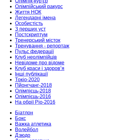
Олімпік-кур'єр
Олімпійський ракурс
Життя НОК
Легендарні імена
Особистість
З перших уст
Постскриптум
Тренерський місток
Тренування - репортаж
Пульс федерації
Клуб неолімпійців
Невідоме про відоме
Клуб краси і здоров’я
Інші публікації
Токіо-2020
Пйонгчанг-2018
Олімпієць-2018
Олімпієць-2016
На обрії Ріо-2016
Біатлон
Бокс
Важка атлетика
Волейбол
Дзюдо