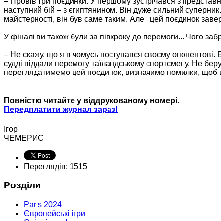
– Провів три поєдинки. У першому зустрічався з представ
наступний бій – з єгиптянином. Він дуже сильний суперни
майстерності, він був саме таким. Але і цей поєдинок за
У фіналі ви також були за півкроку до перемоги... Чого заб
– Не скажу, що я в чомусь поступався своєму опонентові. Бі
судді віддали перемогу таїландському спортсмену. Не беру
переглядатимемо цей поєдинок, визначимо помилки, щоб в
Повністю читайте у віддрукованому номері.
Передплатити журнал зараз!
Ігор
ЧЕМЕРИС
Переглядів: 1515
Розділи
Paris 2024
Європейські ігри