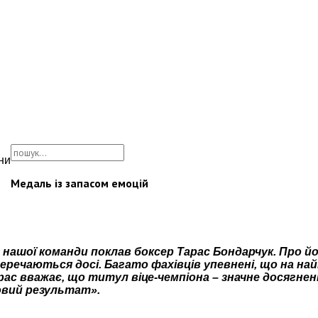
ни
Медаль із запасом емоцій
 нашої команди поклав боксер Тарас Бондарчук. Про й
еречаються досі. Багато фахівців упевнені, що на на
рас вважає, що титул віце-чемпіона – значне досягнен
овий результат».