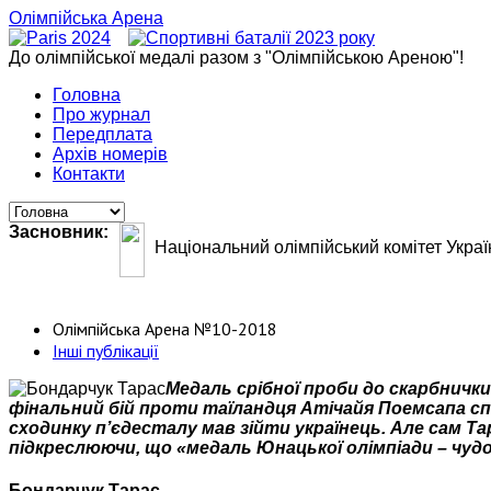
Олімпійська Арена
До олімпійської медалі разом з "Олімпійською Ареною"!
Головна
Про журнал
Передплата
Архів номерів
Контакти
Засновник:
Національний олімпійський комітет Украї
Олімпійська Арена №10-2018
Інші публікації
Медаль срібної проби до скарбнички
фінальний бій проти таїландця Атічайя Поемсапа сп
сходинку п’єдесталу мав зійти українець. Але сам Та
підкреслюючи, що «медаль Юнацької олімпіади – чуд
Бондарчук Тарас