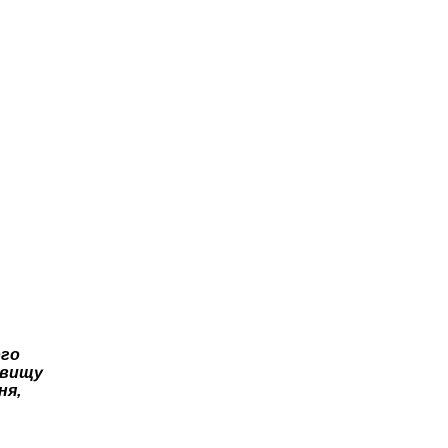
ого
йвищу
ня,