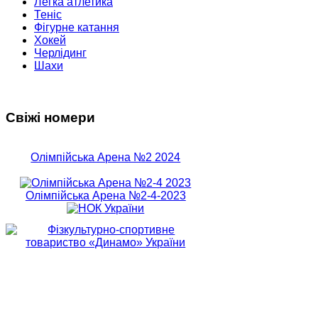
Легка атлетика
Теніс
Фігурне катання
Хокей
Черлідинг
Шахи
Свіжі номери
Олімпійська Арена №2 2024
Олімпійська Арена №2-4-2023