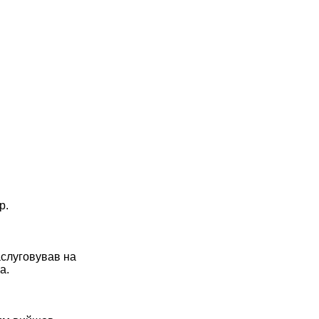
р.
аслуговував на
а.