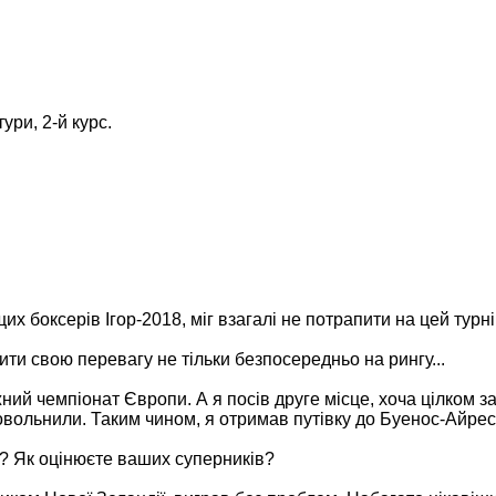
ри, 2-й курс.
х боксерів Ігор-2018, міг взагалі не потрапити на цей турні
ти свою перевагу не тільки безпосередньо на рингу...
ний чемпіонат Європи. А я посів друге місце, хоча цілком з
овольнили. Таким чином, я отримав путівку до Буенос-Айрес
х? Як оцінюєте ваших суперників?