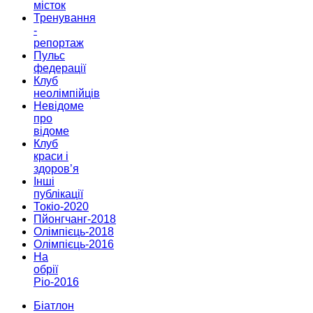
місток
Тренування
-
репортаж
Пульс
федерації
Клуб
неолімпійців
Невідоме
про
відоме
Клуб
краси і
здоров’я
Інші
публікації
Токіо-2020
Пйонгчанг-2018
Олімпієць-2018
Олімпієць-2016
На
обрії
Ріо-2016
Біатлон