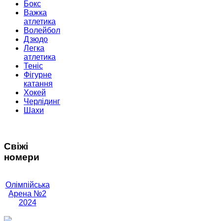
Бокс
Важка
атлетика
Волейбол
Дзюдо
Легка
атлетика
Теніс
Фігурне
катання
Хокей
Черлідинг
Шахи
Свіжі
номери
Олімпійська
Арена №2
2024