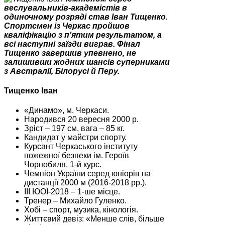
веслувальників-академістів в
одиночному розряді став Іван Тищенко.
Спортсмен із Черкас пройшов
кваліфікацію з п’ятим результатом, а
всі наступні заїзди виграв. Фінал
Тищенко завершив упевнено, не
залишивши жодних шансів суперниками
з Австралії, Білорусі й Перу.
Тищенко Іван
«Динамо», м. Черкаси.
Народився 20 вересня 2000 р.
Зріст – 197 см, вага – 85 кг.
Кандидат у майстри спорту.
Курсант Черкаського інституту
пожежної безпеки ім. Героїв
Чорнобиля, 1-й курс.
Чемпіон України серед юніорів на
дистанції 2000 м (2016-2018 рр.).
III ЮОI-2018 – 1-ше місце.
Тренер – Михайло Гуленко.
Хобі – спорт, музика, кінологія.
Життєвий девіз: «Менше слів, більше