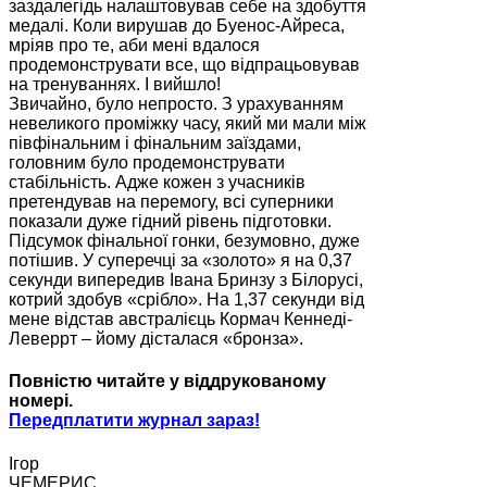
заздалегідь налаштовував себе на здобуття
медалі. Коли вирушав до Буенос-Айреса,
мріяв про те, аби мені вдалося
продемонструвати все, що відпрацьовував
на тренуваннях. І вийшло!
Звичайно, було непросто. З урахуванням
невеликого проміжку часу, який ми мали між
півфінальним і фінальним заїздами,
головним було продемонструвати
стабільність. Адже кожен з учасників
претендував на перемогу, всі суперники
показали дуже гідний рівень підготовки.
Підсумок фінальної гонки, безумовно, дуже
потішив. У суперечці за «золото» я на 0,37
секунди випередив Івана Бринзу з Білорусі,
котрий здобув «срібло». На 1,37 секунди від
мене відстав австралієць Кормач Кеннеді-
Леверрт – йому дісталася «бронза».
Повністю читайте у віддрукованому
номері.
Передплатити журнал зараз!
Ігор
ЧЕМЕРИС