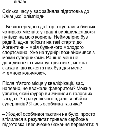
діла!»
Скільки часу у вас зайняла підготовка до
Юнацької олімпіади
– Безпосередньо до Ігор готувалися близько
чотирьох місяців: у травні вирішилася доля
путівки на мою користь. Неймовірно був
радий, адже поїхати на такі старти до
Аргентини – мрія будь-якого молодого
спортсмена. Уже на турнірі познайомився з
моїми суперниками. Раніше мені не
доводилося з ними зустрічатися, можна
сказати, що кожен з них був для мене
«темною конячкою».
Після п’ятого місця у кваліфікації, вас,
напевно, не вважали фаворитом? Можна
уявити, який фурор ви зчинили в головних
заїздах! За рахунок чого вдалося обійти
суперників? Якась особлива тактика?
– Жодної особливої тактики не було, просто
втілилася в результат тривала серйозна
підготовка і величезне бажання перемогти: я