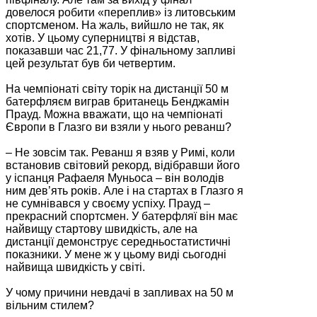
довелося робити «переплив» із литовським
спортсменом. На жаль, вийшло не так, як
хотів. У цьому суперництві я відстав,
показавши час 21,77. У фінальному запливі
цей результат був би четвертим.
На чемпіонаті світу торік на дистанції 50 м
батерфляєм виграв британець Бенджамін
Прауд. Можна вважати, що на чемпіонаті
Європи в Глазго ви взяли у нього реванш?
– Не зовсім так. Реванш я взяв у Римі, коли
встановив світовий рекорд, відібравши його
у іспанця Рафаеля Муньоса – він володів
ним дев’ять років. Але і на стартах в Глазго я
не сумнівався у своєму успіху. Прауд –
прекрасний спортсмен. У батерфляї він має
найвищу стартову швидкість, але на
дистанції демонструє середньостатистичні
показники. У мене ж у цьому виді сьогодні
найвища швидкість у світі.
У чому причини невдачі в запливах на 50 м
вільним стилем?