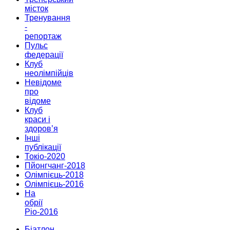
місток
Тренування
-
репортаж
Пульс
федерації
Клуб
неолімпійців
Невідоме
про
відоме
Клуб
краси і
здоров’я
Інші
публікації
Токіо-2020
Пйонгчанг-2018
Олімпієць-2018
Олімпієць-2016
На
обрії
Ріо-2016
Біатлон