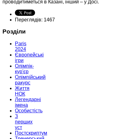
проводитиметься в Казані, інший – у Досі.
Переглядів: 1467
Розділи
Paris
2024
Європейські
ігри
Олімпік-
кур'єр
Олімпійський
ракурс
Життя
НОК
Легендарні
імена
Особистість
З
перших
уст
Постскриптум
Тренерський