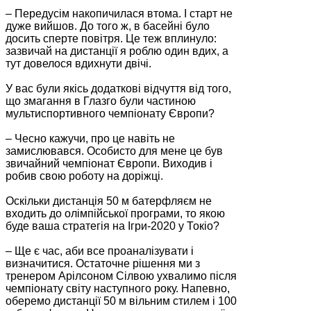
– Передусім накопичилася втома. І старт не
дуже вийшов. До того ж, в басейні було
досить сперте повітря. Це теж вплинуло:
зазвичай на дистанції я роблю один вдих, а
тут довелося вдихнути двічі.
У вас були якісь додаткові відчуття від того,
що змагання в Глазго були частиною
мультиспортивного чемпіонату Європи?
– Чесно кажучи, про це навіть не
замислювався. Особисто для мене це був
звичайний чемпіонат Європи. Виходив і
робив свою роботу на доріжці.
Оскільки дистанція 50 м батерфляєм не
входить до олімпійської програми, то якою
буде ваша стратегія на Ігри-2020 у Токіо?
– Ще є час, аби все проаналізувати і
визначитися. Остаточне рішення ми з
тренером Арілсоном Сілвою ухвалимо після
чемпіонату світу наступного року. Напевно,
оберемо дистанції 50 м вільним стилем і 100