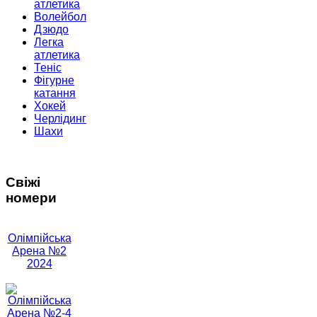
атлетика
Волейбол
Дзюдо
Легка
атлетика
Теніс
Фігурне
катання
Хокей
Черлідинг
Шахи
Свіжі
номери
Олімпійська
Арена №2
2024