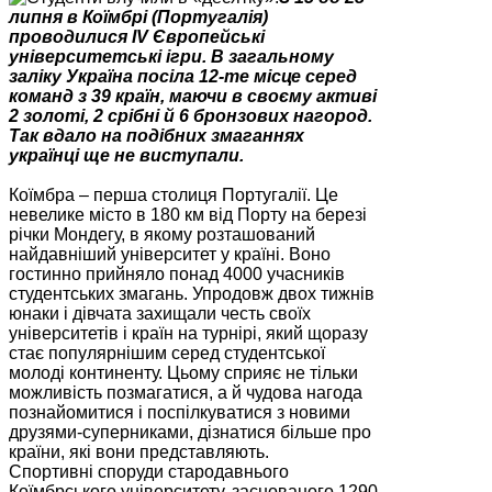
липня в Коїмбрі (Португалія)
проводилися IV Європейські
університетські ігри. В загальному
заліку Україна посіла 12-те місце серед
команд з 39 країн, маючи в своєму активі
2 золоті, 2 срібні й 6 бронзових нагород.
Так вдало на подібних змаганнях
українці ще не виступали.
Коїмбра – перша столиця Португалії. Це
невелике місто в 180 км від Порту на березі
річки Мондегу, в якому розташований
найдавніший університет у країні. Воно
гостинно прийняло понад 4000 учасників
студентських змагань. Упродовж двох тижнів
юнаки і дівчата захищали честь своїх
університетів і країн на турнірі, який щоразу
стає популярнішим серед студентської
молоді континенту. Цьому сприяє не тільки
можливість позмагатися, а й чудова нагода
познайомитися і поспілкуватися з новими
друзями-суперниками, дізнатися більше про
країни, які вони представляють.
Спортивні споруди стародавнього
Коїмбрського університету, заснованого 1290