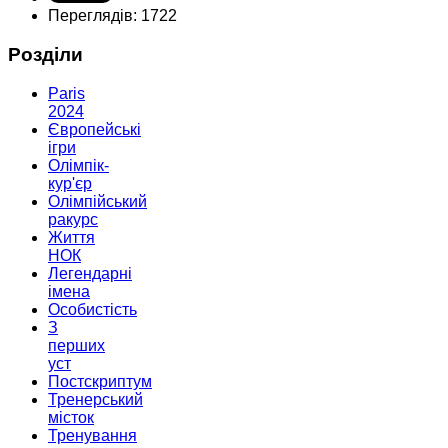
Переглядів: 1722
Розділи
Paris
2024
Європейські
ігри
Олімпік-
кур'єр
Олімпійський
ракурс
Життя
НОК
Легендарні
імена
Особистість
З
перших
уст
Постскриптум
Тренерський
місток
Тренування