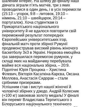
шалений інтерес. На шляху до фіналу наші
дівчата зіграли п’ять матчів, три з яких
проводилися в один день, і в усіх перемогли
(15:13 – угорок, 9:8 – литовок, 19:10 –
німкень, 21:10 – швейцарок, 20:14 –
португалок). Хоча студенткам із
Прикарпатського національного
університету й не вдалося повторити свій
переможний результат попередніх
Європейських університетських ігор,
фінальній матч проти збірної Румунії
продемонстрував високий рівень жіночого
баскетболу 3х3 в Україні. Нервова емоційна
гра завершилася перемогою румунок, у
складі яких на майданчику перебувала
майже вся національна збірна, – 20:9.
Підопічні Юрія Процюка – Христина
Філевич, Вікторія Касаткіна-Карєва, Оксана
Моллова, Анастасія Сидорак – стали
срібними призерками.
Успішним став і виступ нашої жіночої й
чоловічої збірних у дзюдо. Андрій Колесник
(+100 кг) завоював золоту медаль! У фіналі
він переміг Владислава Терпитського з
Білоруського національного технічного