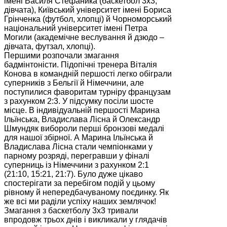
імені Василя Стефаника (баскетбол 3х3,
дівчата), Київський університет імені Бориса
Грінченка (футбол, хлопці) й Чорноморський
національний університет імені Петра
Могили (академічне веслування й дзюдо –
дівчата, футзал, хлопці).
Першими розпочали змагання
бадмінтоністи. Підопічні тренера Віталія
Конова в командній першості легко обіграли
суперників з Бельгії й Німеччини, але
поступилися фаворитам турніру французам
з рахунком 2:3. У підсумку посіли шосте
місце. В індивідуальній першості Марина
Ільїнська, Владислава Лісна й Олександр
Шмундяк вибороли перші бронзові медалі
для нашої збірної. А Марина Ільїнська й
Владислава Лісна стали чемпіонками у
парному розряді, перегравши у фіналі
суперниць із Німеччини з рахунком 2:1
(21:10, 15:21, 21:7). Було дуже цікаво
спостерігати за перебігом подій у цьому
рівному й непередбачуваному поєдинку. Як
же всі ми раділи успіху наших землячок!
Змагання з баскетболу 3х3 тривали
впродовж трьох днів і викликали у глядачів