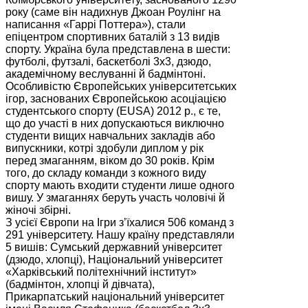
року (саме він надихнув Джоан Роулінг на
написання «Гаррі Поттера»), стали
епіцентром спортивних баталій з 13 видів
спорту. Україна була представлена в шести:
футболі, футзалі, баскетболі 3х3, дзюдо,
академічному веслуванні й бадмінтоні.
Особливістю Європейських університетських
ігор, заснованих Європейською асоціацією
студентського спорту (EUSA) 2012 р., є те,
що до участі в них допускаються виключно
студенти вищих навчальних закладів або
випускники, котрі здобули диплом у рік
перед змаганням, віком до 30 років. Крім
того, до складу команди з кожного виду
спорту мають входити студенти лише одного
вишу. У змаганнях беруть участь чоловічі й
жіночі збірні.
З усієї Європи на Ігри з’їхалися 506 команд з
291 університету. Нашу країну представляли
5 вишів: Сумський державний університет
(дзюдо, хлопці), Національний університет
«Харківський політехнічний інститут»
(бадмінтон, хлопці й дівчата),
Прикарпатський національний університет