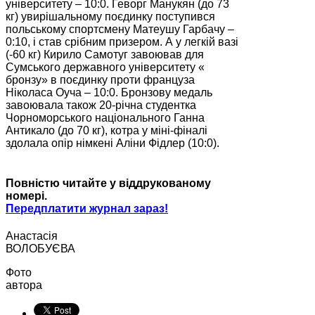
університету – 10:0. Геворг Манукян (до 73
кг) увирішальному поєдинку поступився
польському спортсмену Матеушу Гарбачу –
0:10, і став срібним призером. А у легкій вазі
(-60 кг) Кирило Самотуг завоював для
Сумського державного університету «
бронзу» в поєдинку проти француза
Ніколаса Оуча – 10:0. Бронзову медаль
завоювала також 20-річна студентка
Чорноморського національного Ганна
Антикало (до 70 кг), котра у міні-фіналі
здолала опір німкені Аліни Фідлер (10:0).
Повністю читайте у віддрукованому
номері.
Передплатити журнал зараз!
Анастасія
ВОЛОБУЄВА
Фото
автора