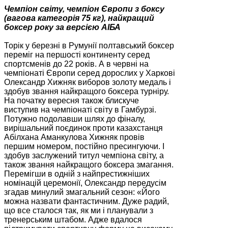
Чемпіон світу, чемпіон Європи з боксу
(вагова категорія 75 кг), найкращий
боксер року за версією АІБА
Торік у березні в Румунії полтавський боксер
переміг на першості континенту серед
спортсменів до 22 років. А в червні на
чемпіонаті Європи серед дорослих у Харкові
Олександр Хижняк виборов золоту медаль і
здобув звання найкращого боксера турніру.
На початку вересня також блискуче
виступив на чемпіонаті світу в Гамбурзі.
Потужно подолавши шлях до фіналу,
вирішальний поєдинок проти казахстанця
Абілхана Аманкулова Хижняк провів
першим номером, постійно пресингуючи. І
здобув заслужений титул чемпіона світу, а
також звання найкращого боксера змагання.
Перемігши в одній з найпрестижніших
номінацій церемонії, Олександр передусім
згадав минулий змагальний сезон: «Його
можна назвати фантастичним. Дуже радий,
що все сталося так, як ми і планували з
тренерським штабом. Адже вдалося