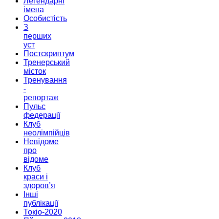
Легендарні
імена
Особистість
З
перших
уст
Постскриптум
Тренерський
місток
Тренування
-
репортаж
Пульс
федерації
Клуб
неолімпійців
Невідоме
про
відоме
Клуб
краси і
здоров’я
Інші
публікації
Токіо-2020