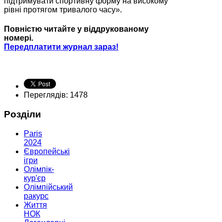
підтримувати спортивну форму на високому
рівні протягом тривалого часу».
Повністю читайте у віддрукованому
номері.
Передплатити журнал зараз!
Переглядів: 1478
Розділи
Paris
2024
Європейські
ігри
Олімпік-
кур'єр
Олімпійський
ракурс
Життя
НОК