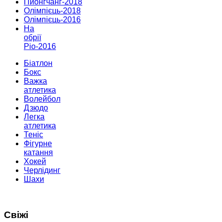
Пйонгчанг-2018
Олімпієць-2018
Олімпієць-2016
На
обрії
Ріо-2016
Біатлон
Бокс
Важка
атлетика
Волейбол
Дзюдо
Легка
атлетика
Теніс
Фігурне
катання
Хокей
Черлідинг
Шахи
Свіжі