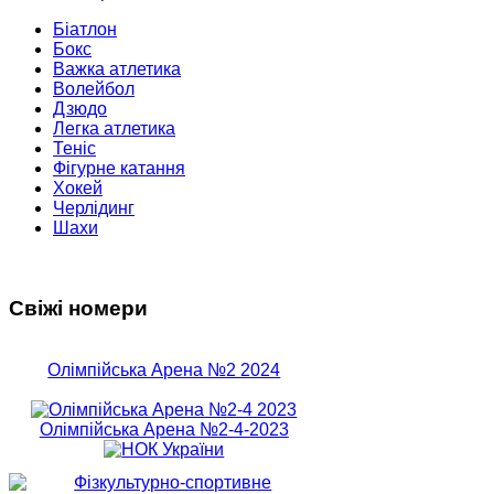
Біатлон
Бокс
Важка атлетика
Волейбол
Дзюдо
Легка атлетика
Теніс
Фігурне катання
Хокей
Черлідинг
Шахи
Свіжі номери
Олімпійська Арена №2 2024
Олімпійська Арена №2-4-2023