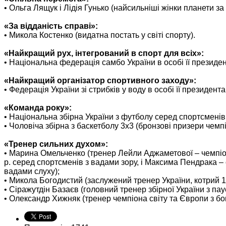
•
Ольга Лящук і Лідія Гунько
(найсильніші жінки планети за
«За відданість справі»:
•
Микола Костенко
(видатна постать у світі спорту).
«Найкращий рух, інтегрований в спорт для всіх»:
• Національна федерація самбо України в особі її президе
«Найкращий організатор спортивного заходу»:
• Федерація України зі стрибків у воду в особі її президент
«Команда року»:
•
Національна збірна України з футболу
серед спортсменів 
•
Чоловіча збірна з баскетболу 3х3
(бронзові призери чемп
«Тренер сильних духом»:
•
Марина Омельченко
(тренер Лейли Аджаметової – чемпіон
р. серед спортсменів з вадами зору, і Максима Пендрака –
вадами слуху);
•
Микола Богодистий
(заслужений тренер України, котрий 1
•
Сіражутдін Базаєв
(головний тренер збірної України з пау
•
Олександр Хижняк
(тренер чемпіона світу та Європи з б