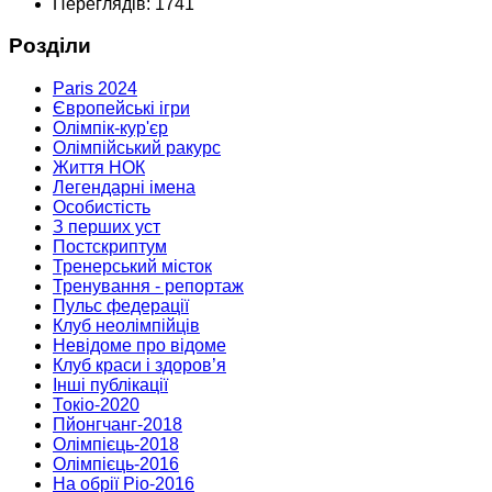
Переглядів: 1741
Розділи
Paris 2024
Європейські ігри
Олімпік-кур'єр
Олімпійський ракурс
Життя НОК
Легендарні імена
Особистість
З перших уст
Постскриптум
Тренерський місток
Тренування - репортаж
Пульс федерації
Клуб неолімпійців
Невідоме про відоме
Клуб краси і здоров’я
Інші публікації
Токіо-2020
Пйонгчанг-2018
Олімпієць-2018
Олімпієць-2016
На обрії Ріо-2016