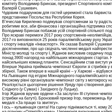
комітету Володимир Бринзак, президент Спортивного коміте
Валерій Сушкевич.
Чудовим подарунком для гостей церемонії стала барвиста п
представники Посольства Республіки Корея.
В’ячеслав Кириленко подякував спортсменам за ту радість,
робитиме все, аби фінансова і організаційна підтримка спо
Володимир Бринзак побажав усій спортивній спільноті под
Про яскраві перемоги 2017 року спортсменів-неолімпійців, 
2017-го виповнилося 25 років паралімпійському руху Україн
і спорту інвалідів «Інваспорт». Як сказав Валерій Сушкев
досягненнями, про що свідчать численні медалі найпрести
Міністр молоді та спорту І. Жданов висловив сердечну под
понад 3900 нагород на найбільших міжнародних стартах. На
найсильніших команд планети. Сенсаційним став виступ укр
Вперше Україна приймала чемпіонат Європи зі стрибків у 
збірної. Також вперше в нашій країні – у Харкові – відбувс
На Львівщині під егідою Міжнародного паралімпійського ком
високому рівні організували чемпіонат світу з мотокросу н
Реалізується цьогорічне рішення Уряду про створення двох
Східного (у Сумах) і Західного (у Луцьку).
Ігор Жданов вручив ордени «За заслуги» III ступеня чемпіо
(стрибки на батуті). Бронзовий призер Ігор, переможець К
медалі «За працю та звитягу».
І ось – кульмінація свята! На сцену піднімаються ті, кому
на рідному «Олімпійському». Церемонія визначення найкра