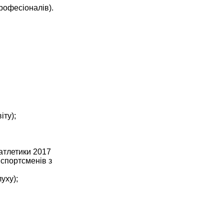
рофесіоналів).
іту);
 атлетики 2017
 спортсменів з
уху);