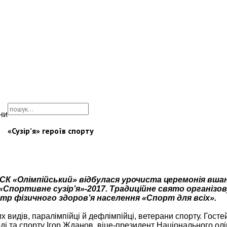
ни
«Сузір’я» героїв спорту
НСК «Олімпійський» відбулася урочиста церемонія вша
«Спортивне сузір’я»-2017. Традиційне свято організов
тр фізичного здоров’я населення «Спорт для всіх».
х видів, паралімпійці й дефлімпійці, ветерани спорту. Гостей
оді та спорту Ігор Жданов, віце-президент Національного ол