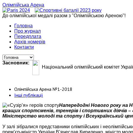
Олімпійська Арена
До олімпійської медалі разом з "Олімпійською Ареною"!
Головна
Про журнал
Передплата
Архів номерів
Контакти
Засновник:
Національний олімпійський комітет Украї
Олімпійська Арена №1-2018
Інші публікації
Напередодні Нового року на 
кращих спортсменів, тренерів і спортивних діячів – 
Міністерство молоді та спорту і Всеукраїнський цен
У залі зібралися представники олімпійських і неолімпійськи
прем’єр-міністр України В’ячеслав Кириленко, міністр мол