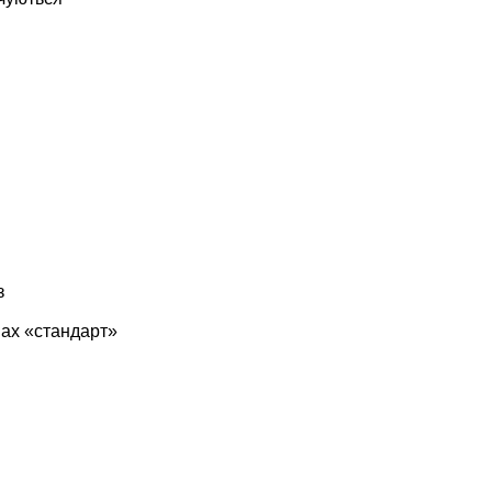
з
мах «стандарт»