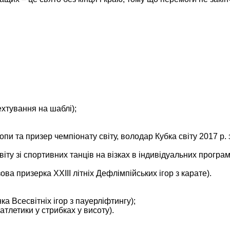
хтування на шаблі);
пи та призер чемпіонату світу, володар Кубка світу 2017 р. 
іту зі спортивних танців на візках в індивідуальних програ
ва призерка ХХІІІ літніх Дефлімпійських ігор з карате).
а Всесвітніх ігор з пауерліфтингу);
атлетики у стрибках у висоту).