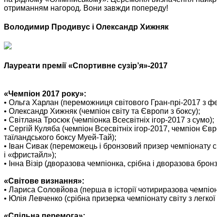
отриманням нагород. Вони завжди попереду!
Володимир Продивус і Олександр Хижняк
Лауреати премії «Спортивне сузір’я»-2017
«Чемпіон 2017 року»:
•
Ольга Харлан
(переможниця світового Гран-прі-2017 з фе
•
Олександр Хижняк
(чемпіон світу та Європи з боксу);
•
Світлана Тросюк
(чемпіонка Всесвітніх ігор-2017 з сумо);
•
Сергій Куляба
(чемпіон Всесвітніх ігор-2017, чемпіон Євро
таїландського боксу Муей-Тай);
•
Іван Сивак
(переможець і бронзовий призер чемпіонату св
і «фристайл»);
•
Інна Візір
(дворазова чемпіонка, срібна і дворазова бронзо
«Світове визнання»:
•
Лариса Соловйова
(перша в історії чотириразова чемпіонк
•
Юлія Левченко
(срібна призерка чемпіонату світу з легкої 
«Спільна перемога»: