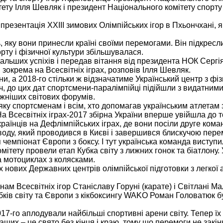
ту Ілля Шевляк і президент Національного комітету спорту 
резентація ХХІІІ зимових Олімпійських ігор в Пхьончхані, 
 яку вони принесли країні своїми перемогами. Він підкресл
рту і фізичної культури збільшувалася.
альших успіхів і передав вітання від президента НОК Сергія
зокрема на Всесвітніх іграх, розповів Ілля Шевляк.
и, а 2018-го стільки ж відзначатиме Український центр з фіз
ич, до цих дат спортсмени-паралімпійці підійшли з видатним
жніших світових форумів.
яку спортсменам і всім, хто допомагав українським атлетам
 Всесвітніх іграх-2017 збірна України вперше увійшла до т
аїнців на Дефлімпійських іграх, де вони посіли друге кома
воду, який проводився в Києві і завершився блискучою пер
я чемпіонат Європи з боксу. І тут українська команда виступ
ітету провели етап Кубка світу з лижних гонок та біатлону.
а мотоциклах з колясками.
 нових Державних центрів олімпійської підготовки з легкої 
нам Всесвітніх ігор Станіславу Горуні (карате) і Світлані Ма
убків світу та Європи з кікбоксингу WAKO Роман Головатюк 
 2017-го аплодували найбільші спортивні арени світу. Тепер 
щих – це свято без кінця і краю, тому що перемоги не закі