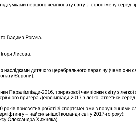
 підсумками першого чемпіонату світу зі стронгмену серед п
нта
Вадима Рогача
.
а
Ігоря Лисова
.
з наслідками дитячого церебрального паралічу (чемпіони св
іонату Європи).
ки Паралімпіади-2016, триразової чемпіонки світу з легкої
 срібного призера Дефлімпіади-2017 з легкої атлетики серед
0 років присвятив роботі зі спортсменами з порушеннями сл
ерліфтингу – найсильнішої команди світу 2017-го року);
оксу Олександра Хижняка).