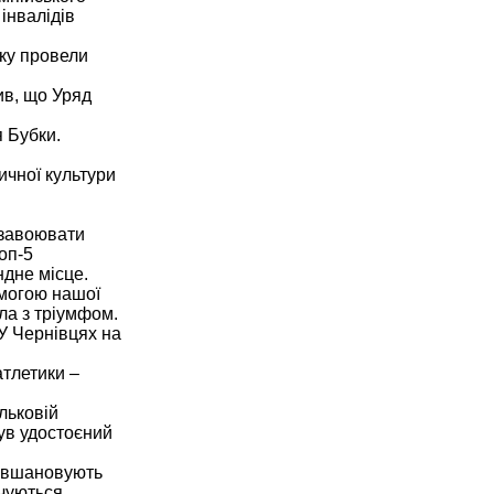
інвалідів
яку провели
ив, що Уряд
 Бубки.
ичної культури
и
 завоювати
оп-5
ндне місце.
емогою нашої
ила з тріумфом.
 У Чернівцях на
атлетики –
льковій
був удостоєний
їх вшановують
нчуються