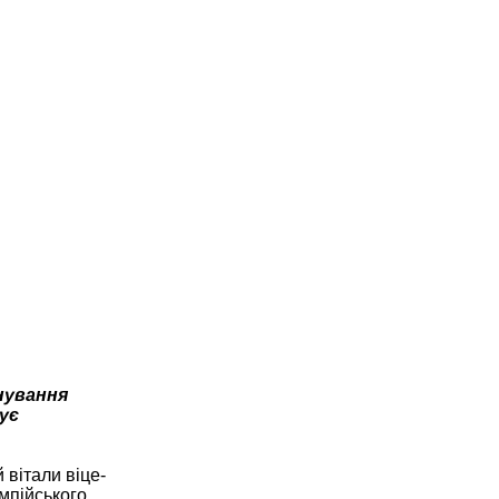
нування
ує
 вітали віце-
імпійського