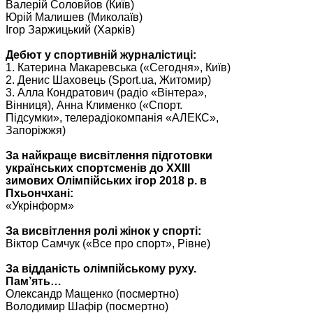
Валерій Соловйов (Київ)
Юрій Малишев (Миколаїв)
Ігор Заржицький (Харків)
Дебют у спортивній журналістиці:
1. Катерина Макаревська («Сегодня», Київ)
2. Денис Шаховець (Sport.ua, Житомир)
3. Алла Кондратович (радіо «Вінтера»,
Вінниця), Анна Клименко («Спорт.
Підсумки», телерадіокомпанія «АЛЕКС»,
Запоріжжя)
За найкраще висвітлення підготовки
українських спортсменів до XXIII
зимових Олімпійських ігор 2018 р. в
Пхьончхані:
«Укрінформ»
За висвітлення ролі жінок у спорті:
Віктор Самчук («Все про спорт», Рівне)
За відданість олімпійському руху.
Пам’ять…
Олександр Мащенко (посмертно)
Володимир Шафір (посмертно)