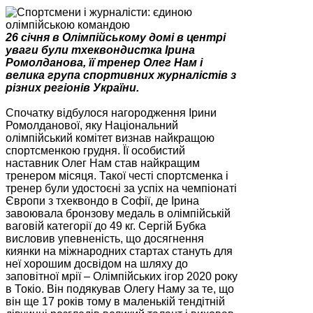
26 січня в Олімпійському домі в центрі
уваги були тхеквондистка Ірина
Ромолданова, її тренер Олег Нам і
велика група спортивних журналістів з
різних регіонів України.
Спочатку відбулося нагородження Ірини
Ромолданової, яку Національний
олімпійський комітет визнав найкращою
спортсменкою грудня. Її особистий
наставник Олег Нам став найкращим
тренером місяця. Такої честі спортсменка і
тренер були удостоєні за успіх на чемпіонаті
Європи з тхеквондо в Софії, де Ірина
завоювала бронзову медаль в олімпійській
ваговій категорії до 49 кг. Сергій Бубка
висловив упевненість, що досягнення
киянки на міжнародних стартах стануть для
неї хорошим досвідом на шляху до
заповітної мрії – Олімпійських ігор 2020 року
в Токіо. Він подякував Олегу Наму за те, що
він ще 17 років тому в маленькій тендітній