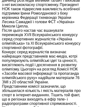
дівчинці розгледів великий талант і виховав
з неї висококласну спортсменку. Президент
НОК також підкреслив важливість всебічної
підтримки Ірини Ромолданової з боку
керівника Федерації тхеквондо України
Лесика Самаджії і голови ФСТ «Україна»
Миколи Ципла.
Після цього настав час вшанувати
переможців ХVIІ Всеукраїнського конкурсу
серед спортивних журналістів «Україна
олімпійська» та XI Всеукраїнського конкурсу
спортивної фотографії.
Конкурс серед журналістів визначає
найкращих представників мас-медіа, котрі
популяризують олімпійські ідеї та цінності,
висвітлюють події і досягнення в розвитку
олімпізму. Цьогоріч на розгляд Комісії НОК
«Засоби масової інформації та пропаганда
олімпійського руху» надійшли матеріали 76
ЗМІ з 20 областей України.
Представники комісії зазначили, що
збільшилася кількість і якість матеріалів про
спорт в інтернет-виданнях. Тішить той факт,
що в регіонах виходять в ефір теле- і
радіопрограми спортивної спрямованості.