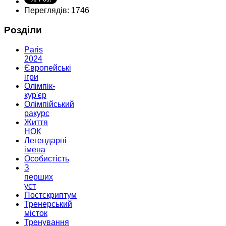
Переглядів: 1746
Розділи
Paris
2024
Європейські
ігри
Олімпік-
кур'єр
Олімпійський
ракурс
Життя
НОК
Легендарні
імена
Особистість
З
перших
уст
Постскриптум
Тренерський
місток
Тренування