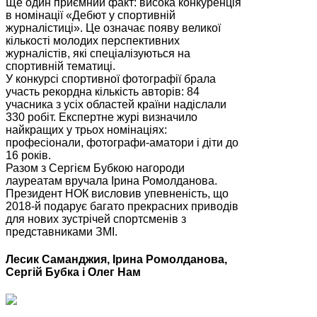
Ще один приємний факт: висока конкуренція
в номінації «Дебют у спортивній
журналістиці». Це означає появу великої
кількості молодих перспективних
журналістів, які спеціалізуються на
спортивній тематиці.
У конкурсі спортивної фотографії брала
участь рекордна кількість авторів: 84
учасника з усіх областей країни надіслали
330 робіт. Експертне журі визначило
найкращих у трьох номінаціях:
професіонали, фотографи-аматори і діти до
16 років.
Разом з Сергієм Бубкою нагороди
лауреатам вручала Ірина Ромолданова.
Президент НОК висловив упевненість, що
2018-й подарує багато прекрасних приводів
для нових зустрічей спортсменів з
представниками ЗМІ.
Лесик Саманджия, Ірина Ромолданова,
Сергій Бубка і Олег Нам