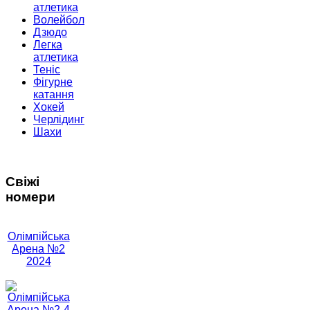
атлетика
Волейбол
Дзюдо
Легка
атлетика
Теніс
Фігурне
катання
Хокей
Черлідинг
Шахи
Свіжі
номери
Олімпійська
Арена №2
2024