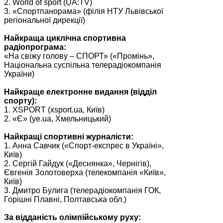
2. World of sport (UA:TV)
3. «Спортпанорама» (філія НТУ Львівської
регіональної дирекції)
Найкраща циклічна спортивна
радіопрограма:
«На свіжу голову – СПОРТ» («Промінь»,
Національна суспільна телерадіокомпанія
України)
Найкраще електронне видання (відділ
спорту):
1. XSPORT (xsport.ua, Київ)
2. «Є» (ye.ua, Хмельницький)
Найкращі спортивні журналісти:
1. Анна Савчик («Спорт-експрес в Україні»,
Київ)
2. Сергій Гайдук («Деснянка», Чернігів),
Євгенія Золотоверха (телекомпанія «Київ»,
Київ)
3. Дмитро Булига (телерадіокомпанія ГОК,
Горішні Плавні, Полтавська обл.)
За відданість олімпійському руху: