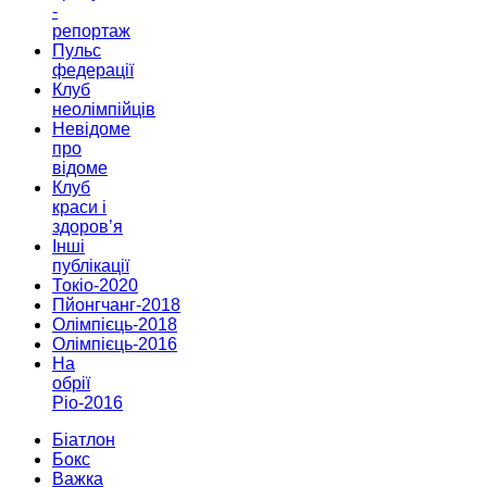
-
репортаж
Пульс
федерації
Клуб
неолімпійців
Невідоме
про
відоме
Клуб
краси і
здоров’я
Інші
публікації
Токіо-2020
Пйонгчанг-2018
Олімпієць-2018
Олімпієць-2016
На
обрії
Ріо-2016
Біатлон
Бокс
Важка