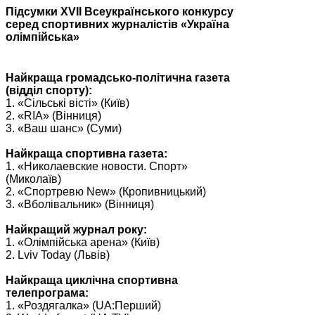
Підсумки ХVІІ Всеукраїнського конкурсу
серед спортивних журналістів «Україна
олімпійська»
Найкраща громадсько-політична газета
(відділ спорту):
1. «Сільські вісті» (Київ)
2. «RIA» (Вінниця)
3. «Ваш шанс» (Суми)
Найкраща спортивна газета:
1. «Николаевские новости. Спорт»
(Миколаїв)
2. «Спортревю New» (Кропивницький)
3. «Вболівальник» (Вінниця)
Найкращий журнал року:
1. «Олімпійська арена» (Київ)
2. Lviv Today (Львів)
Найкраща циклічна спортивна
телепрограма:
1. «Роздягалка» (UA:Перший)