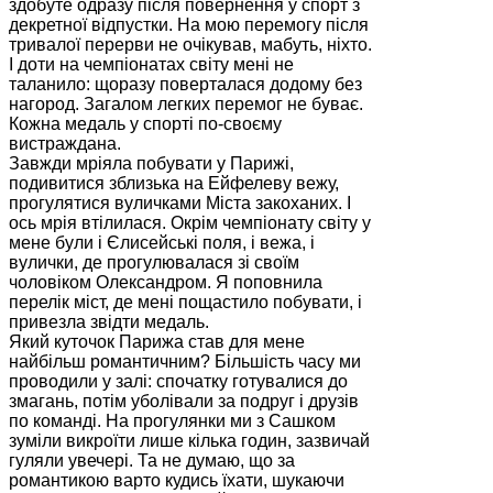
здобуте одразу після повернення у спорт з
декретної відпустки. На мою перемогу після
тривалої перерви не очікував, мабуть, ніхто.
І доти на чемпіонатах світу мені не
таланило: щоразу поверталася додому без
нагород. Загалом легких перемог не буває.
Кожна медаль у спорті по-своєму
вистраждана.
Завжди мріяла побувати у Парижі,
подивитися зблизька на Ейфелеву вежу,
прогулятися вуличками Міста закоханих. І
ось мрія втілилася. Окрім чемпіонату світу у
мене були і Єлисейські поля, і вежа, і
вулички, де прогулювалася зі своїм
чоловіком Олександром. Я поповнила
перелік міст, де мені пощастило побувати, і
привезла звідти медаль.
Який куточок Парижа став для мене
найбільш романтичним? Більшість часу ми
проводили у залі: спочатку готувалися до
змагань, потім уболівали за подруг і друзів
по команді. На прогулянки ми з Сашком
зуміли викроїти лише кілька годин, зазвичай
гуляли увечері. Та не думаю, що за
романтикою варто кудись їхати, шукаючи