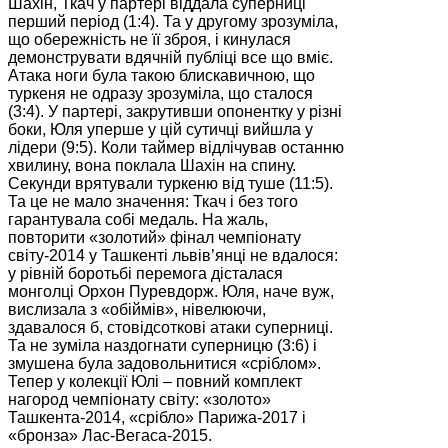
Шахін, Ткач у партері віддала суперниці
перший період (1:4). Та у другому зрозуміла,
що обережність не її зброя, і кинулася
демонструвати вдячній публіці все що вміє.
Атака ноги була такою блискавичною, що
туркеня не одразу зрозуміла, що сталося
(3:4). У партері, закрутивши опонентку у різні
боки, Юля уперше у цій сутичці вийшла у
лідери (9:5). Коли таймер відлічував останню
хвилину, вона поклала Шахін на спину.
Секунди врятували туркеню від туше (11:5).
Та це не мало значення: Ткач і без того
гарантувала собі медаль. На жаль,
повторити «золотий» фінал чемпіонату
світу-2014 у Ташкенті львів’янці не вдалося:
у рівній боротьбі перемога дісталася
монголці Орхон Пуревдорж. Юля, наче вуж,
вислизала з «обіймів», нівелюючи,
здавалося б, стовідсоткові атаки суперниці.
Та не зуміла наздогнати суперницю (3:6) і
змушена була задовольнитися «сріблом».
Тепер у колекції Юлі – повний комплект
нагород чемпіонату світу: «золото»
Ташкента-2014, «срібло» Парижа-2017 і
«бронза» Лас-Вегаса-2015.