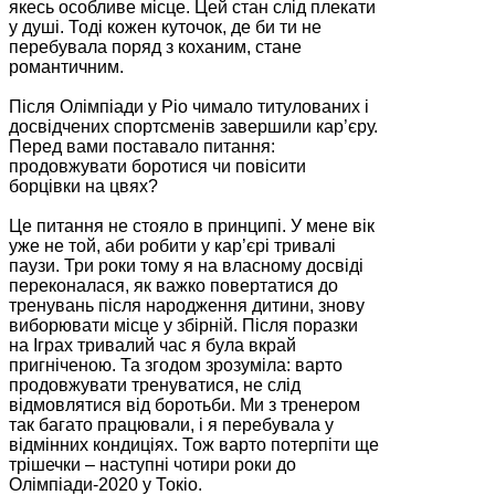
якесь особливе місце. Цей стан слід плекати
у душі. Тоді кожен куточок, де би ти не
перебувала поряд з коханим, стане
романтичним.
Після Олімпіади у Ріо чимало титулованих і
досвідчених спортсменів завершили кар’єру.
Перед вами поставало питання:
продовжувати боротися чи повісити
борцівки на цвях?
Це питання не стояло в принципі. У мене вік
уже не той, аби робити у кар’єрі тривалі
паузи. Три роки тому я на власному досвіді
переконалася, як важко повертатися до
тренувань після народження дитини, знову
виборювати місце у збірній. Після поразки
на Іграх тривалий час я була вкрай
пригніченою. Та згодом зрозуміла: варто
продовжувати тренуватися, не слід
відмовлятися від боротьби. Ми з тренером
так багато працювали, і я перебувала у
відмінних кондиціях. Тож варто потерпіти ще
трішечки – наступні чотири роки до
Олімпіади-2020 у Токіо.