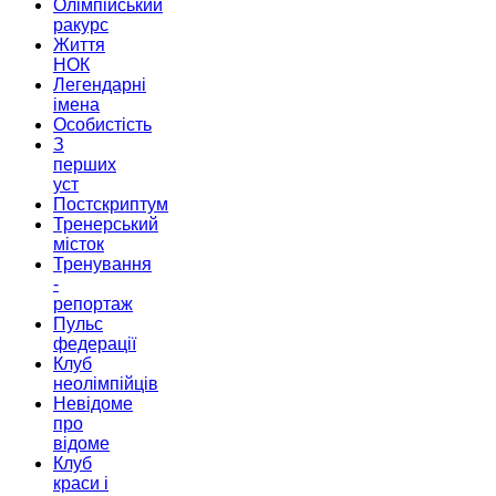
Олімпійський
ракурс
Життя
НОК
Легендарні
імена
Особистість
З
перших
уст
Постскриптум
Тренерський
місток
Тренування
-
репортаж
Пульс
федерації
Клуб
неолімпійців
Невідоме
про
відоме
Клуб
краси і