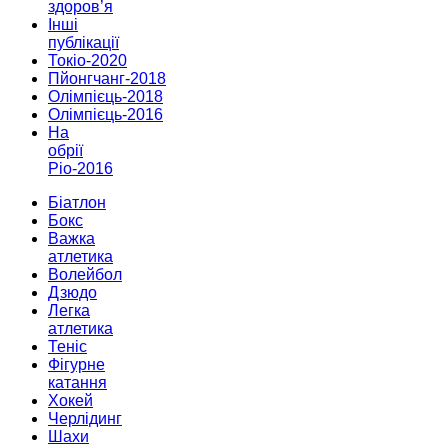
здоров’я
Інші
публікації
Токіо-2020
Пйонгчанг-2018
Олімпієць-2018
Олімпієць-2016
На
обрії
Ріо-2016
Біатлон
Бокс
Важка
атлетика
Волейбол
Дзюдо
Легка
атлетика
Теніс
Фігурне
катання
Хокей
Черлідинг
Шахи