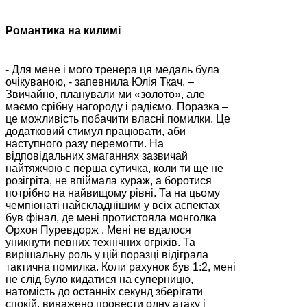
Романтика на килимі
- Для мене і мого тренера ця медаль була
очікуваною, - запевнила Юлія Ткач. –
Звичайно, планували ми «золото», але
маємо срібну нагороду і радіємо. Поразка –
це можливість побачити власні помилки. Це
додатковий стимул працювати, аби
наступного разу перемогти. На
відповідальних змаганнях зазвичай
найтяжчою є перша сутичка, коли ти ще не
розігріта, не впіймала кураж, а боротися
потрібно на найвищому рівні. Та на цьому
чемпіонаті найскладнішим у всіх аспектах
був фінал, де мені протистояла монголка
Орхон Пуревдорж . Мені не вдалося
уникнути певних технічних огріхів. Та
вирішальну роль у цій поразці відіграла
тактична помилка. Коли рахунок був 1:2, мені
не слід було кидатися на суперницю,
натомість до останніх секунд зберігати
спокій, виважено провести одну атаку і