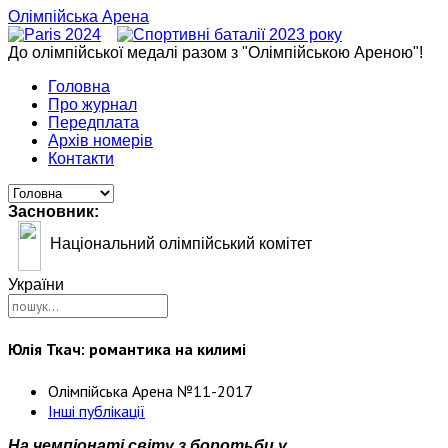
Олімпійська Арена
До олімпійської медалі разом з "Олімпійською Ареною"!
Головна
Про журнал
Передплата
Архів номерів
Контакти
Засновник:
Національний олімпійський комітет
України
Юлія Ткач: романтика на килимі
Олімпійська Арена №11-2017
Інші публікації
На чемпіонаті світу з боротьби у