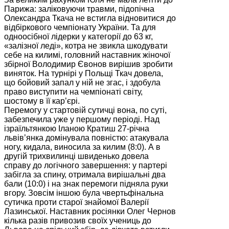
Парижа: заліковуючи травми, підопічна
Олександра Ткача не встигла відновитися до
відбіркового чемпіонату України. Та для
одноосібної лідерки у категорії до 63 кг,
«залізної леді», котра не звикла шкодувати
себе на килимі, головний наставник жіночої
збірної Володимир Євонов вирішив зробити
виняток. На турнірі у Польщі Ткач довела,
що бойовий запал у ній не згас, і здобула
право виступити на чемпіонаті світу,
шостому в її кар’єрі.
Перемогу у стартовій сутичці вона, по суті,
забезпечила уже у першому періоді. Над
ізраїльтянкою Іланою Кратиш 27-річна
львів’янка домінувала повністю: атакувала
ногу, кидала, виносила за килим (8:0). А в
другій трихвилинці швиденько довела
справу до логічного завершення: у партері
забігла за спину, отримала вирішальні два
бали (10:0) і на знак перемоги підняла руки
вгору. Зовсім іншою була чвертьфінальна
сутичка проти старої знайомої Валерії
Лазинської. Наставник росіянки Олег Чернов
кілька разів привозив своїх учениць до