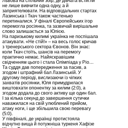
Львова на спільний збір, де дівчата встигли
не лише вивчити одна одну, а й
заприятелювати. На відповідальних стартах
Лазинська і Ткач також частенько
перетиналися. У фіналі Європейських ігор
перемогла росіянка, та зазвичай вирішальне
слово залишається за Юлією.
На паризькому килимі українка не поспішала
атакувати. «Не стій!» – на весь голос кричав
з тренерського сектора Євонов. Він знає:
коли Ткач стоїть, шансів на перемогу
практично немає. Найяскравішим
свідченням цього і стала Олімпіада у Ріо…
Та суддя дав попередження за пасив, а
згодом і штрафний бал Лазинській. У
другому періоді, вислизаючи із чіпких
захватів росіянки, Юля примудрилася
виштовхати опонентку за килим (2:0), а
згодом додала до свого активу ще один бал.
І за кілька секунд до завершення сутички
наважилася на свій улюблений прийом,
атаку ноги, і ще збільшила свою перевагу
(5:0).
У півфіналі, де українці протистояла
відчутно вища й потужніша туркеня Хафізе