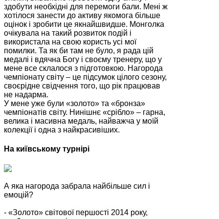
здобути необхідні для перемоги бали. Мені ж
хотілося занести до активу якомога більше
оцінок і зробити це якнайшвидше. Монголка
очікувала на такий розвиток подій і
використала на свою користь усі мої
помилки. Та як би там не було, я рада цій
медалі і вдячна Богу і своєму тренеру, що у
мене все склалося з підготовкою. Нагорода
чемпіонату світу – це підсумок цілого сезону,
своєрідне свідчення того, що рік працював
не надарма.
У мене уже були «золото» та «бронза»
чемпіонатів світу. Нинішнє «срібло» – гарна,
велика і масивна медаль, найважча у моїй
колекції і одна з найкрасивіших.
На київському турнірі
А яка нагорода забрала найбільше сил і
емоцій?
- «Золото» світової першості 2014 року,