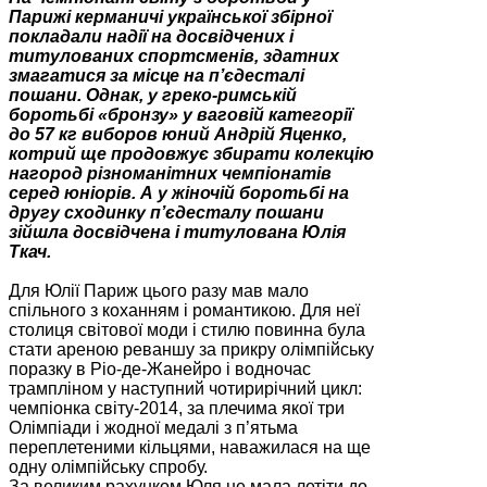
Парижі керманичі української збірної
покладали надії на досвідчених і
титулованих спортсменів, здатних
змагатися за місце на п’єдесталі
пошани. Однак, у греко-римській
боротьбі «бронзу» у ваговій категорії
до 57 кг виборов юний Андрій Яценко,
котрий ще продовжує збирати колекцію
нагород різноманітних чемпіонатів
серед юніорів. А у жіночій боротьбі на
другу сходинку п’єдесталу пошани
зійшла досвідчена і титулована Юлія
Ткач.
Для Юлії Париж цього разу мав мало
спільного з коханням і романтикою. Для неї
столиця світової моди і стилю повинна була
стати ареною реваншу за прикру олімпійську
поразку в Ріо-де-Жанейро і водночас
трампліном у наступний чотирирічний цикл:
чемпіонка світу-2014, за плечима якої три
Олімпіади і жодної медалі з п’ятьма
переплетеними кільцями, наважилася на ще
одну олімпійську спробу.
За великим рахунком Юля не мала летіти до