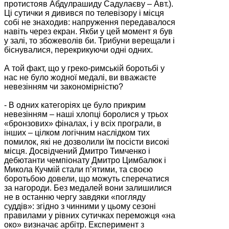
протистояв Абдулрашиду Садулаєву – Авт.).
Ці сутички я дивився по телевізору і місця
собі не знаходив: напруження передавалося
навіть через екран. Якби у цей момент я був
у залі, то збожеволів би. Трибуни верещали і
біснувалися, перекрикуючи одні одних.
А той факт, що у греко-римській боротьбі у
нас не було жодної медалі, ви вважаєте
невезінням чи закономірністю?
- В одних категоріях це було прикрим
невезінням – наші хлопці боролися у трьох
«бронзових» фіналах, і у всіх програли, в
інших – цілком логічним наслідком тих
помилок, які не дозволили їм посісти високі
місця. Досвідчений Дмитро Тимченко і
дебютанти чемпіонату Дмитро Цимбалюк і
Микола Кучмій стали п’ятими, та своєю
боротьбою довели, що можуть сперечатися
за нагороди. Без медалей вони залишилися
не в останню чергу завдяки «погляду
суддів»: згідно з чинними у цьому сезоні
правилами у рівних сутичках переможця «на
око» визначає арбітр. Експеримент з