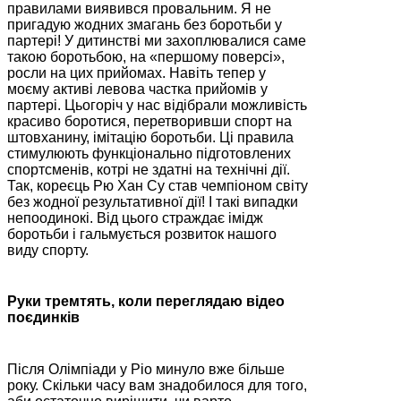
правилами виявився провальним. Я не
пригадую жодних змагань без боротьби у
партері! У дитинстві ми захоплювалися саме
такою боротьбою, на «першому поверсі»,
росли на цих прийомах. Навіть тепер у
моєму активі левова частка прийомів у
партері. Цьогоріч у нас відібрали можливість
красиво боротися, перетворивши спорт на
штовханину, імітацію боротьби. Ці правила
стимулюють функціонально підготовлених
спортсменів, котрі не здатні на технічні дії.
Так, кореєць Рю Хан Су став чемпіоном світу
без жодної результативної дії! І такі випадки
непоодинокі. Від цього страждає імідж
боротьби і гальмується розвиток нашого
виду спорту.
Руки тремтять, коли переглядаю відео
поєдинків
Після Олімпіади у Ріо минуло вже більше
року. Скільки часу вам знадобилося для того,