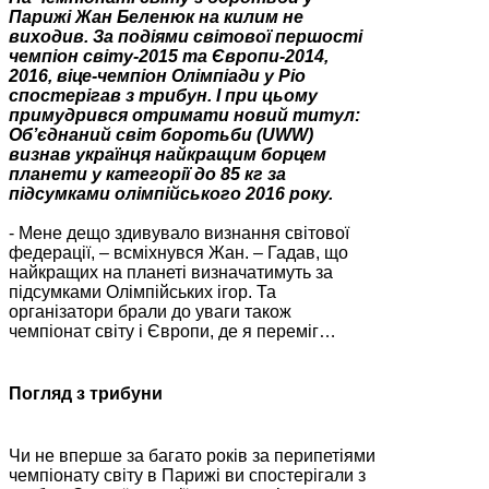
Парижі Жан Беленюк на килим не
виходив. За подіями світової першості
чемпіон світу-2015 та Європи-2014,
2016, віце-чемпіон Олімпіади у Ріо
спостерігав з трибун. І при цьому
примудрився отримати новий титул:
Об’єднаний світ боротьби (UWW)
визнав українця найкращим борцем
планети у категорії до 85 кг за
підсумками олімпійського 2016 року.
- Мене дещо здивувало визнання світової
федерації, – всміхнувся Жан. – Гадав, що
найкращих на планеті визначатимуть за
підсумками Олімпійських ігор. Та
організатори брали до уваги також
чемпіонат світу і Європи, де я переміг…
Погляд з трибуни
Чи не вперше за багато років за перипетіями
чемпіонату світу в Парижі ви спостерігали з