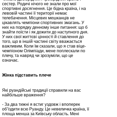
сестер. Родичі нічого не знали про мої
спортивні досягнення. Це бідна країна, і на
левовій частині її території немає
телебачення. Місцевих мешканців не
цікавлять чемпіони спортивних змагань. У
них на порядку денному інше питання: що б
знайти поїсти і як дожити до наступного дня.
У них свої життєві цінності й ставлення до
того, що в іншій частині світу вважається
важливим. Коли їм сказали, що я став віце-
чемпіоном Олімпіади, мене поплескали по
плечу, та навряд чи зрозуміли, що це
означає.
Жінка підставить плече
Які руандійські традиції справили на вас
найбільше враження?
- За два тижні я встиг уздовж і впоперек
об’їздити всю Руанду. Це невеличка країна, її
площа менша за Київську область. Мені