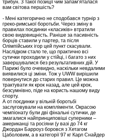
трибун. З такої позиції чим запам’яталася
вам світова першість?
- Мені категорично не сподобався турнір з
греко-римської боротьби. Через зміну в
правилах поєдинки «класиків» втратили
свою видовищність. Раніше за пасивність
борців ставили у партер, та після
Олімпійських ігор цей пункт скасували.
Наслідком стало те, що практично всі
сутички проходили у стійці, і багато з них
завершувалися без результативних дій. У
Парижі було очевидно, наскільки невдалими
виявилися ці зміни. Тож у UWW вирішили
повернутися до старих правил. Це можна
трактувати як крок назад, але цей крок,
безсумнівно, піде на користь нашому виду
спорту.
А от поєдинки у вільній боротьбі
заслуговували на компліменти. Окрасою
чемпіонату були дві фінальні сутички, де
змагалися найпринциповіші суперники –
американці та росіяни (у вазі до 74 кг
Джордан Барроуз боровся з Хетагом
Цаболовим, а в категорії 97 кг Карл Снайдер