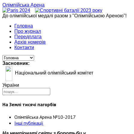
Олімпійська Арена
До олімпійської медалі разом з "Олімпійською Ареною"!
Головна
Про журнал
Передплата
Архів номерів
Контакти
Засновник:
Національний олімпійський комітет
України
На Землі тисячі пагорбів
Олімпійська Арена №10-2017
Інші публікації
На чемпіонаті світу з боротьби у