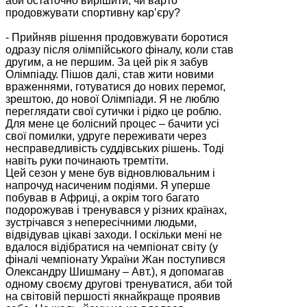
аби остаточно вирішити, чи варто
продовжувати спортивну кар’єру?
- Прийняв рішення продовжувати боротися
одразу після олімпійського фіналу, коли став
другим, а не першим. За цей рік я забув
Олімпіаду. Пішов далі, став жити новими
враженнями, готуватися до нових перемог,
зрештою, до нової Олімпіади. Я не люблю
переглядати свої сутички і рідко це роблю.
Для мене це болісний процес – бачити усі
свої помилки, удруге переживати через
несправедливість суддівських рішень. Тоді
навіть руки починають тремтіти.
Цей сезон у мене був відновлювальним і
напрочуд насиченим подіями. Я уперше
побував в Африці, а окрім того багато
подорожував і тренувався у різних країнах,
зустрічався з непересічними людьми,
відвідував цікаві заходи. І оскільки мені не
вдалося відібратися на чемпіонат світу (у
фіналі чемпіонату України Жан поступився
Олександру Шишману – Авт.), я допомагав
одному своєму другові тренуватися, аби той
на світовій першості якнайкраще проявив