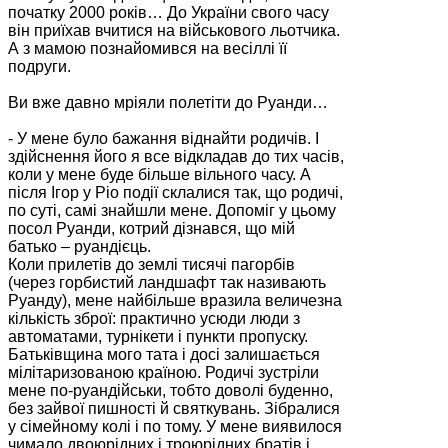
початку 2000 років… До України свого часу
він приїхав вчитися на військового льотчика.
А з мамою познайомився на весіллі її
подруги.
Ви вже давно мріяли полетіти до Руанди…
- У мене було бажання віднайти родичів. І
здійснення його я все відкладав до тих часів,
коли у мене буде більше вільного часу. А
після Ігор у Ріо події склалися так, що родичі,
по суті, самі знайшли мене. Допоміг у цьому
посол Руанди, котрий дізнався, що мій
батько – руандієць.
Коли прилетів до землі тисячі пагорбів
(через горбистий ландшафт так називають
Руанду), мене найбільше вразила величезна
кількість зброї: практично усюди люди з
автоматами, турнікети і пункти пропуску.
Батьківщина мого тата і досі залишається
мілітаризованою країною. Родичі зустріли
мене по-руандійськи, тобто доволі буденно,
без зайвої пишності й святкувань. Зібралися
у сімейному колі і по тому. У мене виявилося
чимало двоюрідних і троюрідних братів і