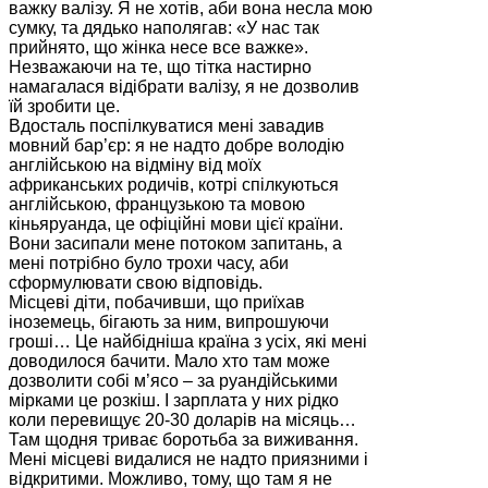
важку валізу. Я не хотів, аби вона несла мою
сумку, та дядько наполягав: «У нас так
прийнято, що жінка несе все важке».
Незважаючи на те, що тітка настирно
намагалася відібрати валізу, я не дозволив
їй зробити це.
Вдосталь поспілкуватися мені завадив
мовний бар’єр: я не надто добре володію
англійською на відміну від моїх
африканських родичів, котрі спілкуються
англійською, французькою та мовою
кіньяруанда, це офіційні мови цієї країни.
Вони засипали мене потоком запитань, а
мені потрібно було трохи часу, аби
сформулювати свою відповідь.
Місцеві діти, побачивши, що приїхав
іноземець, бігають за ним, випрошуючи
гроші… Це найбідніша країна з усіх, які мені
доводилося бачити. Мало хто там може
дозволити собі м’ясо – за руандійськими
мірками це розкіш. І зарплата у них рідко
коли перевищує 20-30 доларів на місяць…
Там щодня триває боротьба за виживання.
Мені місцеві видалися не надто приязними і
відкритими. Можливо, тому, що там я не