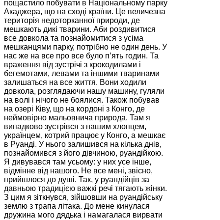
пощастило побувати в Національному парку
Акаджера, що на сході країни. Це величезна
територія недоторканної природи, де
мешкають дикі тварини. Аби роздивитися
все довкола та познайомитися з усіма
мешканцями парку, потрібно не один день. У
нас же на все про все було п’ять годин. Та
враження від зустрічі з крокодилами і
бегемотами, левами та іншими тваринами
залишаться на все життя. Вони ходили
довкола, розглядаючи нашу машину, гуляли
на волі і нічого не боялися. Також побував
на озері Ківу, що на кордоні з Конго, де
неймовірно мальовнича природа. Там я
випадково зустрівся з нашим хлопцем,
українцем, котрий працює у Конго, а мешкає
в Руанді. У нього залишився на кілька днів,
познайомився з його дівчиною, руандійкою.
Я дивувався там усьому: у них усе інше,
відмінне від нашого. Не все мені, звісно,
прийшлося до душі. Так, у руандійців за
давньою традицією важкі речі тягають жінки.
З цим я зіткнувся, зійшовши на руандійську
землю з трапа літака. До мене кинулася
дружина мого дядька і намагалася вирвати