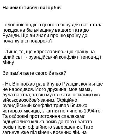
На землі тисячі пагорбів
Головною подією цього сезону для вас стала
поїздка на батьківщину вашого тата до
Руанди. Що ви знали про цю країну до
початку цієї подорожі?
- Лише те, що «прославило» цю країну на
цілий світ, - руандійський конфлікт: геноцид і
війну.
Ви пам’ятаєте свого батька?
- Ні. Він поїхав на війну до Руанди, коли я ще
не народився. Його дружина, моя мама,
була вагітна, та він мусів їхати, оскільки був
військовозобов’язаним. Офіційно
руандійський конфлікт тривав близько
чотирьох місяців, з квітня по липень 1994-го.
Та озброєні протистояння спалахами
відбувалися кілька років до того і багато
років після офіційного завершення. Тато
загинув уже під кінець воєнних дій, на