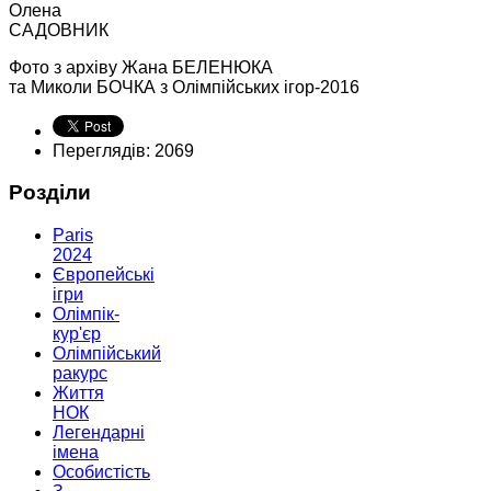
Олена
САДОВНИК
Фото з архіву Жана БЕЛЕНЮКА
та Миколи БОЧКА з Олімпійських ігор-2016
Переглядів: 2069
Розділи
Paris
2024
Європейські
ігри
Олімпік-
кур'єр
Олімпійський
ракурс
Життя
НОК
Легендарні
імена
Особистість