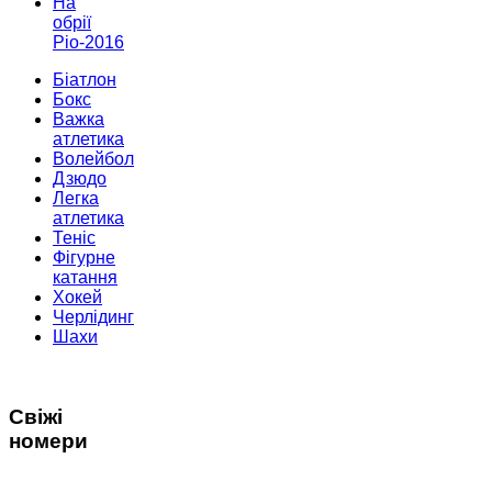
На
обрії
Ріо-2016
Біатлон
Бокс
Важка
атлетика
Волейбол
Дзюдо
Легка
атлетика
Теніс
Фігурне
катання
Хокей
Черлідинг
Шахи
Свіжі
номери