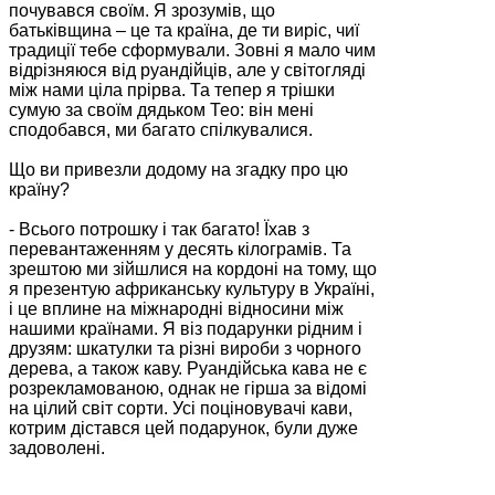
почувався своїм. Я зрозумів, що
батьківщина – це та країна, де ти виріс, чиї
традиції тебе сформували. Зовні я мало чим
відрізняюся від руандійців, але у світогляді
між нами ціла прірва. Та тепер я трішки
сумую за своїм дядьком Тео: він мені
сподобався, ми багато спілкувалися.
Що ви привезли додому на згадку про цю
країну?
- Всього потрошку і так багато! Їхав з
перевантаженням у десять кілограмів. Та
зрештою ми зійшлися на кордоні на тому, що
я презентую африканську культуру в Україні,
і це вплине на міжнародні відносини між
нашими країнами. Я віз подарунки рідним і
друзям: шкатулки та різні вироби з чорного
дерева, а також каву. Руандійська кава не є
розрекламованою, однак не гірша за відомі
на цілий світ сорти. Усі поціновувачі кави,
котрим дістався цей подарунок, були дуже
задоволені.