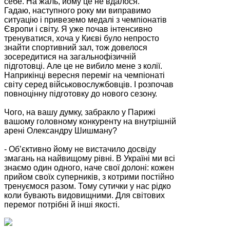
себе. На жаль, йому це не вдалося.
Гадаю, наступного року ми виправимо
ситуацію і привеземо медалі з чемпіонатів
Європи і світу. Я уже почав інтенсивно
тренуватися, хоча у Києві було непросто
знайти спортивний зал, тож довелося
зосередитися на загальнофізичній
підготовці. Але це не вибило мене з колії.
Наприкінці вересня переміг на чемпіонаті
світу серед військовослужбовців. І розпочав
повноцінну підготовку до нового сезону.
Чого, на вашу думку, забракло у Парижі
вашому головному конкуренту на внутрішній
арені Олександру Шишману?
- Об’єктивно йому не вистачило досвіду
змагань на найвищому рівні. В Україні ми всі
знаємо один одного, наче свої долоні: кожен
прийом своїх суперників, з котрими постійно
тренуємося разом. Тому сутички у нас рідко
коли бувають видовищними. Для світових
перемог потрібні й інші якості.