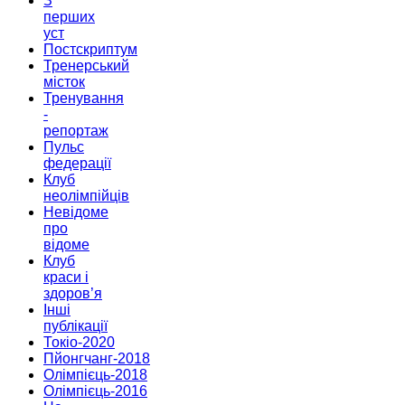
З
перших
уст
Постскриптум
Тренерський
місток
Тренування
-
репортаж
Пульс
федерації
Клуб
неолімпійців
Невідоме
про
відоме
Клуб
краси і
здоров’я
Інші
публікації
Токіо-2020
Пйонгчанг-2018
Олімпієць-2018
Олімпієць-2016