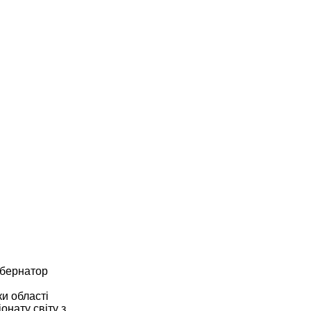
губернатор
ки області
онату світу з