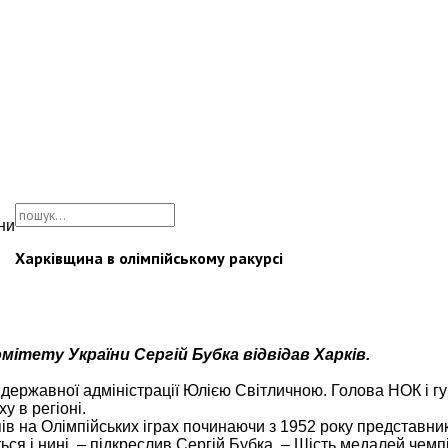
ни
Харківщина в олімпійському ракурсі
ітету України Сергій Бубка відвідав Харків.
ої державної адміністрації Юлією Світличною. Голова НОК і 
у в регіоні.
пів на Олімпійських іграх починаючи з 1952 року представни
ся і нині, – підкреслив Сергій Бубка. – Шість медалей чемпі