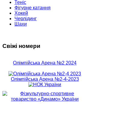
Теніс
Фігурне катання
Хокей
Черлідинг
Шахи
Свіжі номери
Олімпійська Арена №2 2024
Олімпійська Арена №2-4-2023