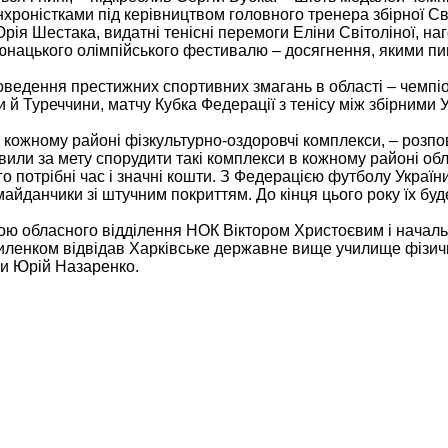
хроністками під керівництвом головного тренера збірної С
рія Шестака, видатні тенісні перемоги Еліни Світоліної, на
о юнацького олімпійського фестивалю – досягнення, якими п
роведення престижних спортивних змагань в області – чемпі
 й Туреччини, матчу Кубка Федерації з тенісу між збірними У
 кожному районі фізкультурно-оздоровчі комплекси, – розпо
вили за мету спорудити такі комплекси в кожному районі обл
го потрібні час і значні кошти. З Федерацією футболу Украї
айданчики зі штучним покриттям. До кінця цього року їх буд
овою обласного відділення НОК Віктором Христоєвим і начал
риленком відвідав Харківське державне вище училище фізич
би Юрій Назаренко.