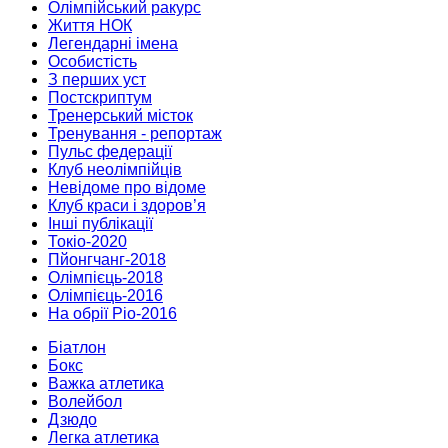
Олімпійський ракурс
Життя НОК
Легендарні імена
Особистість
З перших уст
Постскриптум
Тренерський місток
Тренування - репортаж
Пульс федерації
Клуб неолімпійців
Невідоме про відоме
Клуб краси і здоров’я
Інші публікації
Токіо-2020
Пйонгчанг-2018
Олімпієць-2018
Олімпієць-2016
На обрії Ріо-2016
Біатлон
Бокс
Важка атлетика
Волейбол
Дзюдо
Легка атлетика