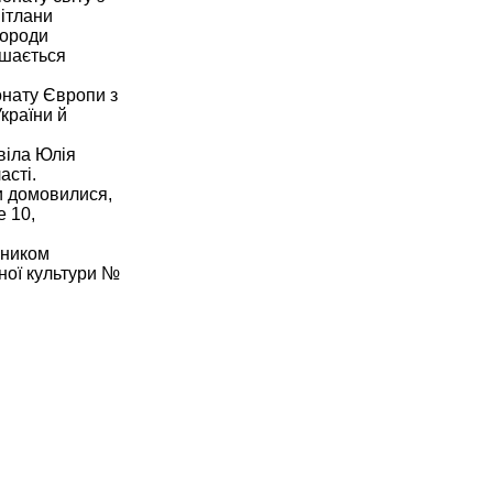
вітлани
городи
ишається
онату Європи з
країни й
віла Юлія
асті.
ни домовилися,
е 10,
ьником
ної культури №