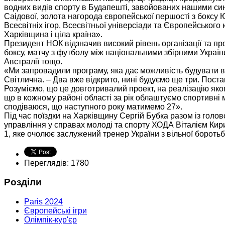
водних видів спорту в Будапешті, завойованих нашими син
Саідової, золота нагорода європейської першості з боксу Ю
Всесвітніх ігор, Всесвітньої універсіади та Європейськог
Харківщина і ціла країна».
Президент НОК відзначив високий рівень організації та п
боксу, матчу з футболу між національними збірними України
Австралії тощо.
«Ми запровадили програму, яка дає можливість будувати в
Світлична. – Два вже відкрито, нині будуємо ще три. Поста
Розуміємо, що це довготривалий проект, на реалізацію яко
що в кожному районі області за рік облаштуємо спортивні м
сподіваюся, що наступного року матимемо 27».
Під час поїздки на Харківщину Сергій Бубка разом із гол
управління у справах молоді та спорту ХОДА Віталієм Ки
1, яке очолює заслужений тренер України з вільної бороть
Переглядів: 1780
Розділи
Paris 2024
Європейські ігри
Олімпік-кур'єр