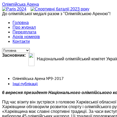
Олімпійська Арена
До олімпійської медалі разом з "Олімпійською Ареною"!
Головна
Про журнал
Передплата
Архів номерів
Контакти
Засновник:
Національний олімпійський комітет Украї
Олімпійська Арена №9-2017
Інші публікації
6 вересня президент Національного олімпійського ком
Під час візиту він зустрівся з головою Харківської обласн
Харківщини обговорили розвиток спорту і олімпійського рух
«Харківщина має славні спортивні традиції. За часи висту
вибороли 45 олімпійських нагород. Ці традиції продовжують