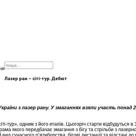
ни
Лазер ран – сіті-тур. Дебют
України з лазер рану. У змаганнях взяли участь понад 
-тур», одним з його етапів. Цьогоріч старти відбудуться в 3
ама якого передбачає змагання з бігу та стрільби з лазерног
ид сучасного п’ятиборства, бігові дистанції та відстані до