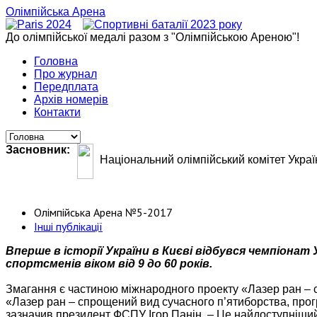
Олімпійська Арена
До олімпійської медалі разом з "Олімпійською Ареною"!
Головна
Про журнал
Передплата
Архів номерів
Контакти
Засновник:
Національний олімпійський комітет Украї
Олімпійська Арена №5-2017
Інші публікації
Вперше в історії України в Києві відбувся чемпіонат 
спортсменів віком від 9 до 60 років.
Змагання є частиною міжнародного проекту «Лазер ран – сіті
«Лазер ран – спрощений вид сучасного п’ятиборства, прогр
зазначив президент ФСПУ Ігор Панін. – Це найдоступніший в