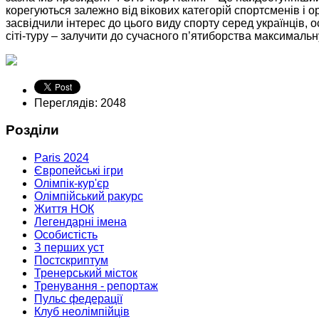
корегуються залежно від вікових категорій спортсменів і ор
засвідчили інтерес до цього виду спорту серед українців
сіті-туру – залучити до сучасного п’ятиборства максимальну
Переглядів: 2048
Розділи
Paris 2024
Європейські ігри
Олімпік-кур'єр
Олімпійський ракурс
Життя НОК
Легендарні імена
Особистість
З перших уст
Постскриптум
Тренерський місток
Тренування - репортаж
Пульс федерації
Клуб неолімпійців