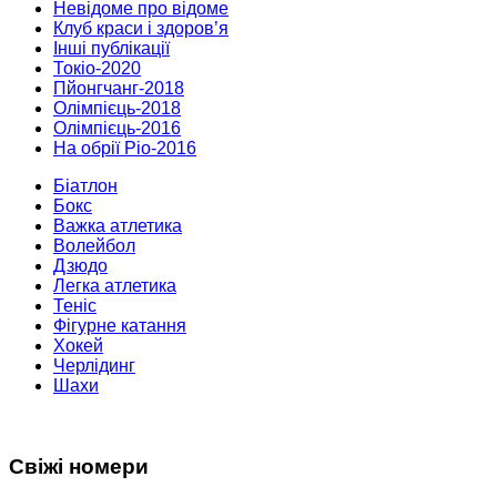
Невідоме про відоме
Клуб краси і здоров’я
Інші публікації
Токіо-2020
Пйонгчанг-2018
Олімпієць-2018
Олімпієць-2016
На обрії Ріо-2016
Біатлон
Бокс
Важка атлетика
Волейбол
Дзюдо
Легка атлетика
Теніс
Фігурне катання
Хокей
Черлідинг
Шахи
Свіжі номери