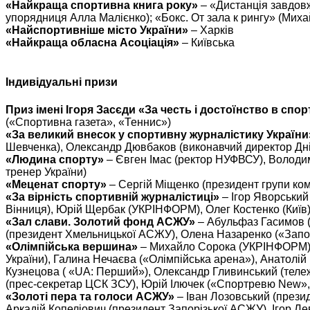
«Найкраща спортивна книга року»
– «Дистанція завдовж
упорядниця Алла Малієнко); «Бокс. От зала к рингу» (Мих
«Найспортивніше місто України»
– Харків
«Найкраща обласна Асоціація»
– Київська
Індивідуальні призи
Приз імені Ігоря Засєди «За честь і достоїнство в спо
(«Спортивна газета», «Теннис»)
«За великий внесок у спортивну журналістику України
Шевченка), Олександр Дювбаков (виконавчий директор Дні
«Людина спорту»
– Євген Імас (ректор НУФВСУ), Володи
тренер України)
«Меценат спорту»
– Сергій Міщенко (президент групи ком
«За вірність спортивній журналістиці»
– Ігор Яворський
Вінниця), Юрій Щербак (УКРІНФОРМ), Олег Костенко (Київ),
«Зал слави. Золотий фонд АСЖУ»
– Абульфаз Гасимов (
(президент Хмельницької АСЖУ), Олена Назаренко («Запор
«Олімпійська вершина»
– Михайло Сорока (УКРІНФОРМ), І
України), Галина Нечаєва («Олімпійська арена»), Анатолій
Кузнецова ( «UA: Перший»), Олександр Гливинський (тележу
(прес-секретар ЦСК ЗСУ), Юрій Ілючек («Спортревю New»
«Золоті пера та голоси АСЖУ»
– Іван Лозовський (прези
Аркадій Копеліович (президент Запорізької АСЖУ), Ігор 