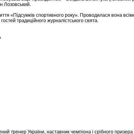
ан Лозовський.
дбиття «Підсумків спортивного року». Проводилася вона всім
х гостей традиційного журналістського свята.
»
ний тренер України, наставник чемпіона і срібного призера