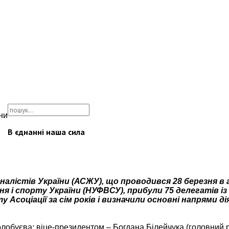
ни
В єднанні наша сила
рналістів України (АСЖУ), що проводився 28 березня в
я і спорту України (НУФВСУ), прибули 75 делегатів із
 Асоціації за сім років і визначили основні напрями д
буєва; віце-президентом – Богдана Білейчука (головний 