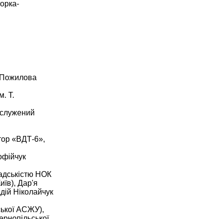
орка-
а Пожилова
. Т.
аслужений
тор «ВДТ-6»,
офійчук
мадськістю НОК
їв), Дар'я
дій Ніколайчук
ської АСЖУ),
ернопільської