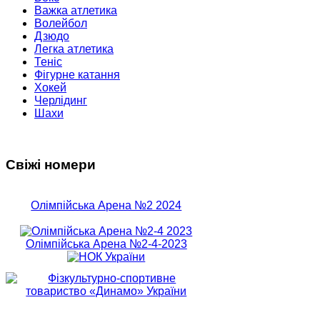
Важка атлетика
Волейбол
Дзюдо
Легка атлетика
Теніс
Фігурне катання
Хокей
Черлідинг
Шахи
Свіжі номери
Олімпійська Арена №2 2024
Олімпійська Арена №2-4-2023