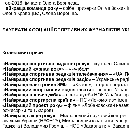
ігор-2016 гімнаста Олега Верняєва.
Найкраща команда року
– срібні призерки Олімпійських 
Олена Кравацька, Олена Вороніна.
ЛАУРЕАТИ АСОЦІАЦІЇ СПОРТИВНИХ ЖУРНАЛІСТІВ УК
Колективні призи
«Найкраще спортивне видання року»
– журнал «Олімпі
«Найкращий журнал року»
– «Футбол»
«Найкраща спортивна редакція телебачення»
– «UA: П
«Найкраща спортивна редакція радіо»
– Українське рад
«Найкраще електронне ЗМІ»
– «Xsport», інтернет-порт
«Найкращий спортивний відділ газети»
– «Голос Україн
«Найкраща прес-служба»
– прес-служба НОК України; пр
«Найкраща спортарена країни»
– ПС «Локомотив» імені Г
«Найкращий проект року»
– фільм «Лобановський назав
режисер Антон Азаров)
«Найкраща акція року»
– Міжнародний науковий конгрес «О
академії України (НУФВСУ); Міжнародний юнацький турнір з
Гаджега і Володимир Громіш – НСБ «Закарпаття», Закар