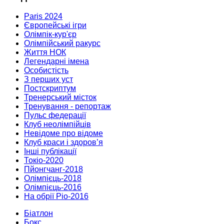
Paris 2024
Європейські ігри
Олімпік-кур'єр
Олімпійський ракурс
Життя НОК
Легендарні імена
Особистість
З перших уст
Постскриптум
Тренерський місток
Тренування - репортаж
Пульс федерації
Клуб неолімпійців
Невідоме про відоме
Клуб краси і здоров’я
Інші публікації
Токіо-2020
Пйонгчанг-2018
Олімпієць-2018
Олімпієць-2016
На обрії Ріо-2016
Біатлон
Бокс