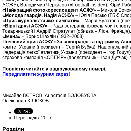
АСЖУ), Володимир Черкасов («Football Inside»), Юрій Раб
«Найкращий фотокореспондент АСЖУ»
– Микола Бочок
«Молода гвардія. Надія АСЖУ»
– Юлія Пасько (ТБ-5 Спор
«Приз журналістських симпатій»
– Марія Булатова (през
«Вірні друзі АСЖУ»
– Рада ветеранів фізкультури і спорту
Товарницький і Андрій Стратулат (обидва – Ліон, Франція)
«Імена»
– Борис Шахлін (1932–2008)
Почесний приз АСЖУ «За співпрацю та підтримку Асоці
комітет України (президент – Сергій Бубка), Національний 
Федерація легкої атлетики України (президент – Ігор Гоцул)
страхова компанія «СПЕЙР» (представник – Іван Дутчак), 
Повністю читайте у віддрукованому номері.
Передплатити журнал зараз!
Михайло ВЄТРОВ, Анастасія ВОЛОБУЄВА,
Олександр ХІЛЮКОВ
Переглядів: 2017
Розділи