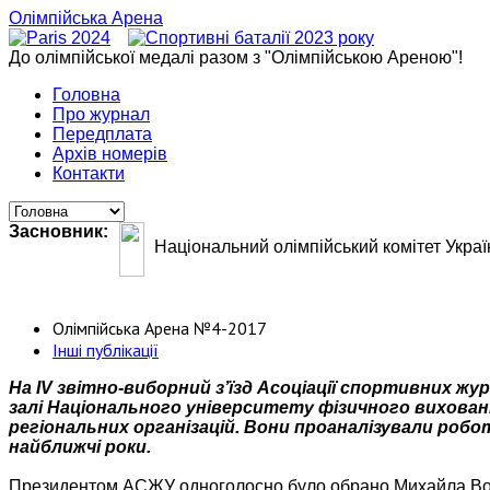
Олімпійська Арена
До олімпійської медалі разом з "Олімпійською Ареною"!
Головна
Про журнал
Передплата
Архів номерів
Контакти
Засновник:
Національний олімпійський комітет Украї
Олімпійська Арена №4-2017
Інші публікації
На IV звітно-виборний з’їзд Асоціації спортивних жу
залі Національного університету фізичного вихованн
регіональних організацій. Вони проаналізували роботу
найближчі роки.
Президентом АСЖУ одноголосно було обрано Михайла Воло