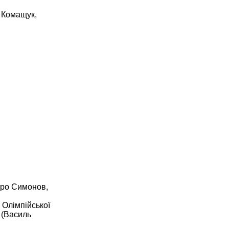
а Комащук,
тро Симонов,
 Олімпійської
 (Василь