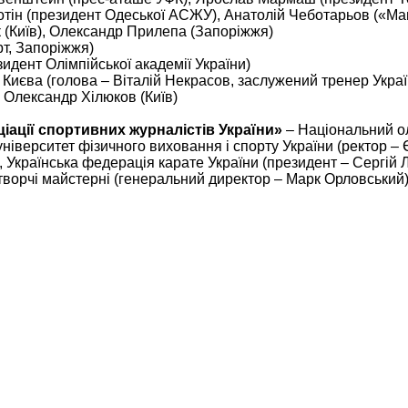
отін (президент Одеської АСЖУ), Анатолій Чеботарьов («Ма
 (Київ), Олександр Прилепа (Запоріжжя)
т, Запоріжжя)
идент Олімпійської академії України)
 Києва (голова – Віталій Некрасов, заслужений тренер Украї
, Олександр Хілюков (Київ)
ації спортивних журналістів України»
– Національний о
університет фізичного виховання і спорту України (ректор – 
, Українська федерація карате України (президент – Сергій Л
творчі майстерні (генеральний директор – Марк Орловський)