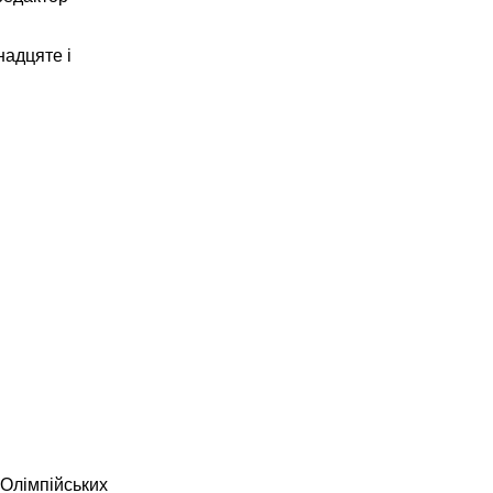
надцяте і
 Олімпійських