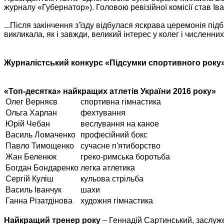
журналу «Губернатор»). Головою ревізійної комісії став Ів
...Після закінчення з'їзду відбулася яскрава церемонія пі
викликала, як і завжди, великий інтерес у колег і численни
Журналістський конкурс «Підсумки спортивного року
«Топ-десятка» найкращих атлетів України 2016 року»
Олег Верняєв
спортивна гімнастика
Ольга Харлан
фехтування
Юрій Чебан
веслування на каное
Василь Ломаченко
професійний бокс
Павло Тимощенко
сучасне п'ятиборство
Жан Беленюк
греко-римська боротьба
Богдан Бондаренко
легка атлетика
Сергій Куліш
кульова стрільба
Василь Іванчук
шахи
Ганна Різатдінова
художня гімнастика
Найкращий тренер року
– Геннадій Сартинський, заслуже