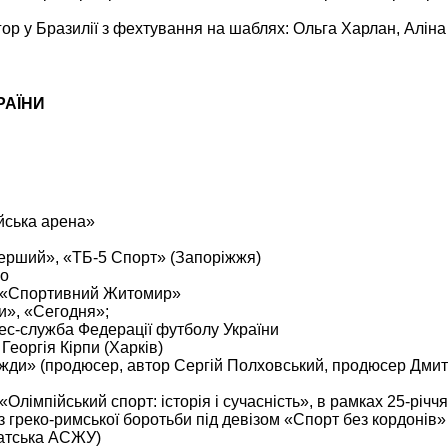
ігор у Бразилії з фехтування на шаблях: Ольга Харлан, Алін
РАЇНИ
йська арена»
ерший», «ТБ-5 Спорт» (Запоріжжя)
іо
ал «Спортивний Житомир»
и», «Сегодня»;
ес-служба Федерації футболу України
еоргія Кірпи (Харків)
жди» (продюсер, автор Сергій Полховський, продюсер Дми
лімпійський спорт: історія і сучасність», в рамках 25-річчя
 греко-римської боротьби під девізом «Спорт без кордонів»
патська АСЖУ)