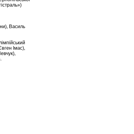
гістраль»)
ни), Василь
лімпійський
Євген Імас),
евчук),
.