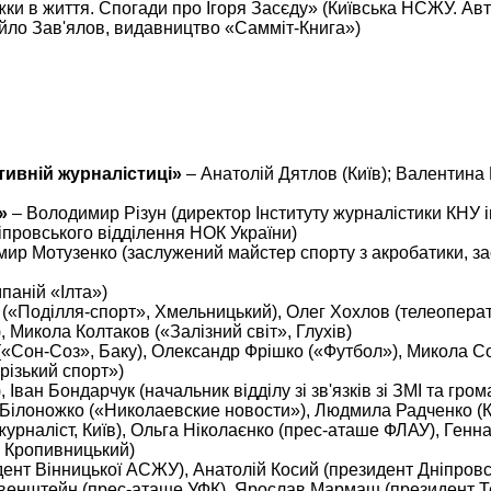
ки в життя. Спогади про Ігоря Засєду» (Київська НСЖУ. Авт
айло Зав'ялов, видавництво «Самміт-Книга»)
ртивній журналістиці»
– Анатолій Дятлов (Київ); Валентин
»
– Володимир Різун (директор Інституту журналістики КНУ ім
провського відділення НОК України)
мир Мотузенко (заслужений майстер спорту з акробатики, з
паній «Ілта»)
 («Поділля-спорт», Хмельницький), Олег Хохлов (телеопера
 Микола Колтаков («Залізний світ», Глухів)
«Сон-Соз», Баку), Олександр Фрішко («Футбол»), Микола С
ізький спорт»)
ван Бондарчук (начальник відділу зі зв'язків зі ЗМІ та гро
 Білоножко («Николаевские новости»), Людмила Радченко (Ки
рналіст, Київ), Ольга Ніколаєнко (прес-аташе ФЛАУ), Генна
, Кропивницький)
дент Вінницької АСЖУ), Анатолій Косий (президент Дніпров
Левенштейн (прес-аташе УФК), Ярослав Мармаш (президент Т