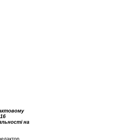
 актовому
 16
іяльності на
редактор