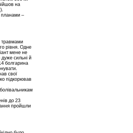
зійшов на
).
і планами –
 з травмами
го рівня. Одне
іант мене не
 дуже сильні й
014 болгарина
онувати.
нав свої
гко підкорював
уболівальникам
нів до 23
агання пройшли
бхідно було