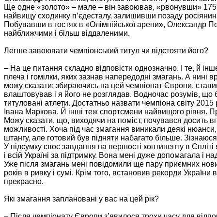
Ще одне «золото» – мале – він завоював, «рвонувши» 175 кг
найвищу сходинку п’єдесталу, залишивши позаду росіянина 
Побувавши в гостях в «Олімпійської арени», Олександр П
найближчими і більш віддаленими.
Легше завоювати чемпіонський титул чи відстояти його?
– На це питання складно відповісти однозначно. І те, й ін
плеча і гомілки, яких зазнав напередодні змагань. А нині 
можу сказати: збираючись на цей чемпіонат Європи, ставив
влаштовував і я його не розглядав. Водночас розумів, що 
титуловані атлети. Достатньо назвати чемпіона світу 2015
Івана Маркова. Й інші теж спортсмени найвищого рівня. П
Можу сказати, що, виходячи на поміст, почувався досить вп
можливості. Хоча під час змагання виникали деякі нюанси,
штангу, але готовий був підняти набагато більше. Зізнаюся
У підсумку своє завдання на першості континенту в Спліт
і всій Україні за підтримку. Вона мені дуже допомагала і н
Уже після змагань мені повідомили ще пару приємних нови
років в ривку і сумі. Крім того, встановив рекорди України
прекрасно.
Які змагання заплановані у вас на цей рік?
– Після чемпіонату Європи з’явилося трохи часу для відпо