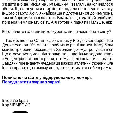
з’їздити в рідні місця на Луганщину. І взагалі, накопичил
збори. Що стосується стартів, то подали попередню заявку н
іншого старту. Хочу якнайкраще підготуватися до чемпіонат
там поборотися за «золото». Вважаю, що здатний здобути 
призера чемпіонату світу. А я готовий підняти і більше, ніж 
Кого бачите головними конкурентами на чемпіонаті світу?
– Тих же, що і на Олімпійських іграх у Ріо-де-Жанейро. Пе
Денис Уланов. Усі мають приблизно рівні шанси. Кому більш
майже три роки проживаю в Хмельницькому, тренуюся в сп
Що стосується умов підготовки, то я настільки задоволен
«Епіцентрі» світового рівня, в тому числі і штанги, і поміс
Завдяки президенту Федерації важкої атлетики України Оле
Інша справа, що самому доводиться тримати себе в рамка
Повністю читайте у віддрукованому номері.
Передплатити журнал зараз!
Інтерв’ю брав
Ігор ЧЕМЕРИС