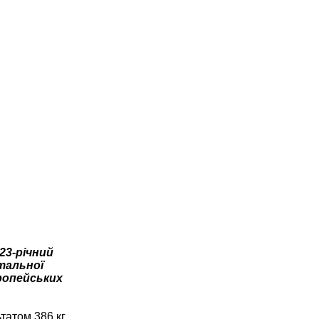
23-річний
тальної
вропейських
татом 386 кг.