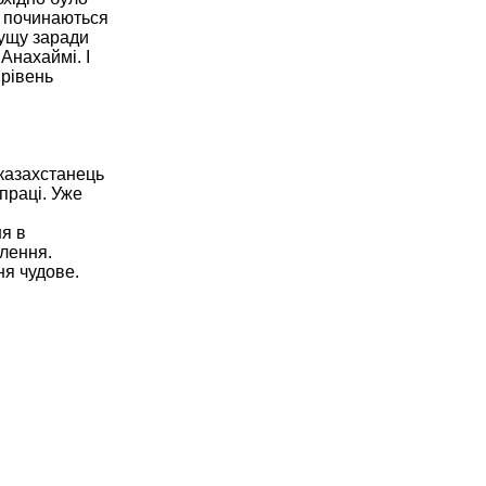
ро починаються
пущу заради
Анахаймі. І
 рівень
 казахстанець
праці. Уже
ня в
плення.
ня чудове.