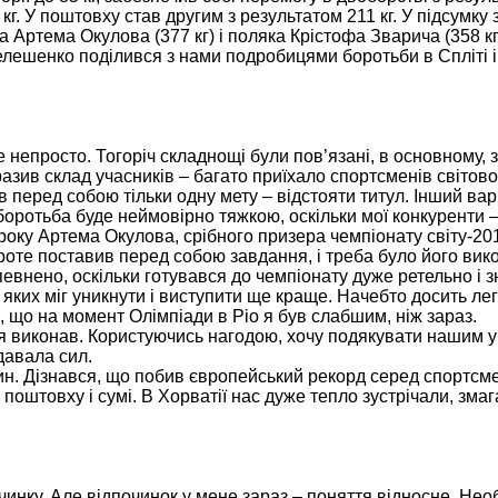
. У поштовху став другим з результатом 211 кг. У підсумку 
Артема Окулова (377 кг) і поляка Крістофа Зварича (358 кг
елешенко поділився з нами подробицями боротьби в Спліті 
ше непросто. Тогоріч складнощі були пов’язані, в основному,
вразив склад учасників – багато приїхало спортсменів світово
 перед собою тільки одну мету – відстояти титул. Інший вар
боротьба буде неймовірно тяжкою, оскільки мої конкуренти –
 року Артема Окулова, срібного призера чемпіонату світу-2
роте поставив перед собою завдання, і треба було його вик
евнено, оскільки готувався до чемпіонату дуже ретельно і з
 яких міг уникнути і виступити ще краще. Начебто досить ле
, що на момент Олімпіади в Ріо я був слабшим, ніж зараз.
і я виконав. Користуючись нагодою, хочу подякувати нашим 
адавала сил.
н. Дізнався, що побив європейський рекорд серед спортсме
 в поштовху і сумі. В Хорватії нас дуже тепло зустрічали, зм
чинку. Але відпочинок у мене зараз – поняття відносне. Нео