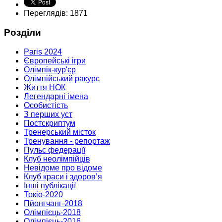
Переглядів: 1871
Розділи
Paris 2024
Європейські ігри
Олімпік-кур'єр
Олімпійський ракурс
Життя НОК
Легендарні імена
Особистість
З перших уст
Постскриптум
Тренерський місток
Тренування - репортаж
Пульс федерації
Клуб неолімпійців
Невідоме про відоме
Клуб краси і здоров’я
Інші публікації
Токіо-2020
Пйонгчанг-2018
Олімпієць-2018
Олімпієць-2016