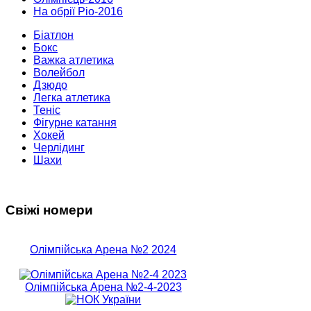
На обрії Ріо-2016
Біатлон
Бокс
Важка атлетика
Волейбол
Дзюдо
Легка атлетика
Теніс
Фігурне катання
Хокей
Черлідинг
Шахи
Свіжі номери
Олімпійська Арена №2 2024
Олімпійська Арена №2-4-2023