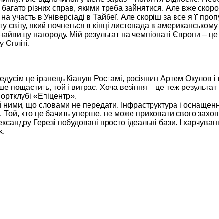
ося багато різних справ, якими треба зайнятися. Але вже ско
а участь в Універсіаді в Тайбеї. Але скоріш за все я її про
у світу, який почнеться в кінці листопада в американському 
найвищу нагороду. Мій результат на чемпіонаті Європи – це
у Спліті.
редусім це іранець Кіануш Ростамі, росіянин Артем Окулов і
е пощастить, той і виграє. Хоча везіння – це теж результат 
ортклубі «Епіцентр».
ий ними, що словами не передати. Інфраструктура і оснащен
т... Той, хто це бачить уперше, не може приховати свого захо
ксандру Герезі побудовані просто ідеальні бази. І харчуван
х.