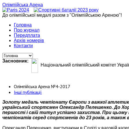
Олімпійська Арена
До олімпійської медалі разом з "Олімпійською Ареною"!
Головна
Про журнал
Передплата
Архів номерів
Контакти
Засновник:
Національний олімпійський комітет Украї
Олімпійська Арена №4-2017
Інші публікації
Золоту медаль чемпіонату Європи з важкої атлетики
український спортсмен Олександр Пелешенко. До Хор
першості і свій титул успішно захистив. При цьому 
чемпіонатів серед спортсменів до 23 років, а також
Олександр Пелешенко, виступаючи в Спліті у ваговій категор