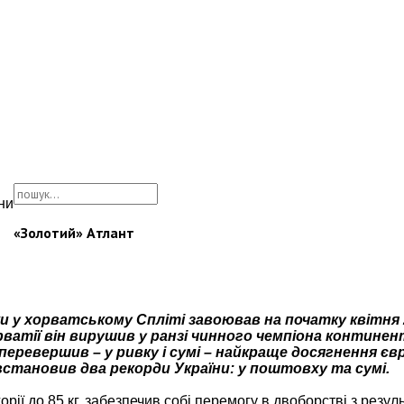
ни
«Золотий» Атлант
 у хорватському Спліті завоював на початку квітня 
ватії він вирушив у ранзі чинного чемпіона континен
перевершив – у ривку і сумі – найкраще досягнення є
 встановив два рекорди України: у поштовху та сумі.
ії до 85 кг, забезпечив собі перемогу в двоборстві з резуль