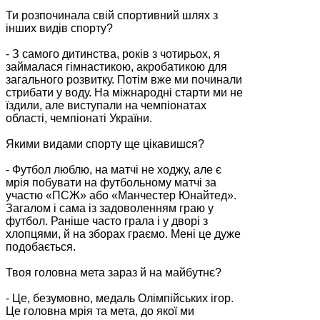
Ти розпочинала свій спортивний шлях з
інших видів спорту?
- З самого дитинства, років з чотирьох, я
займалася гімнастикою, акробатикою для
загального розвитку. Потім вже ми починали
стрибати у воду. На міжнародні старти ми не
їздили, але виступали на чемпіонатах
області, чемпіонаті України.
Якими видами спорту ще цікавишся?
- Футбол люблю, на матчі не ходжу, але є
мрія побувати на футбольному матчі за
участю «ПСЖ» або «Манчестер Юнайтед».
Загалом і сама із задоволенням граю у
футбол. Раніше часто грала і у дворі з
хлопцями, й на зборах граємо. Мені це дуже
подобається.
Твоя головна мета зараз й на майбутнє?
- Це, безумовно, медаль Олімпійських ігор.
Це головна мрія та мета, до якої ми