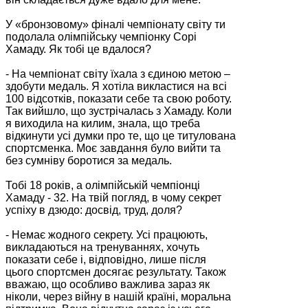
У «бронзовому» фіналі чемпіонату світу ти
подолала олімпійську чемпіонку Сорі
Хамаду. Як тобі це вдалося?
- На чемпіонат світу їхала з єдиною метою –
здобути медаль. Я хотіла викластися на всі
100 відсотків, показати себе та свою роботу.
Так вийшло, що зустрічалась з Хамаду. Коли
я виходила на килим, знала, що треба
відкинути усі думки про те, що це титулована
спортсменка. Моє завдання було вийти та
без сумніву боротися за медаль.
Тобі 18 років, а олімпійській чемпіонці
Хамаду - 32. На твій погляд, в чому секрет
успіху в дзюдо: досвід, труд, доля?
- Немає жодного секрету. Усі працюють,
викладаються на тренуваннях, хочуть
показати себе і, відповідно, лише після
цього спортсмен досягає результату. Також
вважаю, що особливо важлива зараз як
ніколи, через війну в нашій країні, моральна