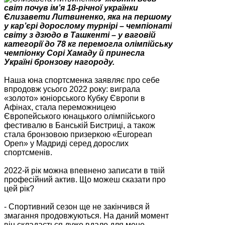
світ почув ім’я 18-річної українки
Єлизавети Литвиненко, яка на першому
у кар’єрі дорослому турнірі – чемпіонаті
світу з дзюдо в Ташкенті – у ваговій
категорії до 78 кг перемогла олімпійську
чемпіонку Сорі Хамаду й принесла
Україні бронзову нагороду.
Наша юна спортсменка заявляє про себе
впродовж усього 2022 року: виграла
«золото» юніорського Кубку Європи в
Афінах, стала переможницею
Європейського юнацького олімпійського
фестивалю в Банській Бистриці, а також
стала бронзовою призеркою «European
Open» у Мадриді серед дорослих
спортсменів.
2022-й рік можна впевнено записати в твій
професійний актив. Що можеш сказати про
цей рік?
- Спортивний сезон ще не закінчився й
змагання продовжуються. На даний момент
він складається дуже вдало для мене.