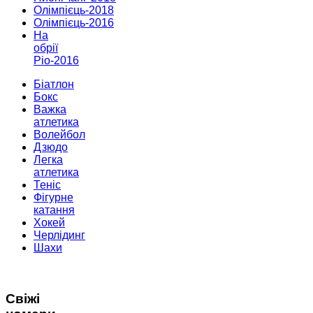
Олімпієць-2018
Олімпієць-2016
На
обрії
Ріо-2016
Біатлон
Бокс
Важка
атлетика
Волейбол
Дзюдо
Легка
атлетика
Теніс
Фігурне
катання
Хокей
Черлідинг
Шахи
Свіжі