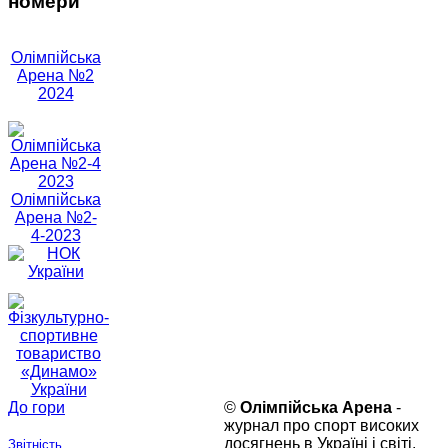
номери
Олімпійська
Арена №2
2024
Олімпійська
Арена №2-
4-2023
До гори
©
Олімпійська Арена
-
журнал про спорт високих
досягнень в Україні і світі.
Звітність