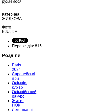
рухаємося.
Катерина
ЖИДКОВА
Фото
EJU, IJF
Переглядів: 815
Розділи
Paris
2024
Європейські
ігри
Олімпік-
кур'єр
Олімпійський
ракурс
Життя
НОК
Легендарні