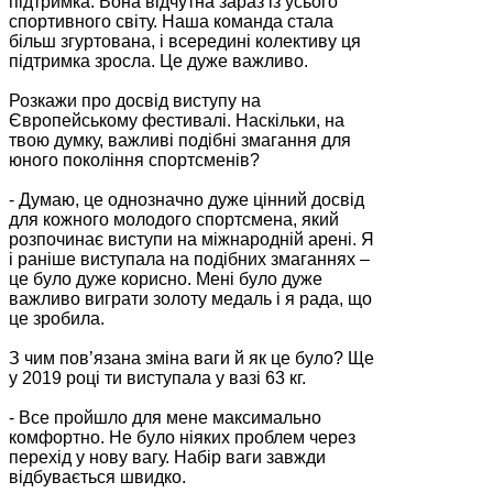
підтримка. Вона відчутна зараз із усього
спортивного світу. Наша команда стала
більш згуртована, і всередині колективу ця
підтримка зросла. Це дуже важливо.
Розкажи про досвід виступу на
Європейському фестивалі. Наскільки, на
твою думку, важливі подібні змагання для
юного покоління спортсменів?
- Думаю, це однозначно дуже цінний досвід
для кожного молодого спортсмена, який
розпочинає виступи на міжнародній арені. Я
і раніше виступала на подібних змаганнях –
це було дуже корисно. Мені було дуже
важливо виграти золоту медаль і я рада, що
це зробила.
З чим пов’язана зміна ваги й як це було? Ще
у 2019 році ти виступала у вазі 63 кг.
- Все пройшло для мене максимально
комфортно. Не було ніяких проблем через
перехід у нову вагу. Набір ваги завжди
відбувається швидко.