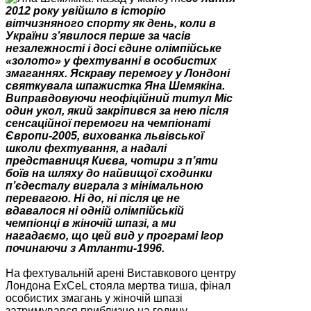
2012 року увійшло в історію
вітчизняного спорту як день, коли в
України з’явилося перше за часів
незалежності і досі єдине олімпійське
«золото» у фехтуванні в особистих
змаганнях. Яскраву перемогу у Лондоні
святкувала шпажистка Яна Шемякіна.
Виправдовуючи неофіційний титул Міс
один укол, який закріпився за нею після
сенсаційної перемоги на чемпіонаті
Європи-2005, вихованка львівської
школи фехтування, а надалі
представниця Києва, чотири з п’яти
боїв на шляху до найвищої сходинки
п’єдесталу виграла з мінімальною
перевагою. Ні до, ні після це не
вдавалося ні одній олімпійській
чемпіонці в жіночій шпазі, а ми
нагадаємо, що цей вид у програмі Ігор
починаючи з Атланти-1996.
На фехтувальній арені Виставкового центру
Лондона ExCeL стояла мертва тиша, фінал
особистих змагань у жіночій шпазі
затримувався приблизно на годину.