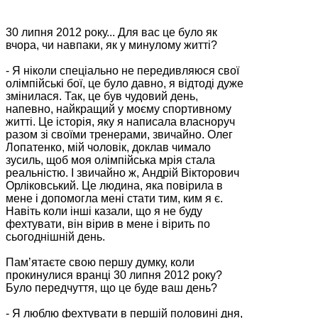
30 липня 2012 року... Для вас це було як
вчора, чи навпаки, як у минулому житті?
- Я ніколи спеціально не передивляюся свої
олімпійські бої, це було давно, я відтоді дуже
змінилася. Так, це був чудовий день,
напевно, найкращий у моєму спортивному
житті. Це історія, яку я написала власноруч
разом зі своїми тренерами, звичайно. Олег
Лопатенко, мій чоловік, доклав чимало
зусиль, щоб моя олімпійська мрія стала
реальністю. І звичайно ж, Андрій Вікторович
Орліковський. Це людина, яка повірила в
мене і допомогла мені стати тим, ким я є.
Навіть коли інші казали, що я не буду
фехтувати, він вірив в мене і вірить по
сьогоднішній день.
Пам’ятаєте свою першу думку, коли
прокинулися вранці 30 липня 2012 року?
Було передчуття, що це буде ваш день?
- Я люблю фехтувати в першій половині дня,