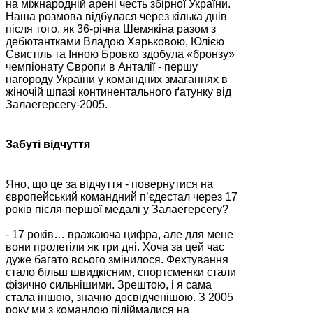
на міжнародній арені честь збірної України.
Наша розмова відбулася через кілька днів
після того, як 36-річна Шемякіна разом з
дебютантками Владою Харьковою, Юлією
Свистіль та Інною Бровко здобула «бронзу»
чемпіонату Європи в Анталії - першу
нагороду України у командних змаганнях в
жіночій шпазі континентального ґатунку від
Залаегерсегу-2005.
Забуті відчуття
Яно, що це за відчуття - повернутися на
європейський командний п’єдестал через 17
років після першої медалі у Залаегерсегу?
- 17 років… вражаюча цифра, але для мене
вони пролетіли як три дні. Хоча за цей час
дуже багато всього змінилося. Фехтування
стало більш швидкісним, спортсменки стали
фізично сильнішими. Зрештою, і я сама
стала іншою, значно досвідченішою. З 2005
року ми з командою підіймалися на