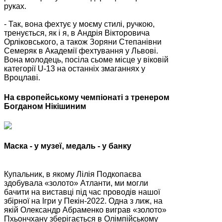
руках.
- Так, вона фехтує у моєму стилі, ручкою,
тренується, як і я, в Андрія Вікторовича
Орліковського, а також Зоряни Степанівни
Семеряк в Академії фехтування у Львові.
Вона молодець, посіла сьоме місце у віковій
категорії U-13 на останніх змаганнях у
Вроцлаві.
На європейському чемпіонаті з тренером
Богданом Нікішиним
Маска - у музеї, медаль - у банку
Купальник, в якому Лілія Подкопаєва
здобувала «золото» Атланти, ми могли
бачити на виставці під час проводів нашої
збірної на Ігри у Пекін-2022. Одна з лиж, на
якій Олександр Абраменко виграв «золото»
Пхьончхану зберігається в Олімпійському