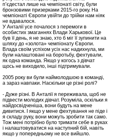
п’єдестал лише на чемпіонаті світу, були
бронзовими призерками 2015-го року. На
чемпіонаті Європи увійти до трійки нам ніяк
не вдавалося.
У Анталії усе почалося з перемоги в
особистих змаганнях Влади Харькової. Це
був її день, я не знаю, хто б міг її зупинити на
шляху до «золота» чемпіонату Європи.
Влада своїм успіхом усіх нас надихнула, ми
були налаштовані на боротьбу, фехтували,
як одна команда. Якщо у когось з дівчат
щось не виходило, інші підтримували.
2005 року ви були наймолодшою в команді,
а зараз навпаки. Наскільки це різні ролі?
- Дуже різні. В Анталії я переживала, щоб не
підвести молодих дівчат. Розуміла, оскільки я
найдосвідченіша, вони будуть на мене
дивитися. І якщо у мене фехтування не піде і
я складу руку, вони можуть зробити так само.
Тож мені потрібно було тримати себе в руках
і налаштовуватися на наступний бій, навіть
якщо у попередньому не все вийшло.