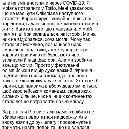
але не зміг виступити через COVID-19. Я
мріяла потрапити у Токіо. Мені здавалося,
що це має бути Олімпіада наступного
століття. Коронавірус, звичайно, вніс свої
корективи, гадаю, японці не змогли втілити в
життя багато з того, що планували. У моїй
пам’яті ці Ігри залишаться, як історія. Ми на
них не відібралися, хоча могли. Чому так
сталося? Можливо, позначився брак
змагальної практики, адже турнірів через
корону практично не було, можливо,
вплинули й інші фактори. Але ми зробили
все, що могли. Просто у фехтуванні
олімпійський відбір дуже важкий. Франція -
надзвичайно сильна команда, але вона
також не кваліфікувалася в Токіо. Хотілося б
вірити, що правила відбору дещо зміняться,
щоб європейським командам, серед яких
сильних більше, ніж на інших континентах,
стало легше потрапляти на Олімпіаду.
За рік після Ріо ви стали мамою і нібито не
збиралися повертатися на доріжку. Але
знову взяли до рук шпагу і продовжуєте її
тримати, навіть попри те, що не вдалося