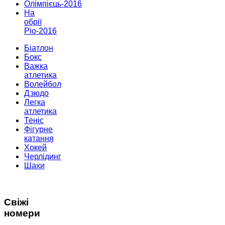
Олімпієць-2016
На
обрії
Ріо-2016
Біатлон
Бокс
Важка
атлетика
Волейбол
Дзюдо
Легка
атлетика
Теніс
Фігурне
катання
Хокей
Черлідинг
Шахи
Свіжі
номери