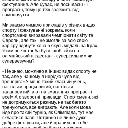
фехтування. Але буває, не поснідаєш - і
програєш, тому це теж залежить від
самопочуття.
Ми знаємо чимало прикладів у різних видах
спорту і фехтуванні зокрема, коли
спортсмени вигравали чемпіонати світу та
Європи, але так і не змогли за всю свою
кар’єру здобути хоча б якусь медаль на Іграх.
Яким все ж треба бути, щоб зійти на
олімпійський п’єдестал, - суперсильним чи
супервезучим?
- Не знаю, можливо в інших видах спорту не
так, але у нашому я нерідко чула від
тренерів: «У мене такий класний учень,
настільки працьовитий, настільки
талановитий, а от на змаганнях програє - і
все!» А є зворотні приклади. Спортсмени, які
не дотримуються режиму, не так багато
тренуються, все виграють. Але коли мова
йде про такий турнір, як Олімпіада, тут має
скластися пазл. Потрібно не лише дуже
добре фехтувати, але й правильно себе
налаштувати, щоб не було надмірних