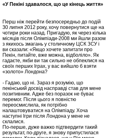
«У Пекіні здавалося, що це кінець життя»
Перш ніж перейти безпосередньо до подій
30 липня 2012 року, хочу повернутися ще на
чотири роки назад. Пригадую, як через кілька
місяців після Олімпіади-2008 ми йшли разом
з якихось змагань у столичному ЦСК ЗСУ і
ви сказали: «Якщо хочете запитати про
Пекін, питайте, вже можна, відболіло». Як
гадаєте, якби ви так сильно не обпеклися на
своїх перших Іграх, у вас вийшло б взяти
«золото» Лондона?
- Гадаю, що ні. Зараз я розумію, що
пекінський досвід насправді став для мене
позитивним. Адже без поразок не буває
перемог. Після цього я повністю
переосмислила, як потрібно
налаштовуватися на Олімпіаду. Хоча
наступні Ігри після Лондона у мене не
склалися.
По-перше, дуже важко підтвердити такий
результат, по-друге, я знову припустилася