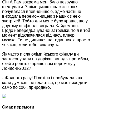
Сін А Рам зокрема мені було незручно
фехтувати. З німецькою шпажисткою я
почувалася впевненішою, адже частіше
виходила переможницею з наших з нею
зустрічей. Тобто для мене було краще, що у
другому півфіналі виграла Хайдеманн.
Щодо непередбачуваної затримки, то я в той
момент відключилася від часу, плеєр,
музика. Ти не дивишся на годинник, а просто
чекаєш, коли тебе викличуть.
Як часто після олімпійського фіналу ви
застосовували на доріжці випад з прогибом,
який з рештою приніс вам перемогу у
Лондоні-2012?
- Жодного разу! Я хотіла і пробувала, але
коли думаєш, не вдається, це має виходити
само по собі, природньо.
Смак перемоги