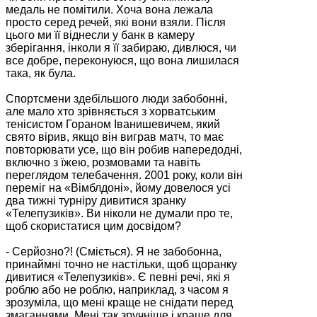
медаль не помітили. Хоча вона лежала
просто серед речей, які вони взяли. Після
цього ми її віднесли у банк в камеру
зберігання, інколи я її забираю, дивлюся, чи
все добре, переконуюся, що вона лишилася
така, як була.
Спортсмени здебільшого люди забобонні,
але мало хто зрівняється з хорватським
тенісистом Гораном Іванишевичем, який
свято вірив, якщо він виграв матч, то має
повторювати усе, що він робив напередодні,
включно з їжею, розмовами та навіть
переглядом телебачення. 2001 року, коли він
переміг на «Вімблдоні», йому довелося усі
два тижні турніру дивитися зранку
«Телепузиків». Ви ніколи не думали про те,
щоб скористатися цим досвідом?
- Серйозно?! (Сміється). Я не забобонна,
принаймні точно не настільки, щоб щоранку
дивитися «Телепузиків». Є певні речі, які я
роблю або не роблю, наприклад, з часом я
зрозуміла, що мені краще не снідати перед
змаганнями. Мені так зручніше і краще для