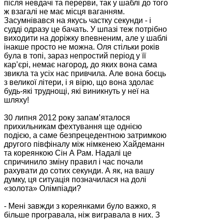
після невдачі та перерви, так у шаблі до того
ж взагалі не має місця ваганням.
Засумнівався на якусь частку секунди - і
судді одразу це бачать. У шпазі теж потрібно
виходити на доріжку впевненим, але у шаблі
інакше просто не можна. Оля стільки років
була в топі, зараз непростий період у її
кар’єрі, немає нагород, до яких вона сама
звикла та усіх нас привчила. Але вона боєць
з великої літери, і я вірю, що вона здолає
будь-які труднощі, які виникнуть у неї на
шляху!
30 липня 2012 року запам’яталося
прихильникам фехтування ще однією
подією, а саме безпрецедентною затримкою
другого півфіналу між німкенею Хайдеманн
та кореянкою Сін А Рам. Надалі це
спричинило зміну правил і час почали
рахувати до сотих секунди. А як, на вашу
думку, ця ситуація позначилася на долі
«золота» Олімпіади?
- Мені завжди з кореянками було важко, я
більше програвала, ніж вигравала в них. З