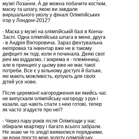
музеї Лозанни. А де можна побачити костюм,
маску та шпагу, якою ви завдали
вирішального уколу у фіналі Олімпійських
ігор у Лондоні-2012?
- Маска у музеї на олімпійській базі в Конча-
Заспі. Одна олімпійська шпага в мене, друга
- в Андрія Вікторовича. Зараз фехтувальна
екіпіровка та інвентар вже не в такому
дефіциті як тоді, коли я починала. Деякі свої
речі ми віддаємо, і зокрема я - племінниці,
але в принципі у цьому вже не має такої
потреби. Все є у вільному доступі й батьки,
які мають можливість, купують для своїх
дітей усе нове.
Після церемонії нагородження ви якийсь час
не випускали олімпійську нагороду з рук і
казали, що навіть спати з нею готові, тепер
як часто згадуєте про неї?
- Через пару років після Олімпіади у нас
обікрали квартиру і багато всього забрали.
Не знаю чи то злодії виявилися порядними,
чи вони просто мою золоту олімпійську