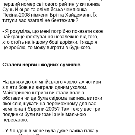
перший номер світового рейтингу китаянка
Сунь Йюцзе та олімпійська чемпіонка
Пекіна-2008 німкеня Брітта Хайдеманн. Їх
титули вас взагалі не бентежили?
- Я розуміла, що мені потрібно показати своє
найкраще фехтування незалежно від того,
хто стоїть на іншому боці доріжки. І якщо я
це зроблю, то можу виграти в будь-кого.
Сталеві нерви і жодних сумнівів
На шляху до олімпійського «золота» чотири
з п’яти боїв ви виграли одним уколом.
Майстринею інтриги ви стали волею
обставин чи це була свідома тактика, витоки
якої слід шукати на переможному для вас
чемпіонаті Європи-2005? Там теж у вас три
поєдинки були виграні з мінімальною
перевагою.
- У Лондоні в мене була дуже важка гілка у