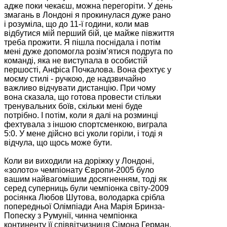
адже поки чекаєш, можна перегоріти. У день
змагань в Лондоні я прокинулася дуже рано
і розуміла, що до 11-ї години, коли мав
відбутися мій перший бій, це майже півжиття
треба прожити. Я пішла поснідала і потім
мені дуже допомогла розім’ятися подруга по
команді, яка не виступала в особистій
першості, Анфіса Почкалова. Вона фехтує у
моєму стилі - ручкою, де надзвичайно
важливо відчувати дистанцію. При чому
вона сказала, що готова провести стільки
тренувальних боїв, скільки мені буде
потрібно. І потім, коли я далі на розминці
фехтувала з іншою спортсменкою, виграла
5:0. У мене дійсно всі уколи горіли, і тоді я
відчула, що щось може бути.
Коли ви виходили на доріжку у Лондоні,
«золото» чемпіонату Європи-2005 було
вашим найвагомішим досягненням, тоді як
серед суперниць були чемпіонка світу-2009
росіянка Любов Шутова, володарка срібла
попередньої Олімпіади Ана Марія Бринза-
Попеску з Румунії, чинна чемпіонка
континенту її співвітчизниця Сімона Герман,