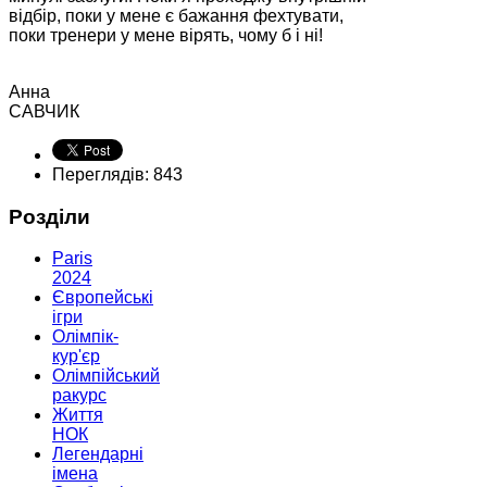
відбір, поки у мене є бажання фехтувати,
поки тренери у мене вірять, чому б і ні!
Анна
САВЧИК
Переглядів: 843
Розділи
Paris
2024
Європейські
ігри
Олімпік-
кур'єр
Олімпійський
ракурс
Життя
НОК
Легендарні
імена