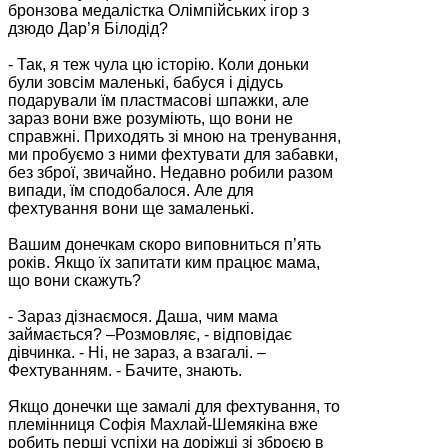
бронзова медалістка Олімпійських ігор з
дзюдо Дар’я Білодід?
- Так, я теж чула цю історію. Коли доньки
були зовсім маленькі, бабуся і дідусь
подарували їм пластмасові шпажки, але
зараз вони вже розуміють, що вони не
справжні. Приходять зі мною на тренування,
ми пробуємо з ними фехтувати для забавки,
без зброї, звичайно. Недавно робили разом
випади, їм сподобалося. Але для
фехтування вони ще замаленькі.
Вашим донечкам скоро виповниться п’ять
років. Якщо їх запитати ким працює мама,
що вони скажуть?
- Зараз дізнаємося. Даша, чим мама
займається? –Розмовляє, - відповідає
дівчинка. - Ні, не зараз, а взагалі. –
Фехтуванням. - Бачите, знають.
Якщо донечки ще замалі для фехтування, то
племінниця Софія Махлай-Шемякіна вже
робить перші успіхи на доріжці зі зброєю в