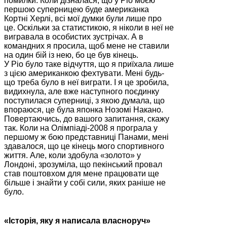
помилки. Коли дізналася, що у Ріо моєю
першою суперницею буде американка
Кортні Херлі, всі мої думки були лише про
це. Оскільки за статистикою, я ніколи в неї не
вигравала в особистих зустрічах. А в
командних я просила, щоб мене не ставили
на один бій із нею, бо це був кінець.
У Ріо було таке відчуття, що я приїхала лише
з цією американкою фехтувати. Мені будь-
що треба було в неї виграти. І я це зробила,
видихнула, але вже наступного поєдинку
поступилася суперниці, з якою думала, що
впораюся, це була японка Нозомі Накано.
Повертаючись, до вашого запитання, скажу
так. Коли на Олімпіаді-2008 я програла у
першому ж бою представниці Панами, мені
здавалося, що це кінець мого спортивного
життя. Але, коли здобула «золото» у
Лондоні, зрозуміла, що пекінський провал
став поштовхом для мене працювати ще
більше і знайти у собі сили, яких раніше не
було.
«Історія, яку я написала власноруч»