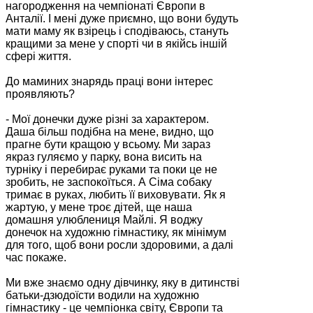
нагородження на чемпіонаті Європи в
Анталії. І мені дуже приємно, що вони будуть
мати маму як взірець і сподіваюсь, стануть
кращими за мене у спорті чи в якійсь іншій
сфері життя.
До маминих знарядь праці вони інтерес
проявляють?
- Мої донечки дуже різні за характером.
Даша більш подібна на мене, видно, що
прагне бути кращою у всьому. Ми зараз
якраз гуляємо у парку, вона висить на
турніку і перебирає руками та поки це не
зробить, не заспокоїться. А Сіма собаку
тримає в руках, любить її виховувати. Як я
жартую, у мене троє дітей, ще наша
домашня улюблениця Майлі. Я воджу
донечок на художню гімнастику, як мінімум
для того, щоб вони росли здоровими, а далі
час покаже.
Ми вже знаємо одну дівчинку, яку в дитинстві
батьки-дзюдоїсти водили на художню
гімнастику - це чемпіонка світу, Європи та