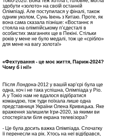
Токіо-2020. Вона теж хотіла і, головне, могла
здобути «золото» на своїй останній
Олімпіаді. Але поступилася у фіналі, також
одним уколом, Сунь Івень з Китаю. Проте, як
вона сама сказала пізніше: «Востаннє я
стояла на олімпійському п’єдесталі в
особистих змаганнях ще в Пекіні. Стільки
років у мене не було медалі, тож це «срібло»
для мене на вагу золота!»
«Фехтування - це моє життя, Париж-2024?
Чому б і ні!»
Після Лондона-2012 у вашій кар’єрі була ще
одна, хоч і не така успішна, Олімпіада у Ріо.
А у Токіо нам не вдалося відібратися
командою, тож туди поїхала лише одна
представниця України Олена Кривицька. Яке
враження залишили Ігри-2020, за якими ви
спостерігали біля екрана телевізора?
- Це була досить важка Олімпіада. Спочатку
її перенесли на рік. Хтось на неї відібрався,