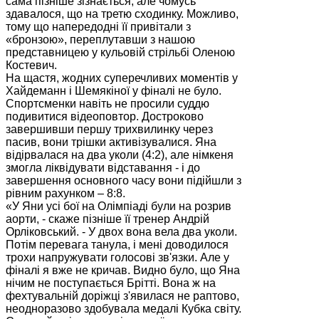
сама пізніше зізнається, але чомусь
здавалося, що на третю сходинку. Можливо,
тому що напередодні її привітали з
«бронзою», переплутавши з нашою
представницею у кульовій стрільбі Оленою
Костевич.
На щастя, жодних суперечливих моментів у
Хайдеманн і Шемякіної у фіналі не було.
Спортсменки навіть не просили суддю
подивитися відеоповтор. Достроково
завершивши першу трихвилинку через
пасив, вони трішки активізувалися. Яна
відірвалася на два уколи (4:2), але німкеня
змогла ліквідувати відставання - і до
завершення основного часу вони підійшли з
рівним рахунком – 8:8.
«У Яни усі бої на Олімпіаді були на розрив
аорти, - скаже пізніше її тренер Андрій
Орліковський. - У двох вона вела два уколи.
Потім перевага танула, і мені доводилося
трохи напружувати голосові зв'язки. Але у
фіналі я вже не кричав. Видно було, що Яна
нічим не поступається Брітті. Вона ж на
фехтувальній доріжці з'явилася не раптово,
неодноразово здобувала медалі Кубка світу.