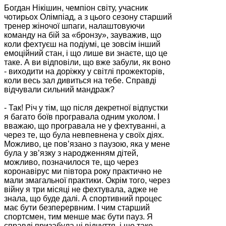
Богдан Нікішин, чемпіон світу, учасник
чотирьох Олімпіад, а з цього сезону старший
тренер жіночої шпаги, налаштовуючи
команду на бій за «бронзу», зауважив, що
коли фехтуєш на подіумі, це зовсім інший
емоційний стан, і що лише ви знаєте, що це
таке. А ви відповіли, що вже забули, як воно
- виходити на доріжку у світлі прожекторів,
коли весь зал дивиться на тебе. Справді
відчували сильний мандраж?
- Так! Річ у тім, що після декретної відпустки
я багато боїв програвала одним уколом. І
вважаю, що програвала не у фехтуванні, а
через те, що була невпевнена у своїх діях.
Можливо, це пов’язано з паузою, яка у мене
була у зв’язку з народженням дітей,
можливо, позначилося те, що через
коронавірус ми півтора року практично не
мали змагальної практики. Окрім того, через
війну я три місяці не фехтувала, адже не
знала, що буде далі. А спортивний процес
має бути безперервним. І чим старший
спортсмен, тим менше має бути пауз. Я
справді призабула ці відчуття, і що таке