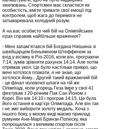
хвилювань. Спортсмен має скластися як
особистість, вміти тримати свої емоції під
контролем, щоб жага до перемоги не
затьмарювала холодний розум.
А на вас особисто чий бій на Олімпійських
іграх справив найбільше враження?
- Мені запам’ятався бій Богдана Нікішина зі
швейцарцем Беньяміном Штеффеном за
вхід у вісімку в Ріо-2016, коли він, програючи
7:14, зумів зрівняти рахунок 14:14. Але потім
отримав укол. Це було настільки прикро, що
мені хотілося плакати, я не знаю, що
хотілося йому... Другий такий вражаючий бій
- це фінал чоловічої шпаги на тій же
Олімпіаді, коли угорець Геза Імре у свої 41
фехтував з 20-річним Пак Сан Йоном з
Кореї. Він вів 14:10 і програв 14:15. Це була
його остання в кар’єрі Олімпіада. Але він так
і не зміг вибороти золоту медаль. Хоча з
іншого боку, у моєму виді маємо приклад
румунки Ани-Марії Бринзи-Попеску, яка
попрощалася з великим спортом після