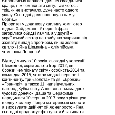
Європейські першості для неї складалися
краще, ніж чемпіонати світу. Там чогось
трішки не вистачало, дуже часто одного
уколу. Сьогодні доля повернула нам усі
борги..»
Пріоритет у додаткову хвилину комп'ютер
віддав Хайдеманн. У першій фразі
загорілися обидві лампи, а у другій –
український сектор на трибунах закричав від
захвату, випад з прогибом, лише зелене
світло - і Яна Шемякіна – олімпійська
чемпіонка Лондона!
Відтоді минуло 10 років, сьогодні у колекції
Шемякіної, окрім золота Ігор-2012, дві
бронзи чемпіонату світу - особиста-2014 та
командна-2015, чотири медалі першості
континенту, три «золота» та дві «бронзи»
«Гран-прі», а також 11 індивідуальних
нагород Кубка світу. А ще вона - мама двох
чудових донечок. Даша та Серафима
народилися 10 серпня 2017 року з різницею
в одну хвилину. Попри материнські клопоти -
а виховувати двійнят ой як непросто - Яна і
сьогодні продовжує фехтувати й захищати