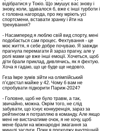
відібратися у Токіо. Що змушує вас знову і
знову, коли, здавалося б, вже є інші турботи і
є головна нагорода, про яку мріють усі
спортсмени, вставати зранку і йти на
тренування?
- Насамперед я люблю свій вид спорту, мені
подобається сам процес. Фехтування - це
моє життя, я себе добре почуваю. Я завжди
прагнула перемагати й зараз прагну, але у
ролі мами це вже інші емоції. Хочеться, щоб
діти брали приклад, дивлячись, як я фехтую.
Хоча я гадаю, що це буде ще недовго.
Геза Імре зумів зійти на олімпійський
п’єдестал майже у 42. Чому б вам не
спробувати підкорити Париж-2024?
- Головне, щоб не було травм, а так,
звичайно, можна. Окрім того, не слід
забувати, що існує конкуренція, зараз за
рейтингом я потрапляю в команду. Але якщо
мені не вистачатиме очок, я не хочу, щоб
мене брали на міжнародні змагання за
минулі заслуги. Поки я проходжу внутрішній