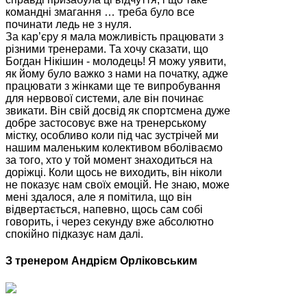
командні змагання … треба було все
починати ледь не з нуля.
За кар’єру я мала можливість працювати з
різними тренерами. Та хочу сказати, що
Богдан Нікішин - молодець! Я можу уявити,
як йому було важко з нами на початку, адже
працювати з жінками ще те випробування
для нервової системи, але він починає
звикати. Він свій досвід як спортсмена дуже
добре застосовує вже на тренерському
містку, особливо коли під час зустрічей ми
нашим маленьким колективом вболіваємо
за того, хто у той момент знаходиться на
доріжці. Коли щось не виходить, він ніколи
не показує нам своїх емоцій. Не знаю, може
мені здалося, але я помітила, що він
відвертається, напевно, щось сам собі
говорить, і через секунду вже абсолютно
спокійно підказує нам далі.
З тренером Андрієм Орліковським