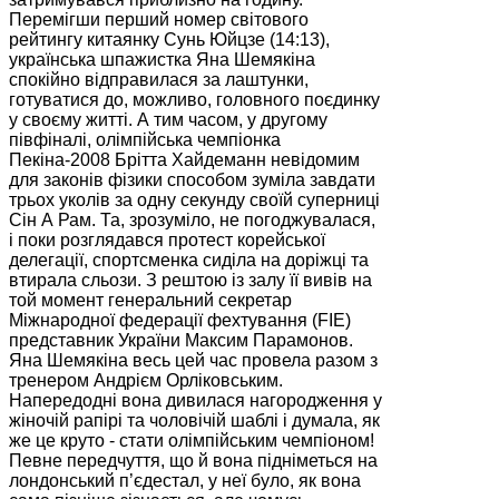
Перемігши перший номер світового
рейтингу китаянку Сунь Юйцзе (14:13),
українська шпажистка Яна Шемякіна
спокійно відправилася за лаштунки,
готуватися до, можливо, головного поєдинку
у своєму житті. А тим часом, у другому
півфіналі, олімпійська чемпіонка
Пекіна-2008 Брітта Хайдеманн невідомим
для законів фізики способом зуміла завдати
трьох уколів за одну секунду своїй суперниці
Сін А Рам. Та, зрозуміло, не погоджувалася,
і поки розглядався протест корейської
делегації, спортсменка сиділа на доріжці та
втирала сльози. З рештою із залу її вивів на
той момент генеральний секретар
Міжнародної федерації фехтування (FIE)
представник України Максим Парамонов.
Яна Шемякіна весь цей час провела разом з
тренером Андрієм Орліковським.
Напередодні вона дивилася нагородження у
жіночій рапірі та чоловічій шаблі і думала, як
же це круто - стати олімпійським чемпіоном!
Певне передчуття, що й вона підніметься на
лондонський п’єдестал, у неї було, як вона