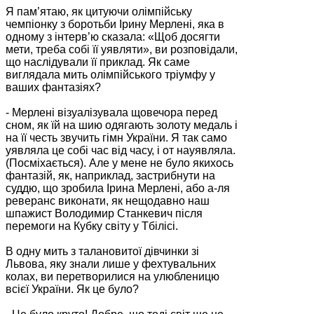
Я пам’ятаю, як цитуючи олімпійську
чемпіонку з боротьби Ірину Мерлені, яка в
одному з інтерв’ю сказала: «Щоб досягти
мети, треба собі її уявляти», ви розповідали,
що наслідували її приклад. Як саме
виглядала мить олімпійського тріумфу у
ваших фантазіях?
- Мерлені візуалізувала щовечора перед
сном, як їй на шию одягають золоту медаль і
на її честь звучить гімн України. Я так само
уявляла це собі час від часу, і от науявляла.
(Посміхається). Але у мене не було якихось
фантазій, як, наприклад, застрибнути на
суддю, що зробила Ірина Мерлені, або а-ля
реверанс виконати, як нещодавно наш
шпажист Володимир Станкевич після
перемоги на Кубку світу у Тбілісі.
В одну мить з талановитої дівчинки зі
Львова, яку знали лише у фехтувальних
колах, ви перетворилися на улюбленицю
всієї України. Як це було?