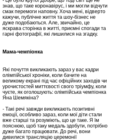
- Це було круто! Добре, що тоді світ ще не
знав, що таке коронавірус, і ми могли відчути
смак перемоги наповну. Хоча мені, відверто
кажучи, публічне життя та шоу-бізнес не
дуже подобаються. Але, звичайно, це
яскрава сторінка в житті, приємні спогади та
гарні фотографії, які лишилися на згадку.
Мама-чемпіонка
Які почуття викликають зараз у вас кадри
олімпійської хроніки, коли бачите на
великому екрані під час офіційних заходів чи
урочистостей миттєвості свого тріумфу, коли
чуєте, як оголошують: олімпійська чемпіонка
Яна Шемякіна?
- Такі речі завжди викликають позитивні
емоції, особливо зараз, коли мої діти стали
вже старші та розуміють, що це таке. Я їм
пояснюю, щоб таку медаль здобути, потрібно
дуже багато працювати. До речі, вони
дивилися трансляцію церемонії