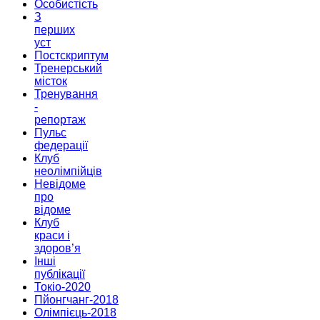
Особистість
З
перших
уст
Постскриптум
Тренерський
місток
Тренування
-
репортаж
Пульс
федерації
Клуб
неолімпійців
Невідоме
про
відоме
Клуб
краси і
здоров’я
Інші
публікації
Токіо-2020
Пйонгчанг-2018
Олімпієць-2018