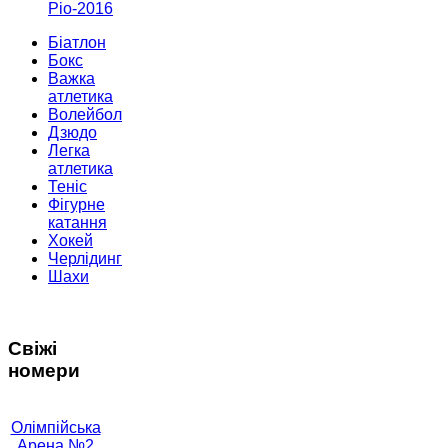
Ріо-2016
Біатлон
Бокс
Важка
атлетика
Волейбол
Дзюдо
Легка
атлетика
Теніс
Фігурне
катання
Хокей
Черлідинг
Шахи
Свіжі
номери
Олімпійська
Арена №2